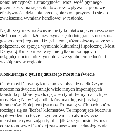
konkurencyjności i atrakcyjności. Możliwość płynnego
przemieszczania się osób i towarów wpływa na poprawę
efektywności działania przedsiębiorstw i przyczynia się do
zwiększenia wymiany handlowej w regionie.
Najdłuższy most na świecie nie tylko ułatwia przemieszczanie
się i handel, ale także przyczynia się do integracji społeczno-
gospodarczej regionu. Dzięki niemu, różne obszary są ze sobą
połączone, co sprzyja wymianie kulturalnej i społecznej. Most
Danyang-Kunshan jest więc nie tylko imponującym
osiągnięciem technicznym, ale także symbolem jedności i
współpracy w regionie.
Konkurencja o tytuł najdłuższego mostu na świecie
Choć most Danyang-Kunshan jest obecnie najdłuższym
mostem na świecie, istnieje wiele innych imponujących
konstrukcji, które rywalizują o ten tytuł. Jednym z nich jest
most Bang Na w Tajlandii, który ma długość [liczba]
kilometrów. Kolejnym jest most Runyang w Chinach, który
rozciąga się na [liczba] kilometrów. Te imponujące budowle
są dowodem na to, że inżynierowie na całym świecie
nieustannie rywalizują o tytuł najdłuższego mostu, tworząc
coraz to nowsze i bardziej zaawansowane technologicznie