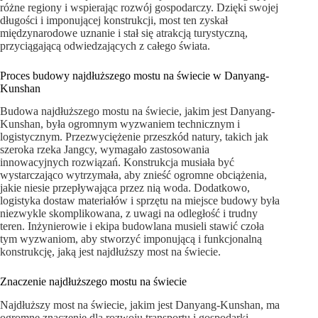
różne regiony i wspierając rozwój gospodarczy. Dzięki swojej
długości i imponującej konstrukcji, most ten zyskał
międzynarodowe uznanie i stał się atrakcją turystyczną,
przyciągającą odwiedzających z całego świata.
Proces budowy najdłuższego mostu na świecie w Danyang-
Kunshan
Budowa najdłuższego mostu na świecie, jakim jest Danyang-
Kunshan, była ogromnym wyzwaniem technicznym i
logistycznym. Przezwyciężenie przeszkód natury, takich jak
szeroka rzeka Jangcy, wymagało zastosowania
innowacyjnych rozwiązań. Konstrukcja musiała być
wystarczająco wytrzymała, aby znieść ogromne obciążenia,
jakie niesie przepływająca przez nią woda. Dodatkowo,
logistyka dostaw materiałów i sprzętu na miejsce budowy była
niezwykle skomplikowana, z uwagi na odległość i trudny
teren. Inżynierowie i ekipa budowlana musieli stawić czoła
tym wyzwaniom, aby stworzyć imponującą i funkcjonalną
konstrukcję, jaką jest najdłuższy most na świecie.
Znaczenie najdłuższego mostu na świecie
Najdłuższy most na świecie, jakim jest Danyang-Kunshan, ma
ogromne znaczenie dla rozwoju transportu i gospodarki