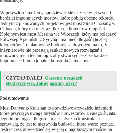
konstrukcje.
W przyszłości możemy spodziewać się jeszcze większych i
bardziej imponujących mostów, które pobiją obecne rekordy.
Jednym z planowanych projektów jest most Strait Crossing w
Chinach, który ma mieć aż [liczba] kilometrów długości.
Kolejnym jest most Messina we Włoszech, który ma połączyć
Półwysep Apeniński z Sycylią i ma mieć długość [liczba]
kilometrów. Te planowane budowy są dowodem na to, że
inżynierowie nie przestają szukać nowych rozwiązań i
innowacyjnych technologii, aby stworzyć jeszcze bardziej
imponujące i funkcjonalne konstrukcje mostowe.
CZYTAJ DALEJ
Gaszenie urządzeń
elektrycznych. Jakiej gaśnicy użyć?
Podsumowanie
Most Danyang-Kunshan to prawdziwe arcydzieło inżynierii,
które przyciąga uwagę turystów i inwestorów z całego świata.
Jego imponująca długość i majestatyczna konstrukcja
sprawiają, że jest to niezwykła budowla, którą warto poznać.
Jeśli chcesz dowiedzieć się więcej o najdłuższym moście na