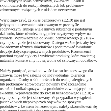
zawierających kwas benzoesowy, zwłaszcza u osób o
skłonnościach do reakcji alergicznych lub problemów
zdrowotnych związanych z układem nerwowym.
Warto zauważyć, że kwas benzoesowy (E210) nie jest
jedynym konserwantem stosowanym w przemyśle
spożywczym. Istnieje wiele innych substancji o podobnym
działaniu, które również mogą mieć negatywny wpływ na
zdrowie. Wprowadzenie do kwasu benzoesowego (E210) –
czym jest i gdzie jest stosowany. Dlatego ważne jest, aby być
świadomym różnych składników i podejmować świadome
decyzje dotyczące spożywanych produktów. Konsumenci
powinni czytać etykiety i wybierać produkty, które zawierają
naturalne konserwanty lub są wolne od sztucznych dodatków.
Należy pamiętać, że szkodliwość kwasu benzoesowego dla
zdrowia może być zależna od indywidualnej tolerancji
organizmu. Osoby o skłonnościach do reakcji alergicznych
lub problemów zdrowotnych powinny być szczególnie
ostrożne i unikać spożywania produktów zawierających ten
składnik. Wprowadzenie do kwasu benzoesowego (E210) –
czym jest i gdzie jest stosowany. W przypadku wystąpienia
jakichkolwiek niepokojących objawów po spożyciu
produktów z kwasem benzoesowym, należy skonsultować się
z lekarzem i omówić dalsze postępowanie.