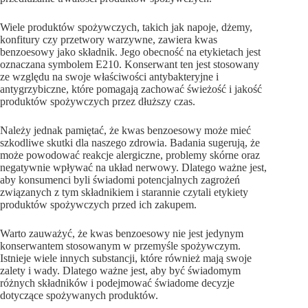
Wiele produktów spożywczych, takich jak napoje, dżemy,
konfitury czy przetwory warzywne, zawiera kwas
benzoesowy jako składnik. Jego obecność na etykietach jest
oznaczana symbolem E210. Konserwant ten jest stosowany
ze względu na swoje właściwości antybakteryjne i
antygrzybiczne, które pomagają zachować świeżość i jakość
produktów spożywczych przez dłuższy czas.
Należy jednak pamiętać, że kwas benzoesowy może mieć
szkodliwe skutki dla naszego zdrowia. Badania sugerują, że
może powodować reakcje alergiczne, problemy skórne oraz
negatywnie wpływać na układ nerwowy. Dlatego ważne jest,
aby konsumenci byli świadomi potencjalnych zagrożeń
związanych z tym składnikiem i starannie czytali etykiety
produktów spożywczych przed ich zakupem.
Warto zauważyć, że kwas benzoesowy nie jest jedynym
konserwantem stosowanym w przemyśle spożywczym.
Istnieje wiele innych substancji, które również mają swoje
zalety i wady. Dlatego ważne jest, aby być świadomym
różnych składników i podejmować świadome decyzje
dotyczące spożywanych produktów.