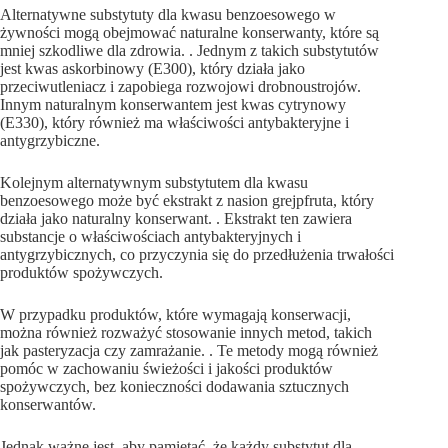
Alternatywne substytuty dla kwasu benzoesowego w
żywności mogą obejmować naturalne konserwanty, które są
mniej szkodliwe dla zdrowia. . Jednym z takich substytutów
jest kwas askorbinowy (E300), który działa jako
przeciwutleniacz i zapobiega rozwojowi drobnoustrojów.
Innym naturalnym konserwantem jest kwas cytrynowy
(E330), który również ma właściwości antybakteryjne i
antygrzybiczne.
Kolejnym alternatywnym substytutem dla kwasu
benzoesowego może być ekstrakt z nasion grejpfruta, który
działa jako naturalny konserwant. . Ekstrakt ten zawiera
substancje o właściwościach antybakteryjnych i
antygrzybicznych, co przyczynia się do przedłużenia trwałości
produktów spożywczych.
W przypadku produktów, które wymagają konserwacji,
można również rozważyć stosowanie innych metod, takich
jak pasteryzacja czy zamrażanie. . Te metody mogą również
pomóc w zachowaniu świeżości i jakości produktów
spożywczych, bez konieczności dodawania sztucznych
konserwantów.
Jednak ważne jest, aby pamiętać, że każdy substytut dla