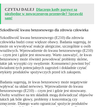
CZYTAJ DALEJ
Dlaczego kotły parowe są
niezbędne w nowoczesnym przemyśle? Sprawdź
sam!
Szkodliwość kwasu benzoesowego dla zdrowia człowieka
Szkodliwość kwasu benzoesowego (E210) dla zdrowia
człowieka budzi coraz większe obawy. Badania sugerują, że
może on wywoływać reakcje alergiczne, szczególnie u osób
wrażliwych. Wprowadzenie do kwasu benzoesowego (E210)
– czym jest i gdzie jest stosowany. Warto zauważyć, że kwas
benzoesowy może również powodować problemy skórne,
takie jak wysypki czy swędzenie. Konsumenci powinni być
świadomi tych potencjalnych zagrożeń i dokładnie czytać
etykiety produktów spożywczych przed ich zakupem.
Badania sugerują, że kwas benzoesowy może negatywnie
wpływać na układ nerwowy. Wprowadzenie do kwasu
benzoesowego (E210) – czym jest i gdzie jest stosowany.
Osoby wrażliwe na ten składnik mogą doświadczać objawów
takich jak bóle głowy, problemy z koncentracją czy
zmęczenie. Dlatego warto ograniczać spożycie produktów