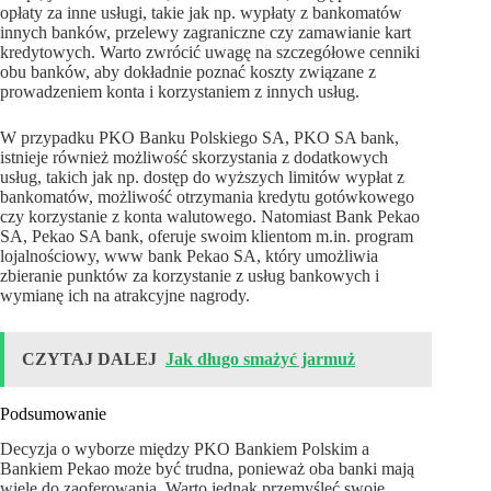
opłaty za inne usługi, takie jak np. wypłaty z bankomatów
innych banków, przelewy zagraniczne czy zamawianie kart
kredytowych. Warto zwrócić uwagę na szczegółowe cenniki
obu banków, aby dokładnie poznać koszty związane z
prowadzeniem konta i korzystaniem z innych usług.
W przypadku PKO Banku Polskiego SA, PKO SA bank,
istnieje również możliwość skorzystania z dodatkowych
usług, takich jak np. dostęp do wyższych limitów wypłat z
bankomatów, możliwość otrzymania kredytu gotówkowego
czy korzystanie z konta walutowego. Natomiast Bank Pekao
SA, Pekao SA bank, oferuje swoim klientom m.in. program
lojalnościowy, www bank Pekao SA, który umożliwia
zbieranie punktów za korzystanie z usług bankowych i
wymianę ich na atrakcyjne nagrody.
CZYTAJ DALEJ
Jak długo smażyć jarmuż
Podsumowanie
Decyzja o wyborze między PKO Bankiem Polskim a
Bankiem Pekao może być trudna, ponieważ oba banki mają
wiele do zaoferowania. Warto jednak przemyśleć swoje