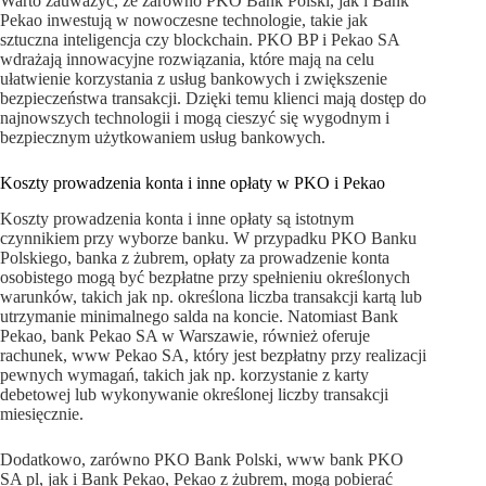
Warto zauważyć, że zarówno PKO Bank Polski, jak i Bank
Pekao inwestują w nowoczesne technologie, takie jak
sztuczna inteligencja czy blockchain. PKO BP i Pekao SA
wdrażają innowacyjne rozwiązania, które mają na celu
ułatwienie korzystania z usług bankowych i zwiększenie
bezpieczeństwa transakcji. Dzięki temu klienci mają dostęp do
najnowszych technologii i mogą cieszyć się wygodnym i
bezpiecznym użytkowaniem usług bankowych.
Koszty prowadzenia konta i inne opłaty w PKO i Pekao
Koszty prowadzenia konta i inne opłaty są istotnym
czynnikiem przy wyborze banku. W przypadku PKO Banku
Polskiego, banka z żubrem, opłaty za prowadzenie konta
osobistego mogą być bezpłatne przy spełnieniu określonych
warunków, takich jak np. określona liczba transakcji kartą lub
utrzymanie minimalnego salda na koncie. Natomiast Bank
Pekao, bank Pekao SA w Warszawie, również oferuje
rachunek, www Pekao SA, który jest bezpłatny przy realizacji
pewnych wymagań, takich jak np. korzystanie z karty
debetowej lub wykonywanie określonej liczby transakcji
miesięcznie.
Dodatkowo, zarówno PKO Bank Polski, www bank PKO
SA pl, jak i Bank Pekao, Pekao z żubrem, mogą pobierać