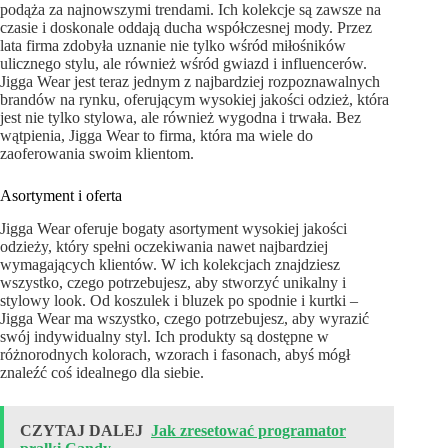
podąża za najnowszymi trendami. Ich kolekcje są zawsze na
czasie i doskonale oddają ducha współczesnej mody. Przez
lata firma zdobyła uznanie nie tylko wśród miłośników
ulicznego stylu, ale również wśród gwiazd i influencerów.
Jigga Wear jest teraz jednym z najbardziej rozpoznawalnych
brandów na rynku, oferującym wysokiej jakości odzież, która
jest nie tylko stylowa, ale również wygodna i trwała. Bez
wątpienia, Jigga Wear to firma, która ma wiele do
zaoferowania swoim klientom.
Asortyment i oferta
Jigga Wear oferuje bogaty asortyment wysokiej jakości
odzieży, który spełni oczekiwania nawet najbardziej
wymagających klientów. W ich kolekcjach znajdziesz
wszystko, czego potrzebujesz, aby stworzyć unikalny i
stylowy look. Od koszulek i bluzek po spodnie i kurtki –
Jigga Wear ma wszystko, czego potrzebujesz, aby wyrazić
swój indywidualny styl. Ich produkty są dostępne w
różnorodnych kolorach, wzorach i fasonach, abyś mógł
znaleźć coś idealnego dla siebie.
CZYTAJ DALEJ
Jak zresetować programator