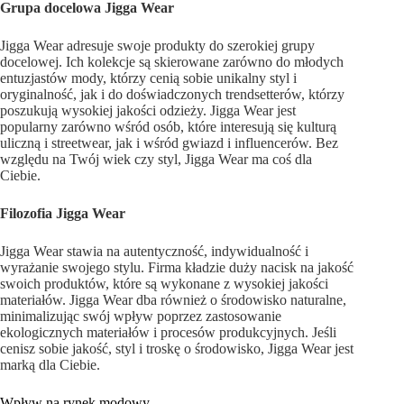
Grupa docelowa Jigga Wear
Jigga Wear adresuje swoje produkty do szerokiej grupy
docelowej. Ich kolekcje są skierowane zarówno do młodych
entuzjastów mody, którzy cenią sobie unikalny styl i
oryginalność, jak i do doświadczonych trendsetterów, którzy
poszukują wysokiej jakości odzieży. Jigga Wear jest
popularny zarówno wśród osób, które interesują się kulturą
uliczną i streetwear, jak i wśród gwiazd i influencerów. Bez
względu na Twój wiek czy styl, Jigga Wear ma coś dla
Ciebie.
Filozofia Jigga Wear
Jigga Wear stawia na autentyczność, indywidualność i
wyrażanie swojego stylu. Firma kładzie duży nacisk na jakość
swoich produktów, które są wykonane z wysokiej jakości
materiałów. Jigga Wear dba również o środowisko naturalne,
minimalizując swój wpływ poprzez zastosowanie
ekologicznych materiałów i procesów produkcyjnych. Jeśli
cenisz sobie jakość, styl i troskę o środowisko, Jigga Wear jest
marką dla Ciebie.
Wpływ na rynek modowy