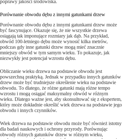
poprawy jakości środowiska.
Porównanie obwodu dębu z innymi gatunkami drzew
Porównanie obwodu dębu z innymi gatunkami drzew może
być fascynujące. Okazuje się, że nie wszystkie drzewa
osiągają tak imponujące rozmiary jak dąb. Na przykład,
obwód 100-letniego dębu może wynosić kilka metrów,
podczas gdy inne gatunki drzew mogą mieć znacznie
mniejszy obwód w tym samym wieku. To pokazuje, jak
niezwykły jest potencjał wzrostu dębu.
Obliczanie wieku drzewa na podstawie obwodu jest
powszechną praktyką. Jednak w przypadku innych gatunków
drzew może być trudniejsze określenie wieku na podstawie
obwodu. To dlatego, że różne gatunki mają różne tempo
wzrostu i mogą osiągać maksymalny obwód w różnym
wieku. Dlatego ważne jest, aby skonsultować się z ekspertem,
który może dokładnie określić wiek drzewa na podstawie jego
obwodu i innych czynników.
Wiek drzewa na podstawie obwodu może być również istotny
dla badań naukowych i ochrony przyrody. Porównując
obwody różnych gatunków drzew w różnym wieku,