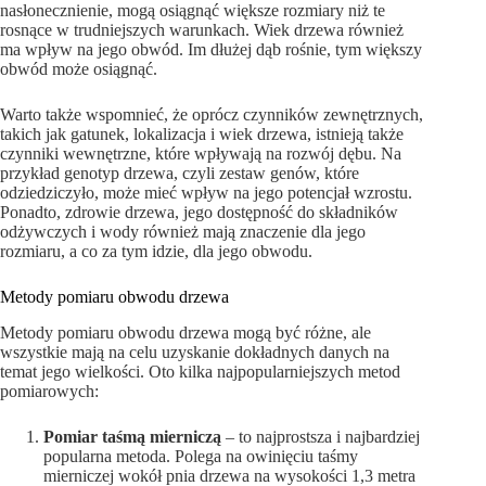
nasłonecznienie, mogą osiągnąć większe rozmiary niż te
rosnące w trudniejszych warunkach. Wiek drzewa również
ma wpływ na jego obwód. Im dłużej dąb rośnie, tym większy
obwód może osiągnąć.
Warto także wspomnieć, że oprócz czynników zewnętrznych,
takich jak gatunek, lokalizacja i wiek drzewa, istnieją także
czynniki wewnętrzne, które wpływają na rozwój dębu. Na
przykład genotyp drzewa, czyli zestaw genów, które
odziedziczyło, może mieć wpływ na jego potencjał wzrostu.
Ponadto, zdrowie drzewa, jego dostępność do składników
odżywczych i wody również mają znaczenie dla jego
rozmiaru, a co za tym idzie, dla jego obwodu.
Metody pomiaru obwodu drzewa
Metody pomiaru obwodu drzewa mogą być różne, ale
wszystkie mają na celu uzyskanie dokładnych danych na
temat jego wielkości. Oto kilka najpopularniejszych metod
pomiarowych:
Pomiar taśmą mierniczą
– to najprostsza i najbardziej
popularna metoda. Polega na owinięciu taśmy
mierniczej wokół pnia drzewa na wysokości 1,3 metra