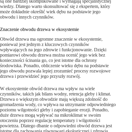
są one bardziej skomplikowane i wymagają specjalistycznej
wiedzy. Dlatego warto skonsultować się z ekspertem, który
może dokładnie określić wiek dębu na podstawie jego
obwodu i innych czynników.
Znaczenie obwodu drzewa w ekosystemie
Obwód drzewa ma ogromne znaczenie w ekosystemie,
ponieważ jest jednym z kluczowych czynników
wpływających na jego zdrowie i funkcjonowanie. Dzięki
pomiarowi obwodu drzewa można ocenić jego wiek bez
konieczności ścinania go, co jest istotne dla ochrony
środowiska. Ponadto, obliczenie wieku dębu na podstawie
jego obwodu pozwala lepiej zrozumieć procesy rozwojowe
drzewa i przewidzieć jego przyszły rozwój.
W ekosystemie obwód drzewa ma wpływ na wiele
czynników, takich jak bilans wodny, retencja gleby i klimat.
Drzewa o większym obwodzie mają większą zdolność do
gromadzenia wody, co wpływa na utrzymanie odpowiedniego
poziomu wilgotności gleby i zapobieganie erozji. Ponadto,
duże drzewa mogą wpływać na mikroklimat w swoim
otoczeniu poprzez regulację temperatury i wilgotności
powietrza. Dlatego dbanie o odpowiedni obwód drzewa jest
istotne dla zachowania równowagi ekologicznej i zdrowia