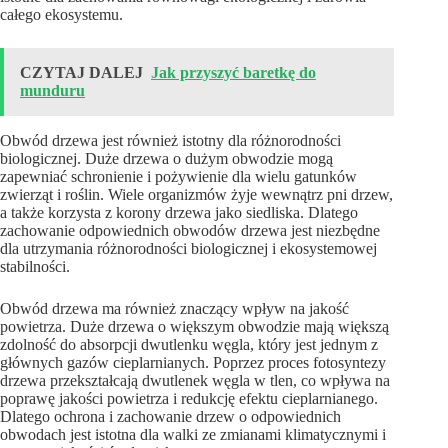
całego ekosystemu.
CZYTAJ DALEJ
Jak przyszyć baretkę do
munduru
Obwód drzewa jest również istotny dla różnorodności
biologicznej. Duże drzewa o dużym obwodzie mogą
zapewniać schronienie i pożywienie dla wielu gatunków
zwierząt i roślin. Wiele organizmów żyje wewnątrz pni drzew,
a także korzysta z korony drzewa jako siedliska. Dlatego
zachowanie odpowiednich obwodów drzewa jest niezbędne
dla utrzymania różnorodności biologicznej i ekosystemowej
stabilności.
Obwód drzewa ma również znaczący wpływ na jakość
powietrza. Duże drzewa o większym obwodzie mają większą
zdolność do absorpcji dwutlenku węgla, który jest jednym z
głównych gazów cieplarnianych. Poprzez proces fotosyntezy
drzewa przekształcają dwutlenek węgla w tlen, co wpływa na
poprawę jakości powietrza i redukcję efektu cieplarnianego.
Dlatego ochrona i zachowanie drzew o odpowiednich
obwodach jest istotna dla walki ze zmianami klimatycznymi i