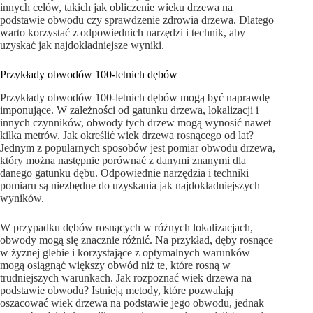
innych celów, takich jak obliczenie wieku drzewa na
podstawie obwodu czy sprawdzenie zdrowia drzewa. Dlatego
warto korzystać z odpowiednich narzędzi i technik, aby
uzyskać jak najdokładniejsze wyniki.
Przykłady obwodów 100-letnich dębów
Przykłady obwodów 100-letnich dębów mogą być naprawdę
imponujące. W zależności od gatunku drzewa, lokalizacji i
innych czynników, obwody tych drzew mogą wynosić nawet
kilka metrów. Jak określić wiek drzewa rosnącego od lat?
Jednym z popularnych sposobów jest pomiar obwodu drzewa,
który można następnie porównać z danymi znanymi dla
danego gatunku dębu. Odpowiednie narzędzia i techniki
pomiaru są niezbędne do uzyskania jak najdokładniejszych
wyników.
W przypadku dębów rosnących w różnych lokalizacjach,
obwody mogą się znacznie różnić. Na przykład, dęby rosnące
w żyznej glebie i korzystające z optymalnych warunków
mogą osiągnąć większy obwód niż te, które rosną w
trudniejszych warunkach. Jak rozpoznać wiek drzewa na
podstawie obwodu? Istnieją metody, które pozwalają
oszacować wiek drzewa na podstawie jego obwodu, jednak