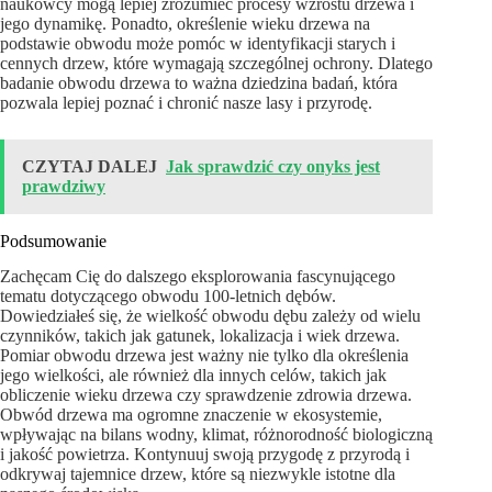
naukowcy mogą lepiej zrozumieć procesy wzrostu drzewa i
jego dynamikę. Ponadto, określenie wieku drzewa na
podstawie obwodu może pomóc w identyfikacji starych i
cennych drzew, które wymagają szczególnej ochrony. Dlatego
badanie obwodu drzewa to ważna dziedzina badań, która
pozwala lepiej poznać i chronić nasze lasy i przyrodę.
CZYTAJ DALEJ
Jak sprawdzić czy onyks jest
prawdziwy
Podsumowanie
Zachęcam Cię do dalszego eksplorowania fascynującego
tematu dotyczącego obwodu 100-letnich dębów.
Dowiedziałeś się, że wielkość obwodu dębu zależy od wielu
czynników, takich jak gatunek, lokalizacja i wiek drzewa.
Pomiar obwodu drzewa jest ważny nie tylko dla określenia
jego wielkości, ale również dla innych celów, takich jak
obliczenie wieku drzewa czy sprawdzenie zdrowia drzewa.
Obwód drzewa ma ogromne znaczenie w ekosystemie,
wpływając na bilans wodny, klimat, różnorodność biologiczną
i jakość powietrza. Kontynuuj swoją przygodę z przyrodą i
odkrywaj tajemnice drzew, które są niezwykle istotne dla