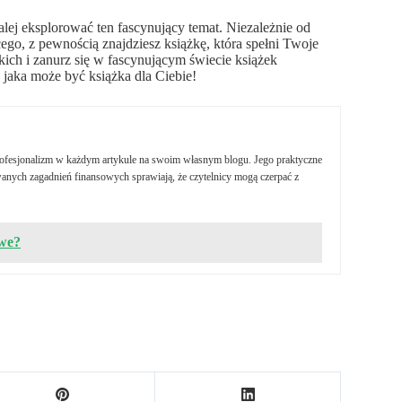
dalej eksplorować ten fascynujący temat. Niezależnie od
ego, z pewnością znajdziesz książkę, która spełni Twoje
ich i zanurz się w fascynującym świecie książek
 jaka może być książka dla Ciebie!
profesjonalizm w każdym artykule na swoim własnym blogu. Jego praktyczne
nych zagadnień finansowych sprawiają, że czytelnicy mogą czerpać z
owe?