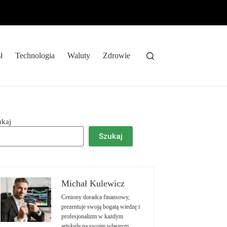
ł
Technologia
Waluty
Zdrowie
ukaj
Szukaj
Michał Kulewicz
Ceniony doradca finansowy,
prezentuje swoją bogatą wiedzę i
profesjonalizm w każdym
artykule na swoim własnym