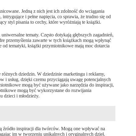
icowane. Jedną z nich jest ich zdolność do wciągania
intrygujące i pełne napięcia, co sprawia, że trudno się od
cy styl pisania to cechy, które wyróżniają te książki.
 uniwersalne tematy. Często dotykają głębszych zagadnień,
 mądre przemyślenia zawarte w tych książkach mogą wpłynąć
ie od tematyki, książki przymiotnikowe mają moc dotarcia
 różnych dziedzin. W dziedzinie marketingu i reklamy,
 i usług, dzięki czemu przyciągają uwagę potencjalnych
ymiotnikowe mogą być używane jako narzędzia do inspiracji,
iotnikowe mogą być wykorzystane do rozwijania
u dzieci i młodzieży.
wią źródło inspiracji dla twórców. Mogą one wpływać na
agając im w tworzeniu unikalnych i oryginalnych dzieł.