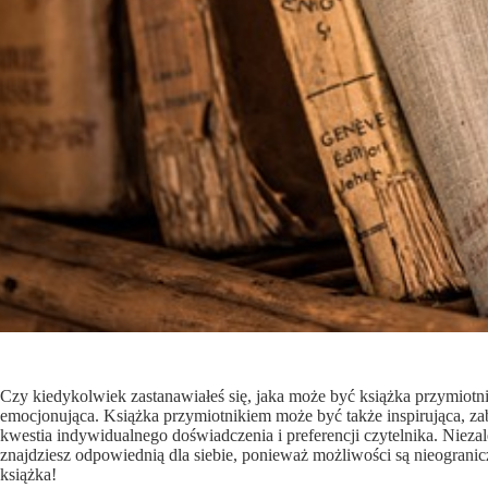
Czy kiedykolwiek zastanawiałeś się, jaka może być książka przymiotn
emocjonująca. Książka przymiotnikiem może być także inspirująca, zab
kwestia indywidualnego doświadczenia i preferencji czytelnika. Nieza
znajdziesz odpowiednią dla siebie, ponieważ możliwości są nieogranic
książka!