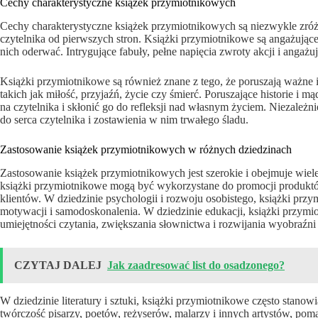
Cechy charakterystyczne książek przymiotnikowych
Cechy charakterystyczne książek przymiotnikowych są niezwykle zróżn
czytelnika od pierwszych stron. Książki przymiotnikowe są angażujące, 
nich oderwać. Intrygujące fabuły, pełne napięcia zwroty akcji i angażują
Książki przymiotnikowe są również znane z tego, że poruszają ważne i
takich jak miłość, przyjaźń, życie czy śmierć. Poruszające historie i
na czytelnika i skłonić go do refleksji nad własnym życiem. Niezależn
do serca czytelnika i zostawienia w nim trwałego śladu.
Zastosowanie książek przymiotnikowych w różnych dziedzinach
Zastosowanie książek przymiotnikowych jest szerokie i obejmuje wiele
książki przymiotnikowe mogą być wykorzystane do promocji produktów
klientów. W dziedzinie psychologii i rozwoju osobistego, książki prz
motywacji i samodoskonalenia. W dziedzinie edukacji, książki przym
umiejętności czytania, zwiększania słownictwa i rozwijania wyobraźni 
CZYTAJ DALEJ
Jak zaadresować list do osadzonego?
W dziedzinie literatury i sztuki, książki przymiotnikowe często stano
twórczość pisarzy, poetów, reżyserów, malarzy i innych artystów, pom