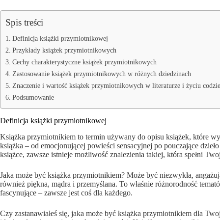
Spis treści
Definicja książki przymiotnikowej
Przykłady książek przymiotnikowych
Cechy charakterystyczne książek przymiotnikowych
Zastosowanie książek przymiotnikowych w różnych dziedzinach
Znaczenie i wartość książek przymiotnikowych w literaturze i życiu codz
Podsumowanie
Definicja książki przymiotnikowej
Książka przymiotnikiem to termin używany do opisu książek, które w
książka – od emocjonującej powieści sensacyjnej po pouczające dzieło 
książce, zawsze istnieje możliwość znalezienia takiej, która spełni Tw
Jaka może być książka przymiotnikiem? Może być niezwykła, angażują
również piękna, mądra i przemyślana. To właśnie różnorodność tematów
fascynujące – zawsze jest coś dla każdego.
Czy zastanawiałeś się, jaka może być książka przymiotnikiem dla Twoj