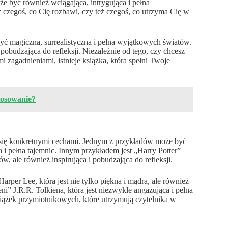
e być również wciągająca, intrygująca i pełna
 czegoś, co Cię rozbawi, czy też czegoś, co utrzyma Cię w
ć magiczna, surrealistyczna i pełna wyjątkowych światów.
obudzająca do refleksji. Niezależnie od tego, czy chcesz
i zagadnieniami, istnieje książka, która spełni Twoje
stosowanie?
ą się konkretnymi cechami. Jednym z przykładów może być
a i pełna tajemnic. Innym przykładem jest „Harry Potter”
w, ale również inspirująca i pobudzająca do refleksji.
per Lee, która jest nie tylko piękna i mądra, ale również
i” J.R.R. Tolkiena, która jest niezwykle angażująca i pełna
iążek przymiotnikowych, które utrzymują czytelnika w