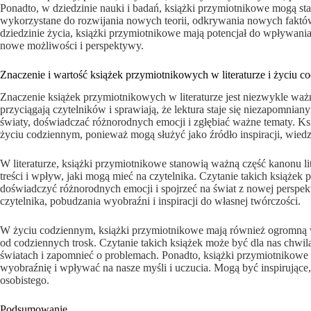
Ponadto, w dziedzinie nauki i badań, książki przymiotnikowe mogą sta
wykorzystane do rozwijania nowych teorii, odkrywania nowych faktów
dziedzinie życia, książki przymiotnikowe mają potencjał do wpływania 
nowe możliwości i perspektywy.
Znaczenie i wartość książek przymiotnikowych w literaturze i życiu 
Znaczenie książek przymiotnikowych w literaturze jest niezwykle ważn
przyciągają czytelników i sprawiają, że lektura staje się niezapom
światy, doświadczać różnorodnych emocji i zgłębiać ważne tematy. 
życiu codziennym, ponieważ mogą służyć jako źródło inspiracji, wiedz
W literaturze, książki przymiotnikowe stanowią ważną część kanonu li
treści i wpływ, jaki mogą mieć na czytelnika. Czytanie takich książ
doświadczyć różnorodnych emocji i spojrzeć na świat z nowej perspe
czytelnika, pobudzania wyobraźni i inspiracji do własnej twórczości.
W życiu codziennym, książki przymiotnikowe mają również ogromną w
od codziennych trosk. Czytanie takich książek może być dla nas chwi
światach i zapomnieć o problemach. Ponadto, książki przymiotnikowe
wyobraźnię i wpływać na nasze myśli i uczucia. Mogą być inspirujące
osobistego.
Podsumowanie