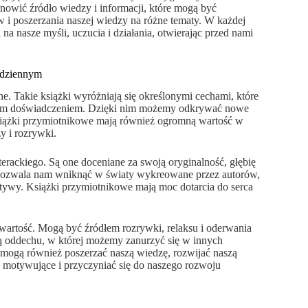
nowić źródło wiedzy i informacji, które mogą być
 i poszerzania naszej wiedzy na różne tematy. W każdej
na nasze myśli, uczucia i działania, otwierając przed nami
codziennym
e. Takie książki wyróżniają się określonymi cechami, które
nianym doświadczeniem. Dzięki nim możemy odkrywać nowe
Książki przymiotnikowe mają również ogromną wartość w
y i rozrywki.
terackiego. Są one doceniane za swoją oryginalność, głębię
ek pozwala nam wniknąć w światy wykreowane przez autorów,
ktywy. Książki przymiotnikowe mają moc dotarcia do serca
artość. Mogą być źródłem rozrywki, relaksu i oderwania
lą oddechu, w której możemy zanurzyć się w innych
 mogą również poszerzać naszą wiedzę, rozwijać naszą
, motywujące i przyczyniać się do naszego rozwoju