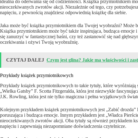
idealna do oderwania się od codzienności. Książka przymiotnikiem moż
nieoczekiwanych zwrotów akcji. Niezależnie od tego, czy potrzebujesz
napięciu, z pewnością znajdziesz odpowiednią książkę dla siebie.
Jaka może być książka przymiotnikiem dla Twojej wyobraźni? Może by
Książka przymiotnikiem może być także inspirująca, budząca emocje i p
się zanurzyć w fantastycznej baśni, czy też zastanowić się nad głębszym
oczekiwania i ożywi Twoją wyobraźnię.
CZYTAJ DALEJ
Czym jest glina? Jakie ma właściwości i za
Przykłady książek przymiotnikowych
Przykłady książek przymiotnikowych to takie tytuły, które wyróżniaj
„Wielka Gatsby” F. Scotta Fitzgeralda, która jest niezwykle fascynując
J.K. Rowling, która jest nie tylko magiczna i pełna wyjątkowych świató
Kolejnym przykładem książek przymiotnikowych jest „Zabić drozda” Har
poruszająca i budząca emocje. Innym przykładem jest „Władca Pierścien
nieoczekiwanych zwrotów akcji. Oba tytuły są również przykładem ks
napięciu i zapewniają niezapomniane doświadczenia czytelnicze.