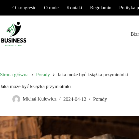
Przejdź
O kongresie
O mnie
Kontakt
Regulamin
Polityka 
do
treści
Biz
Strona główna
Porady
Jaka może być książka przymiotniki
Jaka może być książka przymiotniki
Michał Kulewicz
2024-04-12
Porady