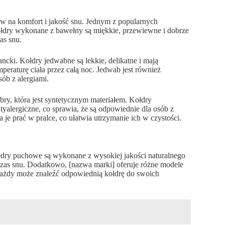
yw na komfort i jakość snu. Jednym z popularnych
 Kołdry wykonane z bawełny są miękkie, przewiewne i dobrze
as snu.
ncki. Kołdry jedwabne są lekkie, delikatne i mają
peraturę ciała przez całą noc. Jedwab jest również
ób z alergiami.
ry, która jest syntetycznym materiałem. Kołdry
tyalergiczne, co sprawia, że są odpowiednie dla osób z
 je prać w pralce, co ułatwia utrzymanie ich w czystości.
ołdry puchowe są wykonane z wysokiej jakości naturalnego
zas snu. Dodatkowo, [nazwa marki] oferuje różne modele
u każdy może znaleźć odpowiednią kołdrę do swoich