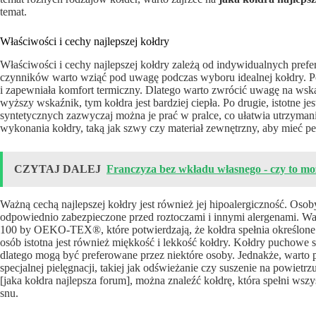
temat.
Właściwości i cechy najlepszej kołdry
Właściwości i cechy najlepszej kołdry zależą od indywidualnych prefe
czynników warto wziąć pod uwagę podczas wyboru idealnej kołdry. Po
i zapewniała komfort termiczny. Dlatego warto zwrócić uwagę na wskaź
wyższy wskaźnik, tym kołdra jest bardziej ciepła. Po drugie, istotne j
syntetycznych zazwyczaj można je prać w pralce, co ułatwia utrzyman
wykonania kołdry, taką jak szwy czy materiał zewnętrzny, aby mieć pe
CZYTAJ DALEJ
Franczyza bez wkładu własnego - czy to mo
Ważną cechą najlepszej kołdry jest również jej hipoalergiczność. Osoby
odpowiednio zabezpieczone przed roztoczami i innymi alergenami. W
100 by OEKO-TEX®, które potwierdzają, że kołdra spełnia określone 
osób istotna jest również miękkość i lekkość kołdry. Kołdry puchowe są
dlatego mogą być preferowane przez niektóre osoby. Jednakże, warto
specjalnej pielęgnacji, takiej jak odświeżanie czy suszenie na powiet
[jaka kołdra najlepsza forum], można znaleźć kołdrę, która spełni ws
snu.