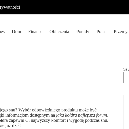
prywatności
nes
Dom
Finanse
Obliczenia
Porady
Praca
Przemys
Sz
 Twojego snu? Wybór odpowiedniego produktu może być
zięki informacjom dostępnym na
jaka kołdra najlepsza forum
,
kołdra zapewni Ci najwyższy komfort i wygodę podczas snu.
ie już dziś!