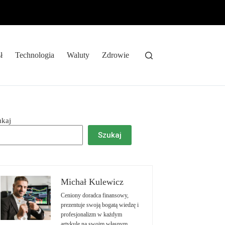
ł
Technologia
Waluty
Zdrowie
ukaj
Szukaj
Michał Kulewicz
Ceniony doradca finansowy,
prezentuje swoją bogatą wiedzę i
profesjonalizm w każdym
artykule na swoim własnym