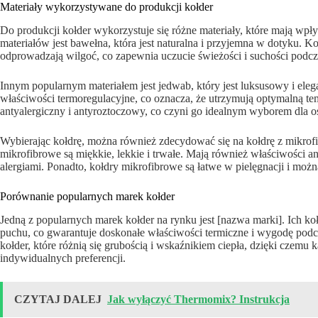
Materiały wykorzystywane do produkcji kołder
Do produkcji kołder wykorzystuje się różne materiały, które mają wpł
materiałów jest bawełna, która jest naturalna i przyjemna w dotyku.
odprowadzają wilgoć, co zapewnia uczucie świeżości i suchości podcz
Innym popularnym materiałem jest jedwab, który jest luksusowy i elega
właściwości termoregulacyjne, co oznacza, że utrzymują optymalną tem
antyalergiczny i antyroztoczowy, co czyni go idealnym wyborem dla os
Wybierając kołdrę, można również zdecydować się na kołdrę z mikrofib
mikrofibrowe są miękkie, lekkie i trwałe. Mają również właściwości an
alergiami. Ponadto, kołdry mikrofibrowe są łatwe w pielęgnacji i można
Porównanie popularnych marek kołder
Jedną z popularnych marek kołder na rynku jest [nazwa marki]. Ich k
puchu, co gwarantuje doskonałe właściwości termiczne i wygodę podc
kołder, które różnią się grubością i wskaźnikiem ciepła, dzięki czem
indywidualnych preferencji.
CZYTAJ DALEJ
Jak wyłączyć Thermomix? Instrukcja