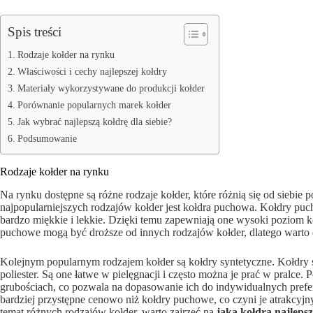
Spis treści
Rodzaje kołder na rynku
Właściwości i cechy najlepszej kołdry
Materiały wykorzystywane do produkcji kołder
Porównanie popularnych marek kołder
Jak wybrać najlepszą kołdrę dla siebie?
Podsumowanie
Rodzaje kołder na rynku
Na rynku dostępne są różne rodzaje kołder, które różnią się od siebie
najpopularniejszych rodzajów kołder jest kołdra puchowa. Kołdry puc
bardzo miękkie i lekkie. Dzięki temu zapewniają one wysoki poziom k
puchowe mogą być droższe od innych rodzajów kołder, dlatego warto
Kolejnym popularnym rodzajem kołder są kołdry syntetyczne. Kołdry 
poliester. Są one łatwe w pielęgnacji i często można je prać w pralce.
grubościach, co pozwala na dopasowanie ich do indywidualnych prefe
bardziej przystępne cenowo niż kołdry puchowe, co czyni je atrakcyjn
temat różnych rodzajów kołder, warto zajrzeć na
jaka kołdra najleps