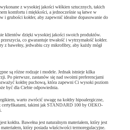
ą wykonane z wysokiej jakości włókien sztucznych, takich
mem komfortu i miękkości, a jednocześnie są łatwe w
w i grubości kołder, aby zapewnić idealne dopasowanie do
ie klientów dzięki wysokiej jakości swoich produktów.
przeszycia, co gwarantuje trwałość i wytrzymałość kołder.
dry z bawełny, jedwabiu czy mikrofibry, aby każdy mógł
e są różne rodzaje i modele. Jednak istnieje kilka
i. Po pierwsze, zastanów się nad swoimi preferencjami
z rozważyć kołdrę puchową, która zapewni Ci wysoki poziom
 może być dla Ciebie odpowiednia.
alergikiem, warto zwrócić uwagę na kołdry hipoalergiczne,
ry z certyfikatami, takimi jak STANDARD 100 by OEKO-
.
st kołdra. Bawełna jest naturalnym materiałem, który jest
materiałem, który posiada właściwości termoregulacyjne.