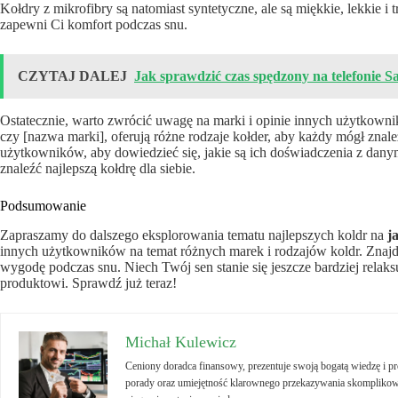
Kołdry z mikrofibry są natomiast syntetyczne, ale są miękkie, lekkie i 
zapewni Ci komfort podczas snu.
CZYTAJ DALEJ
Jak sprawdzić czas spędzony na telefonie 
Ostatecznie, warto zwrócić uwagę na marki i opinie innych użytkowni
czy [nazwa marki], oferują różne rodzaje kołder, aby każdy mógł znaleź
użytkowników, aby dowiedzieć się, jakie są ich doświadczenia z da
znaleźć najlepszą kołdrę dla siebie.
Podsumowanie
Zapraszamy do dalszego eksplorowania tematu najlepszych koldr na
j
innych użytkowników na temat różnych marek i rodzajów koldr. Znajdź
wygodę podczas snu. Niech Twój sen stanie się jeszcze bardziej relak
produktowi. Sprawdź już teraz!
Michał Kulewicz
Ceniony doradca finansowy, prezentuje swoją bogatą wiedzę i 
porady oraz umiejętność klarownego przekazywania skomplikowa