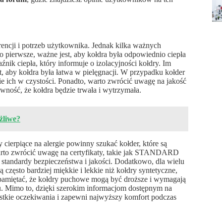
rencji i potrzeb użytkownika. Jednak kilka ważnych
 pierwsze, ważne jest, aby kołdra była odpowiednio ciepła
nik ciepła, który informuje o izolacyjności kołdry. Im
est, aby kołdra była łatwa w pielęgnacji. W przypadku kołder
ie ich w czystości. Ponadto, warto zwrócić uwagę na jakość
wność, że kołdra będzie trwała i wytrzymała.
żliwe?
 cierpiące na alergie powinny szukać kołder, które są
arto zwrócić uwagę na certyfikaty, takie jak STANDARD
standardy bezpieczeństwa i jakości. Dodatkowo, dla wielu
 często bardziej miękkie i lekkie niż kołdry syntetyczne,
 pamiętać, że kołdry puchowe mogą być droższe i wymagają
rzu. Mimo to, dzięki szerokim informacjom dostępnym na
zystkie oczekiwania i zapewni najwyższy komfort podczas