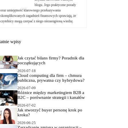
blogu. Jego praktyczne porady
oraz umiejętność klarownego przekazywania
skomplikowanych zagadnień finansowych sprawiają, że
czytelnicy mogą czerpać z niego niezastąpioną wiedzę.
tatnie wpisy
Jak czytać bilans firmy? Poradnik dla
początkujących
2026-07-18
Cloud computing dla firm – chmura
publiczna, prywatna czy hybrydowa?
2026-07-09
Różnice między marketingiem B2B a
B2C – porównanie strategii i kanałów
2026-07-02
Jak stworzyć buyer personę krok po
kroku?
2026-06-25
Zarządzanie zmianą w organizacji –