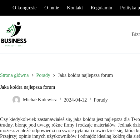
Przejdź
O kongresie
O mnie
Kontakt
Regulamin
Polityka 
do
treści
Biz
Strona główna
Porady
Jaka kołdra najlepsza forum
Jaka kołdra najlepsza forum
Michał Kulewicz
2024-04-12
Porady
Czy kiedykolwiek zastanawiałeś się, jaka kołdra jest najlepsza dla
trudny, biorąc pod uwagę różne firmy i rodzaje materiałów. Jednak d
możesz znaleźć odpowiedzi na swoje pytania i dowiedzieć się, która 
Przejrzyj opinie innych użytkowników i odnajdź idealną kołdrę dla sieb