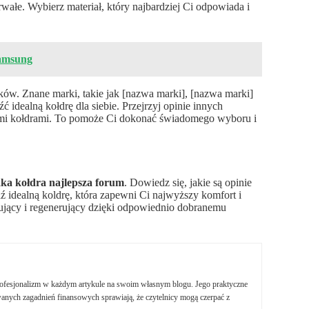
trwałe. Wybierz materiał, który najbardziej Ci odpowiada i
Samsung
ków. Znane marki, takie jak [nazwa marki], [nazwa marki]
ć idealną kołdrę dla siebie. Przejrzyj opinie innych
nymi kołdrami. To pomoże Ci dokonać świadomego wyboru i
aka kołdra najlepsza forum
. Dowiedz się, jakie są opinie
 idealną koldrę, która zapewni Ci najwyższy komfort i
sujący i regenerujący dzięki odpowiednio dobranemu
profesjonalizm w każdym artykule na swoim własnym blogu. Jego praktyczne
nych zagadnień finansowych sprawiają, że czytelnicy mogą czerpać z