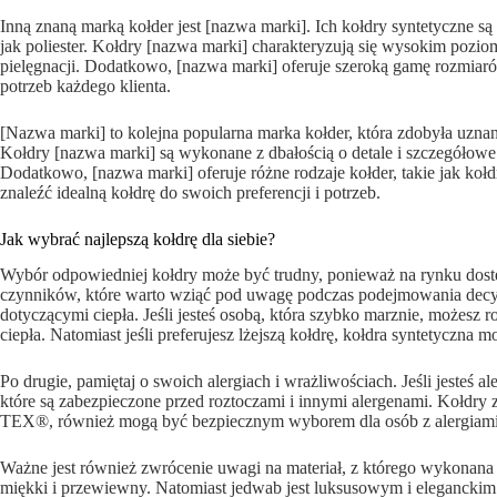
Inną znaną marką kołder jest [nazwa marki]. Ich kołdry syntetyczne s
jak poliester. Kołdry [nazwa marki] charakteryzują się wysokim pozio
pielęgnacji. Dodatkowo, [nazwa marki] oferuje szeroką gamę rozmiaró
potrzeb każdego klienta.
[Nazwa marki] to kolejna popularna marka kołder, która zdobyła uznan
Kołdry [nazwa marki] są wykonane z dbałością o detale i szczegółowe 
Dodatkowo, [nazwa marki] oferuje różne rodzaje kołder, takie jak koł
znaleźć idealną kołdrę do swoich preferencji i potrzeb.
Jak wybrać najlepszą kołdrę dla siebie?
Wybór odpowiedniej kołdry może być trudny, ponieważ na rynku dostępn
czynników, które warto wziąć pod uwagę podczas podejmowania decyzj
dotyczącymi ciepła. Jeśli jesteś osobą, która szybko marznie, możes
ciepła. Natomiast jeśli preferujesz lżejszą kołdrę, kołdra syntetyczna
Po drugie, pamiętaj o swoich alergiach i wrażliwościach. Jeśli jesteś 
które są zabezpieczone przed roztoczami i innymi alergenami. Kołd
TEX®, również mogą być bezpiecznym wyborem dla osób z alergiami
Ważne jest również zwrócenie uwagi na materiał, z którego wykonana je
miękki i przewiewny. Natomiast jedwab jest luksusowym i eleganckim 