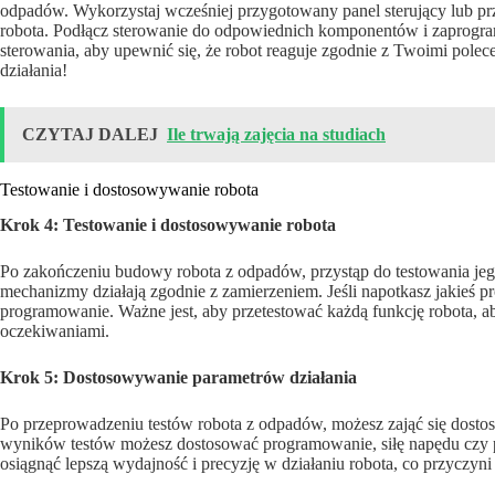
odpadów. Wykorzystaj wcześniej przygotowany panel sterujący lub prz
robota. Podłącz sterowanie do odpowiednich komponentów i zaprogramu
sterowania, aby upewnić się, że robot reaguje zgodnie z Twoimi pole
działania!
CZYTAJ DALEJ
Ile trwają zajęcia na studiach
Testowanie i dostosowywanie robota
Krok 4: Testowanie i dostosowywanie robota
Po zakończeniu budowy robota z odpadów, przystąp do testowania jego
mechanizmy działają zgodnie z zamierzeniem. Jeśli napotkasz jakieś p
programowanie. Ważne jest, aby przetestować każdą funkcję robota, ab
oczekiwaniami.
Krok 5: Dostosowywanie parametrów działania
Po przeprowadzeniu testów robota z odpadów, możesz zająć się dost
wyników testów możesz dostosować programowanie, siłę napędu czy 
osiągnąć lepszą wydajność i precyzję w działaniu robota, co przyczyn