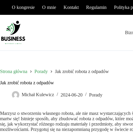
Przejdź
O kongresie
O mnie
Kontakt
Regulamin
Polityka 
do
treści
Biz
Strona główna
Porady
Jak zrobić robota z odpadów
Jak zrobić robota z odpadów
Michał Kulewicz
2024-06-20
Porady
Marzysz o stworzeniu własnego robota, ale nie masz wystarczający
martw się! Istnieje sposób, aby zbudować robota z odpadów, które m
się, jak wykorzystać różnego rodzaju materiały i przedmioty, aby stw
możliwościami. Przygotuj się na niezapomnianą przygodę w świecie robo