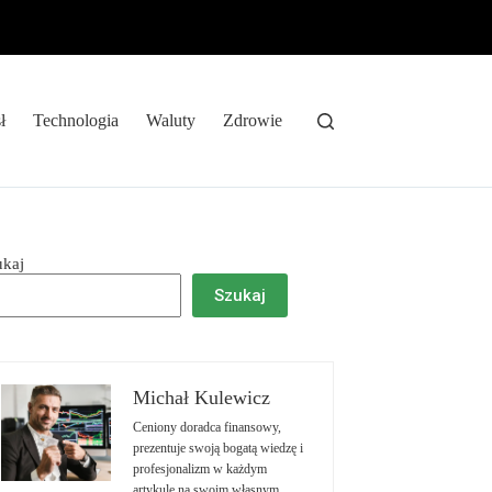
ł
Technologia
Waluty
Zdrowie
ukaj
Szukaj
Michał Kulewicz
Ceniony doradca finansowy,
prezentuje swoją bogatą wiedzę i
profesjonalizm w każdym
artykule na swoim własnym