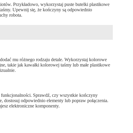
iotów. Przykładowo, wykorzystaj puste butelki plastikowe
b taśmy. Upewnij się, że kończyny są odpowiednio
chy robota.
 dodać mu różnego rodzaju detale. Wykorzystaj kolorowe
jne, takie jak kawałki kolorowej taśmy lub małe plastikowe
izualnie.
o funkcjonalności. Sprawdź, czy wszystkie kończyny
ie, dostosuj odpowiednio elementy lub popraw połączenia.
ujesz elektroniczne komponenty.