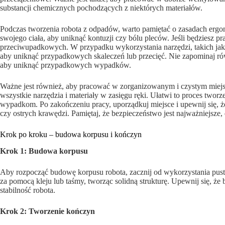
substancji chemicznych pochodzących z niektórych materiałów.
Podczas tworzenia robota z odpadów, warto pamiętać o zasadach ergon
swojego ciała, aby uniknąć kontuzji czy bólu pleców. Jeśli będziesz 
przeciwupadkowych. W przypadku wykorzystania narzędzi, takich jak n
aby uniknąć przypadkowych skaleczeń lub przecięć. Nie zapominaj ró
aby uniknąć przypadkowych wypadków.
Ważne jest również, aby pracować w zorganizowanym i czystym miejsc
wszystkie narzędzia i materiały w zasięgu ręki. Ułatwi to proces tw
wypadkom. Po zakończeniu pracy, uporządkuj miejsce i upewnij się, 
czy ostrych krawędzi. Pamiętaj, że bezpieczeństwo jest najważniejsze,
Krok po kroku – budowa korpusu i kończyn
Krok 1: Budowa korpusu
Aby rozpocząć budowę korpusu robota, zacznij od wykorzystania pusty
za pomocą kleju lub taśmy, tworząc solidną strukturę. Upewnij się, ż
stabilność robota.
Krok 2: Tworzenie kończyn