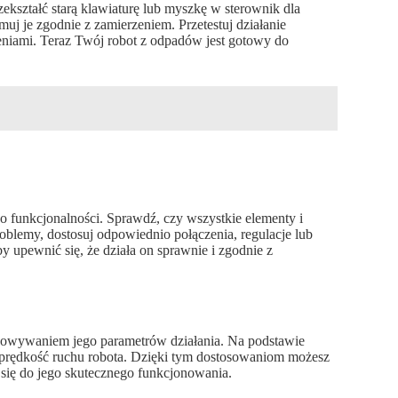
ekształć starą klawiaturę lub myszkę w sterownik dla
j je zgodnie z zamierzeniem. Przetestuj działanie
ceniami. Teraz Twój robot z odpadów jest gotowy do
 funkcjonalności. Sprawdź, czy wszystkie elementy i
roblemy, dostosuj odpowiednio połączenia, regulacje lub
y upewnić się, że działa on sprawnie i zgodnie z
osowywaniem jego parametrów działania. Na podstawie
prędkość ruchu robota. Dzięki tym dostosowaniom możesz
i się do jego skutecznego funkcjonowania.