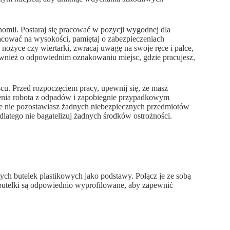
omii. Postaraj się pracować w pozycji wygodnej dla
pracować na wysokości, pamiętaj o zabezpieczeniach
ożyce czy wiertarki, zwracaj uwagę na swoje ręce i palce,
wnież o odpowiednim oznakowaniu miejsc, gdzie pracujesz,
u. Przed rozpoczęciem pracy, upewnij się, że masz
orzenia robota z odpadów i zapobiegnie przypadkowym
że nie pozostawiasz żadnych niebezpiecznych przedmiotów
 dlatego nie bagatelizuj żadnych środków ostrożności.
ch butelek plastikowych jako podstawy. Połącz je ze sobą
e butelki są odpowiednio wyprofilowane, aby zapewnić