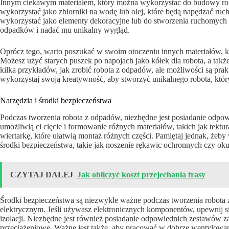
Innym ciekawym materiałem, który można wykorzystać do budowy robo
wykorzystać jako zbiorniki na wodę lub olej, które będą napędzać ruc
wykorzystać jako elementy dekoracyjne lub do stworzenia ruchomych r
odpadków i nadać mu unikalny wygląd.
Oprócz tego, warto poszukać w swoim otoczeniu innych materiałów, 
Możesz użyć starych puszek po napojach jako kółek dla robota, a takż
kilka przykładów, jak zrobić robota z odpadów, ale możliwości są prak
wykorzystaj swoją kreatywność, aby stworzyć unikalnego robota, któ
Narzędzia i środki bezpieczeństwa
Podczas tworzenia robota z odpadów, niezbędne jest posiadanie odpow
umożliwią ci cięcie i formowanie różnych materiałów, takich jak tektu
wiertarkę, które ułatwią montaż różnych części. Pamiętaj jednak, żeb
środki bezpieczeństwa, takie jak noszenie rękawic ochronnych czy ok
CZYTAJ DALEJ
Jak obliczyć koszt przejechania trasy
Środki bezpieczeństwa są niezwykle ważne podczas tworzenia robota 
elektrycznym. Jeśli używasz elektronicznych komponentów, upewnij si
izolacji. Niezbędne jest również posiadanie odpowiednich zestawów za
przeciążeniowe. Ważne jest także, aby pracować w dobrze wentylow