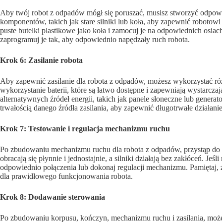
Aby twój robot z odpadów mógł się poruszać, musisz stworzyć odpo
komponentów, takich jak stare silniki lub koła, aby zapewnić robotow
puste butelki plastikowe jako koła i zamocuj je na odpowiednich osiach
zaprogramuj je tak, aby odpowiednio napędzały ruch robota.
Krok 6: Zasilanie robota
Aby zapewnić zasilanie dla robota z odpadów, możesz wykorzystać róż
wykorzystanie baterii, które są łatwo dostępne i zapewniają wystarcz
alternatywnych źródeł energii, takich jak panele słoneczne lub generat
trwałością danego źródła zasilania, aby zapewnić długotrwałe działanie
Krok 7: Testowanie i regulacja mechanizmu ruchu
Po zbudowaniu mechanizmu ruchu dla robota z odpadów, przystąp do t
obracają się płynnie i jednostajnie, a silniki działają bez zakłóceń. Jeś
odpowiednio połączenia lub dokonaj regulacji mechanizmu. Pamiętaj,
dla prawidłowego funkcjonowania robota.
Krok 8: Dodawanie sterowania
Po zbudowaniu korpusu, kończyn, mechanizmu ruchu i zasilania, może