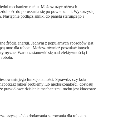
wiedni mechanizm ruchu. Możesz użyć różnych
i zdolność do poruszania się po powierzchni. Wykorzystaj
. Następnie podłącz silniki do panelu sterującego i
ne źródła energii. Jednym z popularnych sposobów jest
ającą moc dla robota. Możesz również poszukać innych
ory ręczne. Warto zastanowić się nad efektywnością i
 robota.
estowania jego funkcjonalności. Sprawdź, czy koła
li napotkasz jakieś problemy lub niedoskonałości, dostosuj
 że prawidłowe działanie mechanizmu ruchu jest kluczowe
sz przystąpić do dodawania sterowania dla robota z