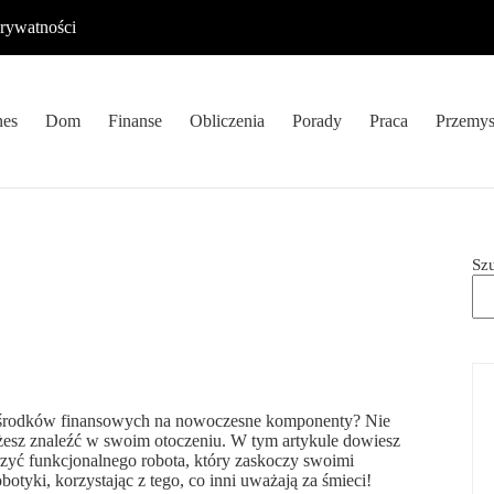
prywatności
nes
Dom
Finanse
Obliczenia
Porady
Praca
Przemys
Sz
ch środków finansowych na nowoczesne komponenty? Nie
ożesz znaleźć w swoim otoczeniu. W tym artykule dowiesz
orzyć funkcjonalnego robota, który zaskoczy swoimi
tyki, korzystając z tego, co inni uważają za śmieci!