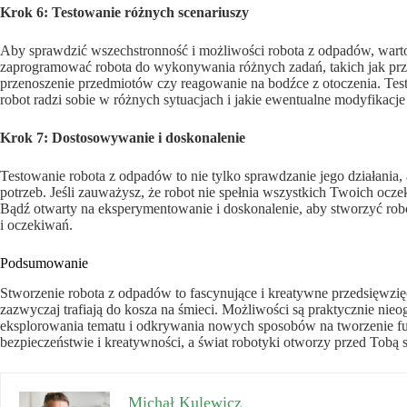
Krok 6: Testowanie różnych scenariuszy
Aby sprawdzić wszechstronność i możliwości robota z odpadów, warto
zaprogramować robota do wykonywania różnych zadań, takich jak prze
przenoszenie przedmiotów czy reagowanie na bodźce z otoczenia. Test
robot radzi sobie w różnych sytuacjach i jakie ewentualne modyfikacj
Krok 7: Dostosowywanie i doskonalenie
Testowanie robota z odpadów to nie tylko sprawdzanie jego działania
potrzeb. Jeśli zauważysz, że robot nie spełnia wszystkich Twoich oc
Bądź otwarty na eksperymentowanie i doskonalenie, aby stworzyć robot
i oczekiwań.
Podsumowanie
Stworzenie robota z odpadów to fascynujące i kreatywne przedsięwzięc
zazwyczaj trafiają do kosza na śmieci. Możliwości są praktycznie nie
eksplorowania tematu i odkrywania nowych sposobów na tworzenie fu
bezpieczeństwie i kreatywności, a świat robotyki otworzy przed Tobą 
Michał Kulewicz