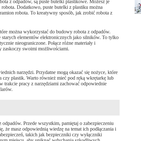
ta z odpadów, są puste butelki plastikowe. Możesz je
h robota. Dodatkowo, puste butelki z plastiku można
amion robota. To kreatywny sposób, jak zrobić robota z
które można wykorzystać do budowy robota z odpadów.
e starych elementów elektronicznych jako silników. To tylko
tycznie nieograniczone. Połącz różne materiały i
ry zaskoczy swoimi możliwościami.
iednich narzędzi. Przydatne mogą okazać się nożyce, które
ra czy plastik. Warto również mieć pod ręką wkrętarkę lub
y w trakcie pracy z narzędziami zachować odpowiednie
ularów.
z odpadów. Przede wszystkim, pamiętaj o zabezpieczeniu
ę, że masz odpowiednią wiedzę na temat ich podłączania i
bezpieczeń, takich jak bezpieczniki czy wyłączniki
anym miejscu, aby uniknąć wdychania szkodliwych