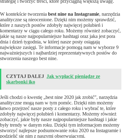
strategię i tworzyć treści, które przyciągną większą uwagę.
W kontekście tworzenia
best nine na Instagramie
, narzędzia
analityczne są nieocenione. Dzięki nim możemy sprawdzić,
które z naszych postów zdobyły najwięcej polubień i
komentarzy w ciągu całego roku. Możemy również zobaczyć,
jakie są nasze najpopularniejsze hashtagi oraz jaka jest pora
dnia i dzień tygodnia, w której nasze posty osiągają
największe zasięgi. Te informacje pomogą nam w wyborze 9
najważniejszych i najbardziej reprezentatywnych postów do
stworzenia naszego best nine.
CZYTAJ DALEJ
Jak wypłacić pieniądze ze
skarbonki iko
Jeśli chodzi o kwestię „best nine 2020 jak zrobić”, narzędzia
analityczne mogą nam w tym pomóc. Dzięki nim możemy
łatwo przejrzeć nasze posty z całego roku i wybrać te, które
zdobyły najwięcej polubień i komentarzy. Możemy również
zobaczyć, jakie były nasze najpopularniejsze hashtagi i jakie
były trendy w danym roku. Dzięki tym informacjom możemy
stworzyć najlepsze podsumowanie roku 2020 na Instagramie i
podzielić się nim z naszymi obserwującymi.