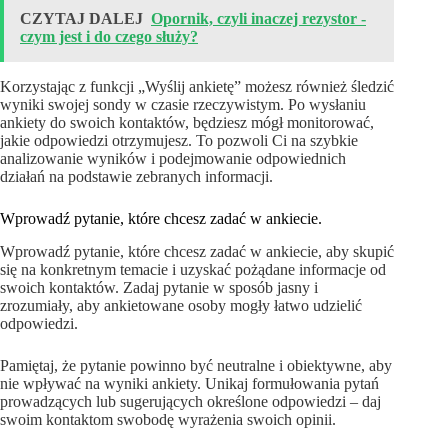
CZYTAJ DALEJ
Opornik, czyli inaczej rezystor -
czym jest i do czego służy?
Korzystając z funkcji „Wyślij ankietę” możesz również śledzić
wyniki swojej sondy w czasie rzeczywistym. Po wysłaniu
ankiety do swoich kontaktów, będziesz mógł monitorować,
jakie odpowiedzi otrzymujesz. To pozwoli Ci na szybkie
analizowanie wyników i podejmowanie odpowiednich
działań na podstawie zebranych informacji.
Wprowadź pytanie, które chcesz zadać w ankiecie.
Wprowadź pytanie, które chcesz zadać w ankiecie, aby skupić
się na konkretnym temacie i uzyskać pożądane informacje od
swoich kontaktów. Zadaj pytanie w sposób jasny i
zrozumiały, aby ankietowane osoby mogły łatwo udzielić
odpowiedzi.
Pamiętaj, że pytanie powinno być neutralne i obiektywne, aby
nie wpływać na wyniki ankiety. Unikaj formułowania pytań
prowadzących lub sugerujących określone odpowiedzi – daj
swoim kontaktom swobodę wyrażenia swoich opinii.