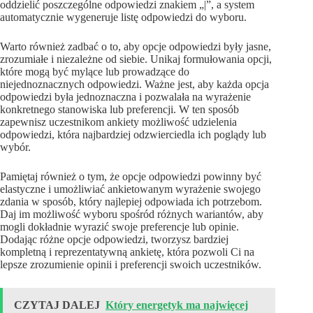
oddzielić poszczególne odpowiedzi znakiem „|”, a system
automatycznie wygeneruje listę odpowiedzi do wyboru.
Warto również zadbać o to, aby opcje odpowiedzi były jasne,
zrozumiałe i niezależne od siebie. Unikaj formułowania opcji,
które mogą być mylące lub prowadzące do
niejednoznacznych odpowiedzi. Ważne jest, aby każda opcja
odpowiedzi była jednoznaczna i pozwalała na wyrażenie
konkretnego stanowiska lub preferencji. W ten sposób
zapewnisz uczestnikom ankiety możliwość udzielenia
odpowiedzi, która najbardziej odzwierciedla ich poglądy lub
wybór.
Pamiętaj również o tym, że opcje odpowiedzi powinny być
elastyczne i umożliwiać ankietowanym wyrażenie swojego
zdania w sposób, który najlepiej odpowiada ich potrzebom.
Daj im możliwość wyboru spośród różnych wariantów, aby
mogli dokładnie wyrazić swoje preferencje lub opinie.
Dodając różne opcje odpowiedzi, tworzysz bardziej
kompletną i reprezentatywną ankietę, która pozwoli Ci na
lepsze zrozumienie opinii i preferencji swoich uczestników.
CZYTAJ DALEJ
Który energetyk ma najwięcej