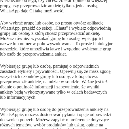
Niezależnie od tego, czy chcesz zbierać opinie od większej
grupy, czy przeprowadzić ankietę tylko z jedną osobą,
WhatsApp daje Ci taką możliwość.
Aby wybrać grupę lub osobę, po prostu otwórz aplikację
WhatsApp, przejdź do sekcji „Chats” i wybierz odpowiednią
grupę lub osobę, z którą chcesz przeprowadzić ankietę.
Możesz również wyszukać grupę lub osobę, wpisując ich
nazwę lub numer w polu wyszukiwania. To proste i intuicyjne
narzędzie, które umożliwia łatwe i wygodne wybieranie grup
lub osób do przeprowadzania ankiet.
Wybierając grupę lub osobę, pamiętaj o odpowiednich
zasadach etykiety i prywatności. Upewnij się, że masz zgodę
wszystkich członków grupy lub osoby, z którą chcesz
przeprowadzić ankietę, na udział w sondzie. Ważne jest też
dbanie o poufność informacji i zapewnienie, że wyniki
ankiety będą wykorzystywane tylko w celach badawczych
lub informacyjnych.
Wybierając grupę lub osobę do przeprowadzenia ankiety na
WhatsAppie, możesz dostosować pytania i opcje odpowiedzi
do swoich potrzeb. Możesz zapytać o preferencje dotyczące
różnych tematów, wybór produktów lub usług, opinie na