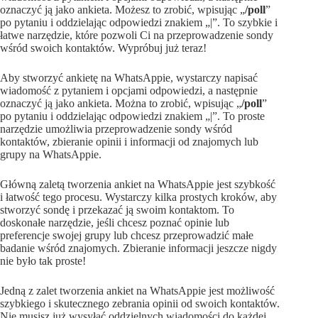
oznaczyć ją jako ankieta. Możesz to zrobić, wpisując „
/poll
”
po pytaniu i oddzielając odpowiedzi znakiem „|”. To szybkie i
łatwe narzędzie, które pozwoli Ci na przeprowadzenie sondy
wśród swoich kontaktów. Wypróbuj już teraz!
Aby stworzyć ankietę na WhatsAppie, wystarczy napisać
wiadomość z pytaniem i opcjami odpowiedzi, a następnie
oznaczyć ją jako ankieta. Można to zrobić, wpisując „
/poll
”
po pytaniu i oddzielając odpowiedzi znakiem „|”. To proste
narzędzie umożliwia przeprowadzenie sondy wśród
kontaktów, zbieranie opinii i informacji od znajomych lub
grupy na WhatsAppie.
Główną zaletą tworzenia ankiet na WhatsAppie jest szybkość
i łatwość tego procesu. Wystarczy kilka prostych kroków, aby
stworzyć sondę i przekazać ją swoim kontaktom. To
doskonałe narzędzie, jeśli chcesz poznać opinie lub
preferencje swojej grupy lub chcesz przeprowadzić małe
badanie wśród znajomych. Zbieranie informacji jeszcze nigdy
nie było tak proste!
Jedną z zalet tworzenia ankiet na WhatsAppie jest możliwość
szybkiego i skutecznego zebrania opinii od swoich kontaktów.
Nie musisz już wysyłać oddzielnych wiadomości do każdej