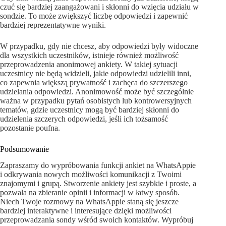
czuć się bardziej zaangażowani i skłonni do wzięcia udziału w
sondzie. To może zwiększyć liczbę odpowiedzi i zapewnić
bardziej reprezentatywne wyniki.
W przypadku, gdy nie chcesz, aby odpowiedzi były widoczne
dla wszystkich uczestników, istnieje również możliwość
przeprowadzenia anonimowej ankiety. W takiej sytuacji
uczestnicy nie będą widzieli, jakie odpowiedzi udzielili inni,
co zapewnia większą prywatność i zachęca do szczerszego
udzielania odpowiedzi. Anonimowość może być szczególnie
ważna w przypadku pytań osobistych lub kontrowersyjnych
tematów, gdzie uczestnicy mogą być bardziej skłonni do
udzielenia szczerych odpowiedzi, jeśli ich tożsamość
pozostanie poufna.
Podsumowanie
Zapraszamy do wypróbowania funkcji ankiet na WhatsAppie
i odkrywania nowych możliwości komunikacji z Twoimi
znajomymi i grupą. Stworzenie ankiety jest szybkie i proste, a
pozwala na zbieranie opinii i informacji w łatwy sposób.
Niech Twoje rozmowy na WhatsAppie staną się jeszcze
bardziej interaktywne i interesujące dzięki możliwości
przeprowadzania sondy wśród swoich kontaktów. Wypróbuj