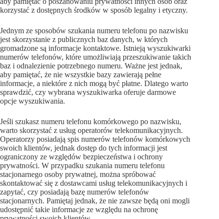
aby pamiętać o poszanowaniu prywatności innych osób oraz
korzystać z dostępnych środków w sposób legalny i etyczny.
Jednym ze sposobów szukania numeru telefonu po nazwisku
jest skorzystanie z publicznych baz danych, w których
gromadzone są informacje kontaktowe. Istnieją wyszukiwarki
numerów telefonów, które umożliwiają przeszukiwanie takich
baz i odnalezienie potrzebnego numeru. Ważne jest jednak,
aby pamiętać, że nie wszystkie bazy zawierają pełne
informacje, a niektóre z nich mogą być płatne. Dlatego warto
sprawdzić, czy wybrana wyszukiwarka oferuje darmowe
opcje wyszukiwania.
Jeśli szukasz numeru telefonu komórkowego po nazwisku,
warto skorzystać z usług operatorów telekomunikacyjnych.
Operatorzy posiadają spis numerów telefonów komórkowych
swoich klientów, jednak dostęp do tych informacji jest
ograniczony ze względów bezpieczeństwa i ochrony
prywatności. W przypadku szukania numeru telefonu
stacjonarnego osoby prywatnej, można spróbować
skontaktować się z dostawcami usług telekomunikacyjnych i
zapytać, czy posiadają bazę numerów telefonów
stacjonarnych. Pamiętaj jednak, że nie zawsze będą oni mogli
udostępnić takie informacje ze względu na ochronę
prywatności swoich klientów.