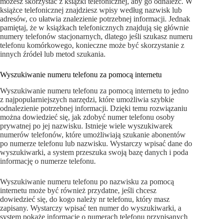
możesz skorzystać z książki telefonicznej, aby go odnaleźć. W
książce telefonicznej znajdziesz wpisy według nazwisk lub
adresów, co ułatwia znalezienie potrzebnej informacji. Jednak
pamiętaj, że w książkach telefonicznych znajdują się głównie
numery telefonów stacjonarnych, dlatego jeśli szukasz numeru
telefonu komórkowego, konieczne może być skorzystanie z
innych źródeł lub metod szukania.
Wyszukiwanie numeru telefonu za pomocą internetu
Wyszukiwanie numeru telefonu za pomocą internetu to jedno
z najpopularniejszych narzędzi, które umożliwia szybkie
odnalezienie potrzebnej informacji. Dzięki temu rozwiązaniu
można dowiedzieć się, jak zdobyć numer telefonu osoby
prywatnej po jej nazwisku. Istnieje wiele wyszukiwarek
numerów telefonów, które umożliwiają szukanie abonentów
po numerze telefonu lub nazwisku. Wystarczy wpisać dane do
wyszukiwarki, a system przeszuka swoją bazę danych i poda
informację o numerze telefonu.
Wyszukiwanie numeru telefonu po nazwisku za pomocą
internetu może być również przydatne, jeśli chcesz
dowiedzieć się, do kogo należy nr telefonu, który masz
zapisany. Wystarczy wpisać ten numer do wyszukiwarki, a
system pokaże informację o numerach telefonu przypisanych