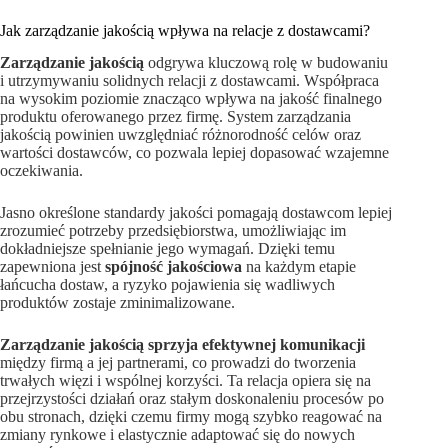
Jak zarządzanie jakością wpływa na relacje z dostawcami?
Zarządzanie jakością
odgrywa kluczową rolę w budowaniu
i utrzymywaniu solidnych relacji z dostawcami. Współpraca
na wysokim poziomie znacząco wpływa na jakość finalnego
produktu oferowanego przez firmę. System zarządzania
jakością powinien uwzględniać różnorodność celów oraz
wartości dostawców, co pozwala lepiej dopasować wzajemne
oczekiwania.
Jasno określone standardy jakości pomagają dostawcom lepiej
zrozumieć potrzeby przedsiębiorstwa, umożliwiając im
dokładniejsze spełnianie jego wymagań. Dzięki temu
zapewniona jest
spójność jakościowa
na każdym etapie
łańcucha dostaw, a ryzyko pojawienia się wadliwych
produktów zostaje zminimalizowane.
Zarządzanie jakością sprzyja efektywnej komunikacji
między firmą a jej partnerami, co prowadzi do tworzenia
trwałych więzi i wspólnej korzyści. Ta relacja opiera się na
przejrzystości działań oraz stałym doskonaleniu procesów po
obu stronach, dzięki czemu firmy mogą szybko reagować na
zmiany rynkowe i elastycznie adaptować się do nowych