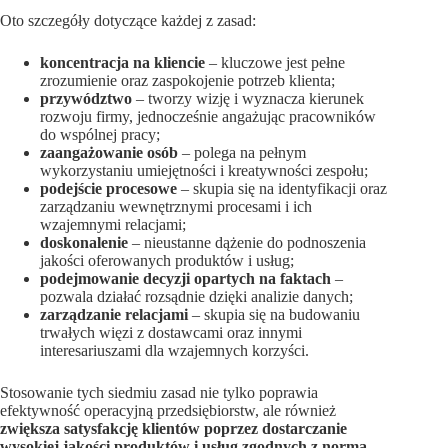
Oto szczegóły dotyczące każdej z zasad:
koncentracja na kliencie
– kluczowe jest pełne
zrozumienie oraz zaspokojenie potrzeb klienta;
przywództwo
– tworzy wizję i wyznacza kierunek
rozwoju firmy, jednocześnie angażując pracowników
do wspólnej pracy;
zaangażowanie osób
– polega na pełnym
wykorzystaniu umiejętności i kreatywności zespołu;
podejście procesowe
– skupia się na identyfikacji oraz
zarządzaniu wewnętrznymi procesami i ich
wzajemnymi relacjami;
doskonalenie
– nieustanne dążenie do podnoszenia
jakości oferowanych produktów i usług;
podejmowanie decyzji opartych na faktach
–
pozwala działać rozsądnie dzięki analizie danych;
zarządzanie relacjami
– skupia się na budowaniu
trwałych więzi z dostawcami oraz innymi
interesariuszami dla wzajemnych korzyści.
Stosowanie tych siedmiu zasad nie tylko poprawia
efektywność operacyjną przedsiębiorstw, ale również
zwiększa satysfakcję klientów poprzez dostarczanie
wysokiej jakości produktów i usług zgodnych z normą