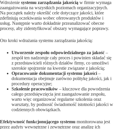
Wdrożenie
systemu zarządzania jakością
w firmie wymaga
zaangażowania na wszystkich poziomach organizacyjnych.
Na początek należy określić cele dotyczące jakości, które
zdefiniują oczekiwania wobec oferowanych produktów i
usług. Następnie warto dokładnie przeanalizować obecne
procesy, aby zidentyfikować obszary wymagające poprawy.
Oto kroki wdrażania systemu zarządzania jakością:
Utworzenie zespołu odpowiedzialnego za jakość
–
zespół ten nadzoruje cały proces i powinien składać się
z przedstawicieli różnych działów firmy, co umożliwi
szerokie spojrzenie na kwestie związane z jakością;
Opracowanie dokumentacji systemu jakości
–
dokumentacja obejmuje zarówno politykę jakości, jak i
procedury operacyjne;
Szkolenie pracowników
– kluczowe dla powodzenia
całego przedsięwzięcia jest zaangażowanie zespołu,
warto więc organizować regularne szkolenia oraz
warsztaty, by podnosić świadomość istotności jakości w
codziennych obowiązkach.
Efektywność funkcjonującego systemu
monitorowana jest
przez audyty wewnętrzne i zewnętrzne oraz analizę ich