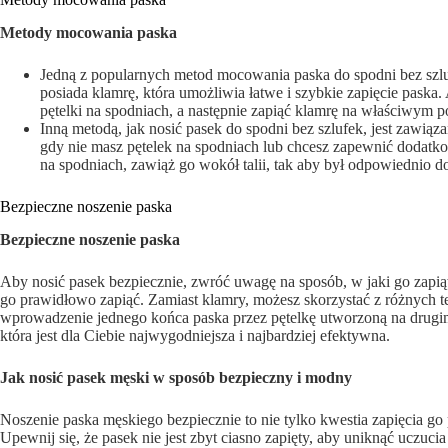
Metody mocowania paska
Jedną z popularnych metod mocowania paska do spodni bez szluf
posiada klamrę, która umożliwia łatwe i szybkie zapięcie paska
pętelki na spodniach, a następnie zapiąć klamrę na właściwym p
Inną metodą, jak nosić pasek do spodni bez szlufek, jest zawiąza
gdy nie masz pętelek na spodniach lub chcesz zapewnić dodatko
na spodniach, zawiąż go wokół talii, tak aby był odpowiednio 
Bezpieczne noszenie paska
Bezpieczne noszenie paska
Aby nosić pasek bezpiecznie, zwróć uwagę na sposób, w jaki go zapiąw
go prawidłowo zapiąć. Zamiast klamry, możesz skorzystać z różnych t
wprowadzenie jednego końca paska przez pętelkę utworzoną na drugim
która jest dla Ciebie najwygodniejsza i najbardziej efektywna.
Jak nosić pasek męski w sposób bezpieczny i modny
Noszenie paska męskiego bezpiecznie to nie tylko kwestia zapięcia go
Upewnij się, że pasek nie jest zbyt ciasno zapięty, aby uniknąć uczu