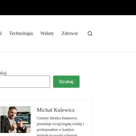
ł
Technologia
Waluty
Zdrowie
ukaj
Szukaj
Michał Kulewicz
Ceniony doradca finansowy,
prezentuje swoją bogatą wiedzę i
profesjonalizm w każdym
artykule na swoim własnym