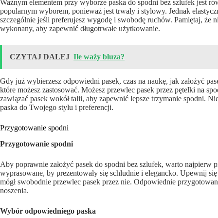
Ważnym elementem przy wyborze paska do spodni bez szlufek jest rów
popularnym wyborem, ponieważ jest trwały i stylowy. Jednak elasty
szczególnie jeśli preferujesz wygodę i swobodę ruchów. Pamiętaj, że n
wykonany, aby zapewnić długotrwałe użytkowanie.
CZYTAJ DALEJ
Ile waży bluza?
Gdy już wybierzesz odpowiedni pasek, czas na naukę, jak założyć pasek
które możesz zastosować. Możesz przewlec pasek przez pętelki na spo
zawiązać pasek wokół talii, aby zapewnić lepsze trzymanie spodni. N
paska do Twojego stylu i preferencji.
Przygotowanie spodni
Przygotowanie spodni
Aby poprawnie założyć pasek do spodni bez szlufek, warto najpierw p
wyprasowane, by prezentowały się schludnie i elegancko. Upewnij się 
mógł swobodnie przewlec pasek przez nie. Odpowiednie przygotowani
noszenia.
Wybór odpowiedniego paska