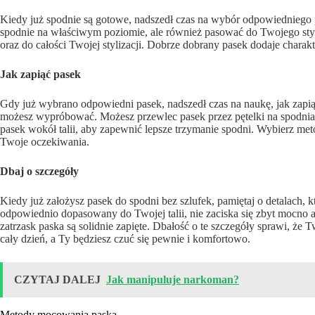
Kiedy już spodnie są gotowe, nadszedł czas na wybór odpowiedniego p
spodnie na właściwym poziomie, ale również pasować do Twojego stylu
oraz do całości Twojej stylizacji. Dobrze dobrany pasek dodaje charak
Jak zapiąć pasek
Gdy już wybrano odpowiedni pasek, nadszedł czas na naukę, jak zapiąć 
możesz wypróbować. Możesz przewlec pasek przez pętelki na spodnia
pasek wokół talii, aby zapewnić lepsze trzymanie spodni. Wybierz metod
Twoje oczekiwania.
Dbaj o szczegóły
Kiedy już założysz pasek do spodni bez szlufek, pamiętaj o detalach, kt
odpowiednio dopasowany do Twojej talii, nie zaciska się zbyt mocno a
zatrzask paska są solidnie zapięte. Dbałość o te szczegóły sprawi, że
cały dzień, a Ty będziesz czuć się pewnie i komfortowo.
CZYTAJ DALEJ
Jak manipuluje narkoman?
Metody mocowania paska