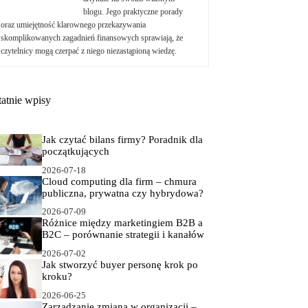
blogu. Jego praktyczne porady
oraz umiejętność klarownego przekazywania
skomplikowanych zagadnień finansowych sprawiają, że
czytelnicy mogą czerpać z niego niezastąpioną wiedzę.
tatnie wpisy
Jak czytać bilans firmy? Poradnik dla
początkujących
2026-07-18
Cloud computing dla firm – chmura
publiczna, prywatna czy hybrydowa?
2026-07-09
Różnice między marketingiem B2B a
B2C – porównanie strategii i kanałów
2026-07-02
Jak stworzyć buyer personę krok po
kroku?
2026-06-25
Zarządzanie zmianą w organizacji –