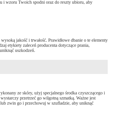
oru i wzoru Twoich spodni oraz do reszty ubioru, aby
 wysoką jakość i trwałość. Prawidłowe dbanie o te elementy
zaj etykiety zaleceń producenta dotyczące prania,
uniknąć uszkodzeń.
wykonany ze skóry, użyj specjalnego środka czyszczącego i
y, wystarczy przetrzeć go wilgotną szmatką. Ważne jest
ub zwin go i przechowuj w szufladzie, aby uniknąć