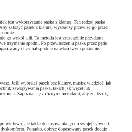
ek jest wykorzystanie paska z klamrą. Ten rodzaj paska
. Aby założyć pasek z klamrą, wystarczy przewlec go przez
oziomie.
nie go wokół talii. Ta metoda jest szczególnie przydatna,
we trzymanie spodni. Po przewleczeniu paska przez pętle
dopasowany i trzymał spodnie na właściwym poziomie.
asz. Jeśli wybrałeś pasek bez klamry, musisz wiedzieć, jak
echnik zawiązywania paska, takich jak węzeł lub
 końcu. Zapoznaj się z różnymi metodami, aby znaleźć tę,
 prawidłowo, ale także dostosowania go do swojej sylwetki.
cia dyskomfortu. Ponadto, dobrze dopasowany pasek dodaje