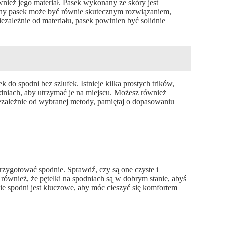
nież jego materiał. Pasek wykonany ze skóry jest
czny pasek może być równie skutecznym rozwiązaniem,
iezależnie od materiału, pasek powinien być solidnie
 do spodni bez szlufek. Istnieje kilka prostych trików,
dniach, aby utrzymać je na miejscu. Możesz również
iezależnie od wybranej metody, pamiętaj o dopasowaniu
rzygotować spodnie. Sprawdź, czy są one czyste i
również, że pętelki na spodniach są w dobrym stanie, abyś
e spodni jest kluczowe, aby móc cieszyć się komfortem