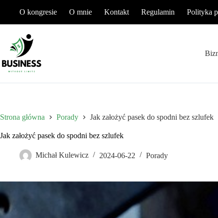
Przejdź
O kongresie
O mnie
Kontakt
Regulamin
Polityka 
do
treści
Biz
Strona główna
Porady
Jak założyć pasek do spodni bez szlufek
Jak założyć pasek do spodni bez szlufek
Michał Kulewicz
2024-06-22
Porady