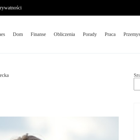
prywatności
nes
Dom
Finanse
Obliczenia
Porady
Praca
Przemys
Sz
iecka