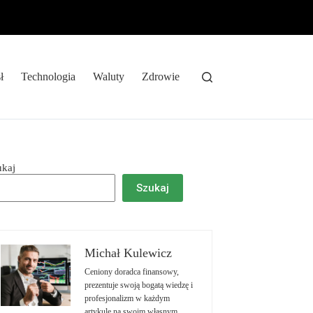
ł
Technologia
Waluty
Zdrowie
ukaj
Szukaj
Michał Kulewicz
Ceniony doradca finansowy,
prezentuje swoją bogatą wiedzę i
profesjonalizm w każdym
artykule na swoim własnym