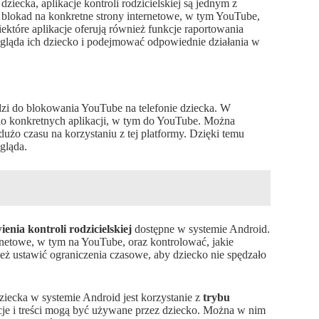
ziecka, aplikacje kontroli rodzicielskiej są jednym z
 blokad na konkretne strony internetowe, w tym YouTube,
ektóre aplikacje oferują również funkcje raportowania
rzegląda ich dziecko i podejmować odpowiednie działania w
zi do blokowania YouTube na telefonie dziecka. W
do konkretnych aplikacji, w tym do YouTube. Można
użo czasu na korzystaniu z tej platformy. Dzięki temu
gląda.
ienia kontroli rodzicielskiej
dostępne w systemie Android.
rnetowe, w tym na YouTube, oraz kontrolować, jakie
ż ustawić ograniczenia czasowe, aby dziecko nie spędzało
iecka w systemie Android jest korzystanie z
trybu
acje i treści mogą być używane przez dziecko. Można w nim