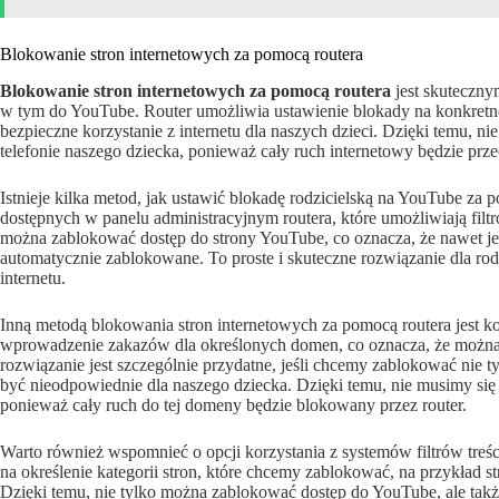
Blokowanie stron internetowych za pomocą routera
Blokowanie stron internetowych za pomocą routera
jest skuteczny
w tym do YouTube. Router umożliwia ustawienie blokady na konkretn
bezpieczne korzystanie z internetu dla naszych dzieci. Dzięki temu, 
telefonie naszego dziecka, ponieważ cały ruch internetowy będzie prze
Istnieje kilka metod, jak ustawić blokadę rodzicielską na YouTube za p
dostępnych w panelu administracyjnym routera, które umożliwiają fil
można zablokować dostęp do strony YouTube, co oznacza, że nawet jeśli
automatycznie zablokowane. To proste i skuteczne rozwiązanie dla ro
internetu.
Inną metodą blokowania stron internetowych za pomocą routera jest k
wprowadzenie zakazów dla określonych domen, co oznacza, że można
rozwiązanie jest szczególnie przydatne, jeśli chcemy zablokować nie t
być nieodpowiednie dla naszego dziecka. Dzięki temu, nie musimy się
ponieważ cały ruch do tej domeny będzie blokowany przez router.
Warto również wspomnieć o opcji korzystania z systemów filtrów treś
na określenie kategorii stron, które chcemy zablokować, na przykład st
Dzięki temu, nie tylko można zablokować dostęp do YouTube, ale takż