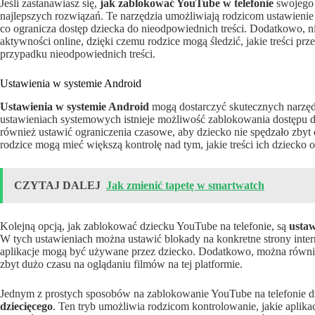
Jeśli zastanawiasz się,
jak zablokować YouTube w telefonie
swojego d
najlepszych rozwiązań. Te narzędzia umożliwiają rodzicom ustawienie
co ogranicza dostęp dziecka do nieodpowiednich treści. Dodatkowo, ni
aktywności online, dzięki czemu rodzice mogą śledzić, jakie treści p
przypadku nieodpowiednich treści.
Ustawienia w systemie Android
Ustawienia w systemie Android
mogą dostarczyć skutecznych narzęd
ustawieniach systemowych istnieje możliwość zablokowania dostępu 
również ustawić ograniczenia czasowe, aby dziecko nie spędzało zbyt d
rodzice mogą mieć większą kontrolę nad tym, jakie treści ich dziecko o
CZYTAJ DALEJ
Jak zmienić tapetę w smartwatch
Kolejną opcją, jak zablokować dziecku YouTube na telefonie, są
ustaw
W tych ustawieniach można ustawić blokady na konkretne strony inte
aplikacje mogą być używane przez dziecko. Dodatkowo, można równie
zbyt dużo czasu na oglądaniu filmów na tej platformie.
Jednym z prostych sposobów na zablokowanie YouTube na telefonie dz
dziecięcego
. Ten tryb umożliwia rodzicom kontrolowanie, jakie aplik