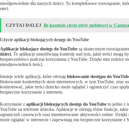
nieodpowiednie dla naszych dzieci. To kompleksowe rozwiązanie, które
sieci.
CZYTAJ DALEJ
Ile kosztuje cięcie płyty meblowej w Castor
Użycie aplikacji blokujących dostęp do YouTube
Aplikacje blokujące dostęp do YouTube
są skutecznym rozwiązanie
dzieci
. Te aplikacje umożliwiają kontrolę nad tym, jakie treści mogą 
bezpieczeństwo podczas korzystania z YouTube. Dzięki nim rodzice 
nieodpowiednich treści.
Istnieje wiele aplikacji, które oferują
blokowanie dostępu do YouTub
blokowanie konkretnych stron internetowych, w tym YouTube, oraz u
kontrolować, jakie treści dziecko może oglądać i ograniczyć czas spę
bezpieczne korzystanie z internetu.
Korzystanie z
aplikacji blokujących dostęp do YouTube
to jedno z 
YouTube na telefonie dziecka. Aplikacje te oferują różne funkcje, taki
ograniczeń czasowych oraz monitorowanie aktywności online. Dzięki n
może oglądać w internecie i zapewniają mu bezpieczne korzystanie z 