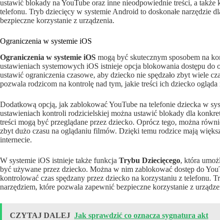
ustawić blokady na YouTube oraz inne nieodpowiednie treści, a także k
telefonu. Tryb dziecięcy w systemie Android to doskonałe narzędzie 
bezpieczne korzystanie z urządzenia.
Ograniczenia w systemie iOS
Ograniczenia w systemie iOS
mogą być skutecznym sposobem na kontr
ustawieniach systemowych iOS istnieje opcja blokowania dostępu do 
ustawić ograniczenia czasowe, aby dziecko nie spędzało zbyt wiele cza
pozwala rodzicom na kontrolę nad tym, jakie treści ich dziecko ogląd
Dodatkową opcją, jak zablokować YouTube na telefonie dziecka w syst
ustawieniach kontroli rodzicielskiej można ustawić blokady dla konkret
treści mogą być przeglądane przez dziecko. Oprócz tego, można równi
zbyt dużo czasu na oglądaniu filmów. Dzięki temu rodzice mają większ
internecie.
W systemie iOS istnieje także funkcja
Trybu Dziecięcego
, która umoż
być używane przez dziecko. Można w nim zablokować dostęp do YouTu
kontrolować czas spędzany przez dziecko na korzystaniu z telefonu. T
narzędziem, które pozwala zapewnić bezpieczne korzystanie z urządz
CZYTAJ DALEJ
Jak sprawdzić co oznacza sygnatura akt