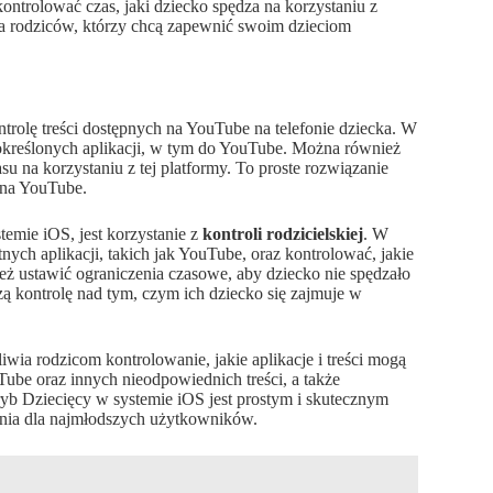
ontrolować czas, jaki dziecko spędza na korzystaniu z
dla rodziców, którzy chcą zapewnić swoim dzieciom
olę treści dostępnych na YouTube na telefonie dziecka. W
określonych aplikacji, w tym do YouTube. Można również
su na korzystaniu z tej platformy. To proste rozwiązanie
a na YouTube.
emie iOS, jest korzystanie z
kontroli rodzicielskiej
. W
nych aplikacji, takich jak YouTube, oraz kontrolować, jakie
eż ustawić ograniczenia czasowe, aby dziecko nie spędzało
ą kontrolę nad tym, czym ich dziecko się zajmuje w
liwia rodzicom kontrolowanie, jakie aplikacje i treści mogą
be oraz innych nieodpowiednich treści, a także
ryb Dziecięcy w systemie iOS jest prostym i skutecznym
enia dla najmłodszych użytkowników.