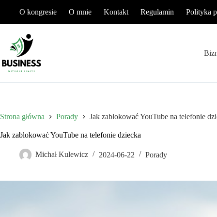
Przejdź
O kongresie
O mnie
Kontakt
Regulamin
Polityka 
do
treści
Biz
Strona główna
Porady
Jak zablokować YouTube na telefonie dz
Jak zablokować YouTube na telefonie dziecka
Michał Kulewicz
2024-06-22
Porady