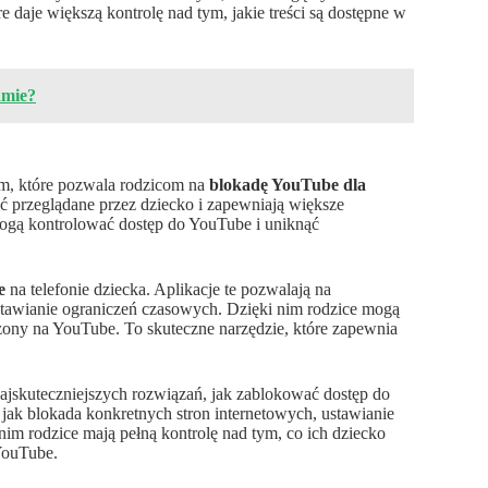
 daje większą kontrolę nad tym, jakie treści są dostępne w
amie?
m, które pozwala rodzicom na
blokadę YouTube dla
być przeglądane przez dziecko i zapewniają większe
mogą kontrolować dostęp do YouTube i uniknąć
e
na telefonie dziecka. Aplikacje te pozwalają na
stawianie ograniczeń czasowych. Dzięki nim rodzice mogą
dzony na YouTube. To skuteczne narzędzie, które zapewnia
najskuteczniejszych rozwiązań, jak zablokować dostęp do
e jak blokada konkretnych stron internetowych, ustawianie
im rodzice mają pełną kontrolę nad tym, co ich dziecko
YouTube.