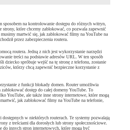
m sposobem na kontrolowanie dostępu do różnych witryn,
e strony, które chcemy zablokować, co pozwala zapewnić
nie musimy martwić się, jak zablokować filmy na YouTube na
chodził przez zabezpieczenia routera.
omocą routera. Jedną z nich jest wykorzystanie narzędzi
trowanie treści na podstawie adresów URL. W ten sposób
 dziecko spróbuje wejść na tę stronę z telefonu, zostanie
dziców, którzy chcą zapewnić bezpieczne korzystanie z
orzystanie z funkcji blokady domen. Router umożliwia
 zablokować dostęp do całej domeny YouTube. To
ylko YouTube, ale także inne strony internetowe, które mogą
 martwić, jak zablokować filmy na YouTube na telefonie,
ci dostępnych w niektórych routerach. Te systemy pozwalają
rony z treściami dla dorosłych lub strony społecznościowe.
e do innych stron internetowych, które mogą być