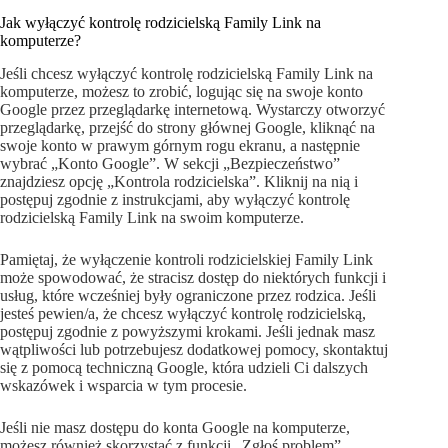
Jak wyłączyć kontrolę rodzicielską Family Link na
komputerze?
Jeśli chcesz wyłączyć kontrolę rodzicielską Family Link na
komputerze, możesz to zrobić, logując się na swoje konto
Google przez przeglądarkę internetową. Wystarczy otworzyć
przeglądarkę, przejść do strony głównej Google, kliknąć na
swoje konto w prawym górnym rogu ekranu, a następnie
wybrać „Konto Google”. W sekcji „Bezpieczeństwo”
znajdziesz opcję „Kontrola rodzicielska”. Kliknij na nią i
postępuj zgodnie z instrukcjami, aby wyłączyć kontrolę
rodzicielską Family Link na swoim komputerze.
Pamiętaj, że wyłączenie kontroli rodzicielskiej Family Link
może spowodować, że stracisz dostęp do niektórych funkcji i
usług, które wcześniej były ograniczone przez rodzica. Jeśli
jesteś pewien/a, że chcesz wyłączyć kontrolę rodzicielską,
postępuj zgodnie z powyższymi krokami. Jeśli jednak masz
wątpliwości lub potrzebujesz dodatkowej pomocy, skontaktuj
się z pomocą techniczną Google, która udzieli Ci dalszych
wskazówek i wsparcia w tym procesie.
Jeśli nie masz dostępu do konta Google na komputerze,
możesz również skorzystać z funkcji „Zgłoś problem”