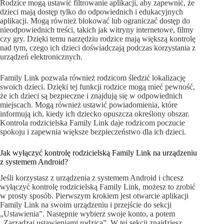
Rodzice mogą ustawić filtrowanie aplikacji, aby zapewnić, że
dzieci mają dostęp tylko do odpowiednich i edukacyjnych
aplikacji. Mogą również blokować lub ograniczać dostęp do
nieodpowiednich treści, takich jak witryny internetowe, filmy
czy gry. Dzięki temu narzędziu rodzice mają większą kontrolę
nad tym, czego ich dzieci doświadczają podczas korzystania z
urządzeń elektronicznych.
Family Link pozwala również rodzicom śledzić lokalizację
swoich dzieci. Dzięki tej funkcji rodzice mogą mieć pewność,
że ich dzieci są bezpieczne i znajdują się w odpowiednich
miejscach. Mogą również ustawić powiadomienia, które
informują ich, kiedy ich dziecko opuszcza określony obszar.
Kontrola rodzicielska Family Link daje rodzicom poczucie
spokoju i zapewnia większe bezpieczeństwo dla ich dzieci.
Jak wyłączyć kontrolę rodzicielską Family Link na urządzeniu
z systemem Android?
Jeśli korzystasz z urządzenia z systemem Android i chcesz
wyłączyć kontrolę rodzicielską Family Link, możesz to zrobić
w prosty sposób. Pierwszym krokiem jest otwarcie aplikacji
Family Link na swoim urządzeniu i przejście do sekcji
„Ustawienia”. Następnie wybierz swoje konto, a potem
„Zarządzaj ustawieniami rodzica”. W tej sekcji znajdziesz