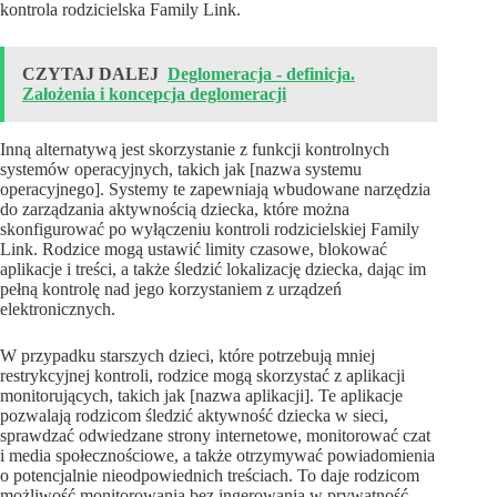
kontrola rodzicielska Family Link.
CZYTAJ DALEJ
Deglomeracja - definicja.
Założenia i koncepcja deglomeracji
Inną alternatywą jest skorzystanie z funkcji kontrolnych
systemów operacyjnych, takich jak [nazwa systemu
operacyjnego]. Systemy te zapewniają wbudowane narzędzia
do zarządzania aktywnością dziecka, które można
skonfigurować po wyłączeniu kontroli rodzicielskiej Family
Link. Rodzice mogą ustawić limity czasowe, blokować
aplikacje i treści, a także śledzić lokalizację dziecka, dając im
pełną kontrolę nad jego korzystaniem z urządzeń
elektronicznych.
W przypadku starszych dzieci, które potrzebują mniej
restrykcyjnej kontroli, rodzice mogą skorzystać z aplikacji
monitorujących, takich jak [nazwa aplikacji]. Te aplikacje
pozwalają rodzicom śledzić aktywność dziecka w sieci,
sprawdzać odwiedzane strony internetowe, monitorować czat
i media społecznościowe, a także otrzymywać powiadomienia
o potencjalnie nieodpowiednich treściach. To daje rodzicom
możliwość monitorowania bez ingerowania w prywatność