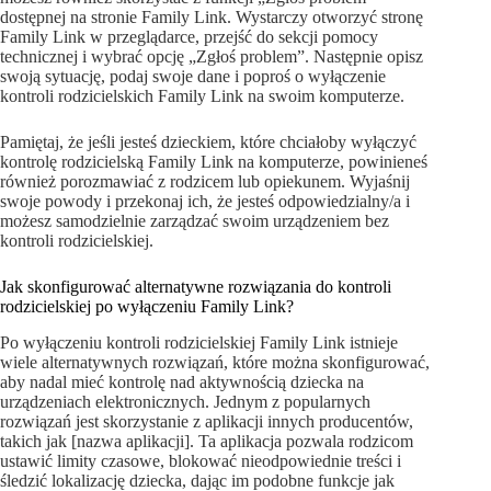
dostępnej na stronie Family Link. Wystarczy otworzyć stronę
Family Link w przeglądarce, przejść do sekcji pomocy
technicznej i wybrać opcję „Zgłoś problem”. Następnie opisz
swoją sytuację, podaj swoje dane i poproś o wyłączenie
kontroli rodzicielskich Family Link na swoim komputerze.
Pamiętaj, że jeśli jesteś dzieckiem, które chciałoby wyłączyć
kontrolę rodzicielską Family Link na komputerze, powinieneś
również porozmawiać z rodzicem lub opiekunem. Wyjaśnij
swoje powody i przekonaj ich, że jesteś odpowiedzialny/a i
możesz samodzielnie zarządzać swoim urządzeniem bez
kontroli rodzicielskiej.
Jak skonfigurować alternatywne rozwiązania do kontroli
rodzicielskiej po wyłączeniu Family Link?
Po wyłączeniu kontroli rodzicielskiej Family Link istnieje
wiele alternatywnych rozwiązań, które można skonfigurować,
aby nadal mieć kontrolę nad aktywnością dziecka na
urządzeniach elektronicznych. Jednym z popularnych
rozwiązań jest skorzystanie z aplikacji innych producentów,
takich jak [nazwa aplikacji]. Ta aplikacja pozwala rodzicom
ustawić limity czasowe, blokować nieodpowiednie treści i
śledzić lokalizację dziecka, dając im podobne funkcje jak