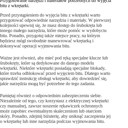
Przygotowanie narzędzi i materiałów potrzebnych do wyjęcia
bitu z wkrętarki.
Przed przystąpieniem do wyjęcia bitu z wkrętarki warto
przygotować odpowiednie narzędzia i materiały. W pierwszej
kolejności upewnij się, że masz dostęp do śrubokręta lub
innego małego narzędzia, które może pomóc w wydobyciu
bitu. Ponadto, przygotuj także miejsce pracy, na którym
będziesz mógł swobodnie manewrować wkrętarką i
dokonywać operacji wyjmowania bitu.
Ważne jest również, aby mieć pod ręką specjalne klucze lub
śrubokręty, które są dedykowane do danego modelu
wkrętarki. Niektóre wkrętarki posiadają specjalne blokady,
które trzeba odblokować przed wyjęciem bitu. Dlatego warto
sprawdzić instrukcję obsługi wkrętarki, aby dowiedzieć się,
jakie narzędzia mogą być potrzebne do tego zadania.
Pamiętaj również o odpowiednim zabezpieczeniu siebie.
Niezależnie od tego, czy korzystasz z elektrycznej wkrętarki
czy manualnej, zawsze noszenie rękawiczek ochronnych
może zapobiec ewentualnym skaleczeniom lub otarciom
skóry. Ponadto, zdejmij biżuterię, aby uniknąć zaczepienia jej
o wkrętarkę lub inne narzędzia podczas wyjmowania bitu.