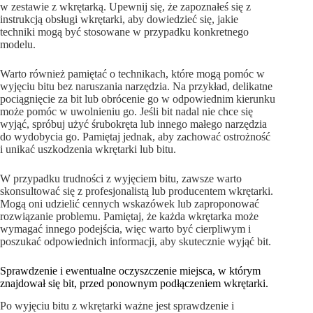
w zestawie z wkrętarką. Upewnij się, że zapoznałeś się z
instrukcją obsługi wkrętarki, aby dowiedzieć się, jakie
techniki mogą być stosowane w przypadku konkretnego
modelu.
Warto również pamiętać o technikach, które mogą pomóc w
wyjęciu bitu bez naruszania narzędzia. Na przykład, delikatne
pociągnięcie za bit lub obrócenie go w odpowiednim kierunku
może pomóc w uwolnieniu go. Jeśli bit nadal nie chce się
wyjąć, spróbuj użyć śrubokręta lub innego małego narzędzia
do wydobycia go. Pamiętaj jednak, aby zachować ostrożność
i unikać uszkodzenia wkrętarki lub bitu.
W przypadku trudności z wyjęciem bitu, zawsze warto
skonsultować się z profesjonalistą lub producentem wkrętarki.
Mogą oni udzielić cennych wskazówek lub zaproponować
rozwiązanie problemu. Pamiętaj, że każda wkrętarka może
wymagać innego podejścia, więc warto być cierpliwym i
poszukać odpowiednich informacji, aby skutecznie wyjąć bit.
Sprawdzenie i ewentualne oczyszczenie miejsca, w którym
znajdował się bit, przed ponownym podłączeniem wkrętarki.
Po wyjęciu bitu z wkrętarki ważne jest sprawdzenie i