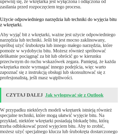
upewnij się, że wkrętarka jest wyłączona i odłączona od
zasilania przed rozpoczęciem tego procesu.
Użycie odpowiedniego narzędzia lub techniki do wyjęcia bitu
z wkrętarki.
Aby wyjąć bit z wkrętarki, ważne jest użycie odpowiedniego
narzędzia lub techniki. Jeśli bit jest mocno zaklinowany,
spróbuj użyć śrubokręta lub innego małego narzędzia, które
pomoże w wydobyciu bitu. Możesz również spróbować
delikatnie pociągnąć za bit lub obrócić go w kierunku
przeciwnym do ruchu wskazówek zegara. Pamiętaj, że każda
wkrętarka może wymagać innego podejścia, więc warto
zapoznać się z instrukcją obsługi lub skonsultować się z
profesjonalistą, jeśli masz wątpliwości.
CZYTAJ DALEJ
Jak wylogować się z Outlook
W przypadku niektórych modeli wkrętarek istnieją również
specjalne techniki, które mogą ułatwić wyjęcie bitu. Na
przykład, niektóre wkrętarki posiadają blokadę bitu, którą
trzeba odblokować przed wyjęciem bitu. Aby to zrobić,
możesz użyć specjalnego klucza lub śrubokręta dostarczonego