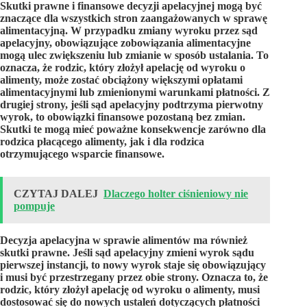
Skutki prawne i finansowe decyzji apelacyjnej mogą być
znaczące dla wszystkich stron zaangażowanych w sprawę
alimentacyjną. W przypadku zmiany wyroku przez sąd
apelacyjny, obowiązujące zobowiązania alimentacyjne
mogą ulec zwiększeniu lub zmianie w sposób ustalania. To
oznacza, że rodzic, który złożył apelację od wyroku o
alimenty, może zostać obciążony większymi opłatami
alimentacyjnymi lub zmienionymi warunkami płatności. Z
drugiej strony, jeśli sąd apelacyjny podtrzyma pierwotny
wyrok, to obowiązki finansowe pozostaną bez zmian.
Skutki te mogą mieć poważne konsekwencje zarówno dla
rodzica płacącego alimenty, jak i dla rodzica
otrzymującego wsparcie finansowe.
CZYTAJ DALEJ
Dlaczego holter ciśnieniowy nie
pompuje
Decyzja apelacyjna w sprawie alimentów ma również
skutki prawne. Jeśli sąd apelacyjny zmieni wyrok sądu
pierwszej instancji, to nowy wyrok staje się obowiązujący
i musi być przestrzegany przez obie strony. Oznacza to, że
rodzic, który złożył apelację od wyroku o alimenty, musi
dostosować się do nowych ustaleń dotyczących płatności