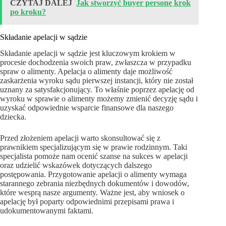
CZYTAJ DALEJ
Jak stworzyć buyer personę krok
po kroku?
Składanie apelacji w sądzie
Składanie apelacji w sądzie jest kluczowym krokiem w
procesie dochodzenia swoich praw, zwłaszcza w przypadku
spraw o alimenty. Apelacja o alimenty daje możliwość
zaskarżenia wyroku sądu pierwszej instancji, który nie został
uznany za satysfakcjonujący. To właśnie poprzez apelację od
wyroku w sprawie o alimenty możemy zmienić decyzję sądu i
uzyskać odpowiednie wsparcie finansowe dla naszego
dziecka.
Przed złożeniem apelacji warto skonsultować się z
prawnikiem specjalizującym się w prawie rodzinnym. Taki
specjalista pomoże nam ocenić szanse na sukces w apelacji
oraz udzielić wskazówek dotyczących dalszego
postępowania. Przygotowanie apelacji o alimenty wymaga
starannego zebrania niezbędnych dokumentów i dowodów,
które wesprą nasze argumenty. Ważne jest, aby wniosek o
apelację był poparty odpowiednimi przepisami prawa i
udokumentowanymi faktami.