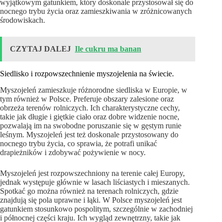
wyjątkowym gatunkiem, który doskonale przystosował się do
nocnego trybu życia oraz zamieszkiwania w zróżnicowanych
środowiskach.
CZYTAJ DALEJ
Ile cukru ma banan
Siedlisko i rozpowszechnienie myszojelenia na świecie.
Myszojeleń zamieszkuje różnorodne siedliska w Europie, w
tym również w Polsce. Preferuje obszary zalesione oraz
obrzeża terenów rolniczych. Ich charakterystyczne cechy,
takie jak długie i giętkie ciało oraz dobre widzenie nocne,
pozwalają im na swobodne poruszanie się w gęstym runie
leśnym. Myszojeleń jest też doskonale przystosowany do
nocnego trybu życia, co sprawia, że potrafi unikać
drapieżników i zdobywać pożywienie w nocy.
Myszojeleń jest rozpowszechniony na terenie całej Europy,
jednak występuje głównie w lasach liściastych i mieszanych.
Spotkać go można również na terenach rolniczych, gdzie
znajdują się pola uprawne i łąki. W Polsce myszojeleń jest
gatunkiem stosunkowo pospolitym, szczególnie w zachodniej
i północnej części kraju. Ich wygląd zewnętrzny, takie jak