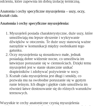
odcieniu, które zapewnia im dobrą izolację termiczną.
Anatomia i cechy specyficzne myszojelenia – uszy, oczy,
kształt ciała.
Anatomia i cechy specyficzne myszojelenia:
Myszojeleń posiada charakterystyczne, duże uszy, które
umożliwiają mu lepsze słyszenie i wykrywanie
dźwięków w otoczeniu. Te duże uszy stanowią ważne
narzędzie w komunikacji między osobnikami tego
gatunku.
Oczy myszojelenia są stosunkowo małe, jednak
posiadają dobre widzenie nocne, co umożliwia im
łatwiejsze poruszanie się w ciemnościach. Dzięki temu
myszojeleń jest w stanie skutecznie unikać
drapieżników i zdobywać pożywienie w nocy.
Kształt ciała myszojelenia jest długi i smukły, co
pozwala mu na swobodne poruszanie się w gęstym
runie leśnym. Ich długie i giętkie ciało umożliwia im
również łatwe dostosowanie się do różnych warunków
terenowych.
Wszystkie te cechy anatomiczne czynią myszojelenia