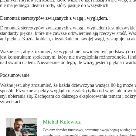
nie ma jednego ideału urody, który pasuje do wszystkich.
Demontaż stereotypów związanych z wagą i wyglądem.
Demontaż stereotypów związanych z wagą i wyglądem jest niezwykle
standardy piękna, które nie zawsze odzwierciedlają rzeczywistość. Waż
ani piękna. Każda kobieta, niezależnie od swojej wagi, zasługuje na ak
Ważne jest, aby zrozumieć, że wygląd nie powinien być podstawą do 
jest konstruktem społecznym, który nie uwzględnia różnorodności i i
nad swoim ciałem. Niezależnie od tego, ile ważę, jestem piękna i warto
Podsumowanie
Ważne jest, aby zrozumieć, że każda dziewczyna ważąca 80 kg może w
sposób. Fizyczne aspekty wyglądu nie zależą tylko od wagi, ale równie
styl ubierania się. Zachęcam do dalszego eksplorowania tematu i odk
sylwetkach.
Michał Kulewicz
Ceniony doradca finansowy, prezentuje swoją bogatą wiedzę i 
porady oraz umiejętność klarownego przekazywania skomplikowa