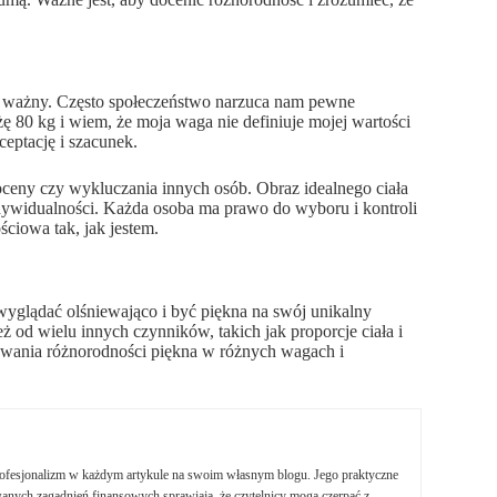
 ważny. Często społeczeństwo narzuca nam pewne
ę 80 kg i wiem, że moja waga nie definiuje mojej wartości
ceptację i szacunek.
oceny czy wykluczania innych osób. Obraz idealnego ciała
ndywidualności. Każda osoba ma prawo do wyboru i kontroli
ściowa tak, jak jestem.
yglądać olśniewająco i być piękna na swój unikalny
ż od wielu innych czynników, takich jak proporcje ciała i
rywania różnorodności piękna w różnych wagach i
profesjonalizm w każdym artykule na swoim własnym blogu. Jego praktyczne
nych zagadnień finansowych sprawiają, że czytelnicy mogą czerpać z