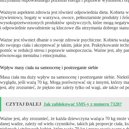
utrzymaniu odpowiedniego poziomu energii i poprawie wydolności or
Ważnym aspektem zdrowia jest również odpowiednia dieta. Kobieta 
żywieniowy, bogaty w warzywa, owoce, pełnoziarniste produkty i źród
wysokoprzetworzonych produktów spożywczych, które mogą negatywn
i odpowiednie nawodnienie są kluczowe dla utrzymania dobrego stanu
Ważne jest również dbanie o swoje zdrowie psychiczne. Kobieta ważą
do swojego ciała i akceptować je takim, jakie jest. Praktykowanie tech
pomóc w redukcji stresu i poprawie samopoczucia. Ważne jest, aby pami
równowaga mentalna i emocjonalna.
Wpływ masy ciała na samoocenę i postrzeganie siebie
Masa ciała ma duży wpływ na samoocenę i postrzeganie siebie. Niek
wyglądu, jeśli ważą 70 kg. Mogą porównywać się z innymi, którzy maj
jest, aby zrozumieć, że piękno nie zależy tylko od wagi, ale także od p
CZYTAJ DALEJ
Jak zablokować SMS-y z numeru 7328?
Ważne jest, aby zrozumieć, że każda dziewczyna ważąca 70 kg może 
danej wadze, zależy od wielu czynników, takich jak proporcje ciała, kszta
pięknych i stylowych kobiet, które ważą 70 kg i noszą swoją wagę z d