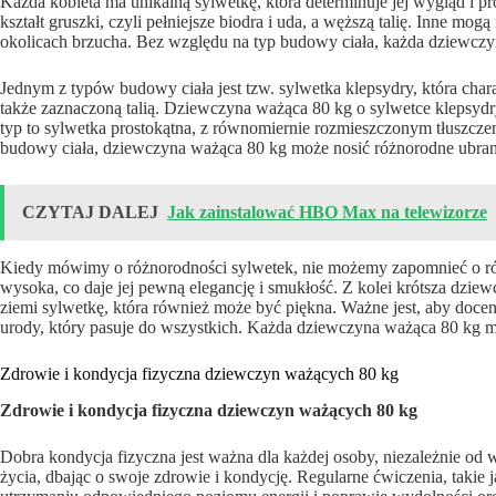
Każda kobieta ma unikalną sylwetkę, która determinuje jej wygląd i pr
kształt gruszki, czyli pełniejsze biodra i uda, a węższą talię. Inne 
okolicach brzucha. Bez względu na typ budowy ciała, każda dziewczy
Jednym z typów budowy ciała jest tzw. sylwetka klepsydry, która char
także zaznaczoną talią. Dziewczyna ważąca 80 kg o sylwetce klepsyd
typ to sylwetka prostokątna, z równomiernie rozmieszczonym tłuszczem
budowy ciała, dziewczyna ważąca 80 kg może nosić różnorodne ubran
CZYTAJ DALEJ
Jak zainstalować HBO Max na telewizorze
Kiedy mówimy o różnorodności sylwetek, nie możemy zapomnieć o r
wysoka, co daje jej pewną elegancję i smukłość. Z kolei krótsza dzie
ziemi sylwetkę, która również może być piękna. Ważne jest, aby docen
urody, który pasuje do wszystkich. Każda dziewczyna ważąca 80 kg 
Zdrowie i kondycja fizyczna dziewczyn ważących 80 kg
Zdrowie i kondycja fizyczna dziewczyn ważących 80 kg
Dobra kondycja fizyczna jest ważna dla każdej osoby, niezależnie o
życia, dbając o swoje zdrowie i kondycję. Regularne ćwiczenia, takie