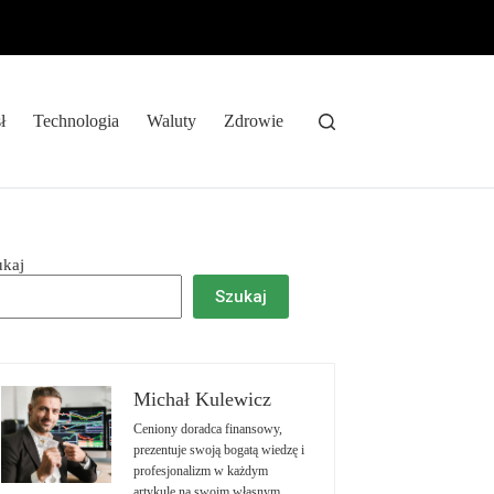
ł
Technologia
Waluty
Zdrowie
ukaj
Szukaj
Michał Kulewicz
Ceniony doradca finansowy,
prezentuje swoją bogatą wiedzę i
profesjonalizm w każdym
artykule na swoim własnym