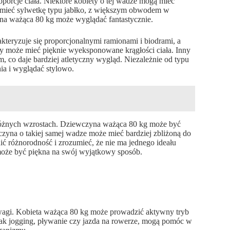
oporcje ciała. Niektóre kobiety o tej wadze mogą mieć
mogą mieć sylwetkę typu jabłko, z większym obwodem w
na ważąca 80 kg może wyglądać fantastycznie.
akteryzuje się proporcjonalnymi ramionami i biodrami, a
ry może mieć pięknie wyeksponowane krągłości ciała. Inny
, co daje bardziej atletyczny wygląd. Niezależnie od typu
ia i wyglądać stylowo.
óżnych wzrostach. Dziewczyna ważąca 80 kg może być
wczyna o takiej samej wadze może mieć bardziej zbliżoną do
ić różnorodność i zrozumieć, że nie ma jednego ideału
może być piękna na swój wyjątkowy sposób.
d wagi. Kobieta ważąca 80 kg może prowadzić aktywny tryb
 jak jogging, pływanie czy jazda na rowerze, mogą pomóc w