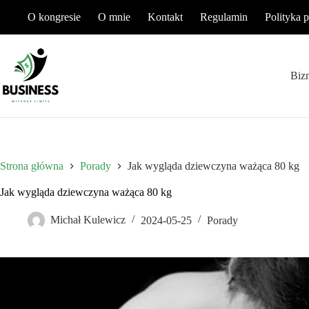
Przejdź
O kongresie
O mnie
Kontakt
Regulamin
Polityka 
do
treści
Biz
Strona główna
Porady
Jak wygląda dziewczyna ważąca 80 kg
Jak wygląda dziewczyna ważąca 80 kg
Michał Kulewicz
2024-05-25
Porady