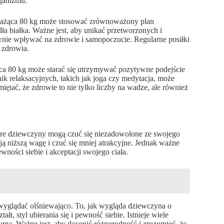
ganizmu.
ważąca 80 kg może stosować zrównoważony plan
ła białka. Ważne jest, aby unikać przetworzonych i
ie wpływać na zdrowie i samopoczucie. Regularne posiłki
 zdrowia.
ca 80 kg może starać się utrzymywać pozytywne podejście
nik relaksacyjnych, takich jak joga czy medytacja, może
ętać, że zdrowie to nie tylko liczby na wadze, ale również
tóre dziewczyny mogą czuć się niezadowolone ze swojego
ą niższą wagę i czuć się mniej atrakcyjne. Jednak ważne
ewności siebie i akceptacji swojego ciała.
wyglądać olśniewająco. To, jak wygląda dziewczyna o
łt, styl ubierania się i pewność siebie. Istnieje wiele
umą. Ważne jest, aby docenić różnorodność i zrozumieć, że