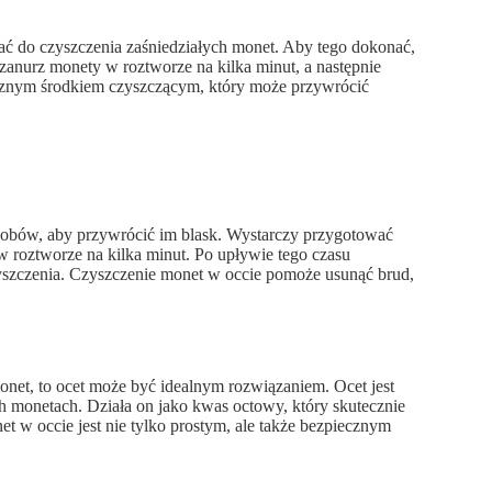
ć do czyszczenia zaśniedziałych monet. Aby tego dokonać,
anurz monety w roztworze na kilka minut, a następnie
tecznym środkiem czyszczącym, który może przywrócić
osobów, aby przywrócić im blask. Wystarczy przygotować
w roztworze na kilka minut. Po upływie tego czasu
czyszczenia. Czyszczenie monet w occie pomoże usunąć brud,
onet, to ocet może być idealnym rozwiązaniem. Ocet jest
h monetach. Działa on jako kwas octowy, który skutecznie
t w occie jest nie tylko prostym, ale także bezpiecznym