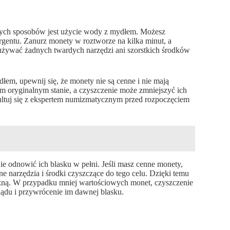
szych sposobów jest użycie wody z mydłem. Możesz
rgentu. Zanurz monety w roztworze na kilka minut, a
e używać żadnych twardych narzędzi ani szorstkich środków
em, upewnij się, że monety nie są cenne i nie mają
m oryginalnym stanie, a czyszczenie może zmniejszyć ich
nsultuj się z ekspertem numizmatycznym przed rozpoczęciem
e odnowić ich blasku w pełni. Jeśli masz cenne monety,
czne narzędzia i środki czyszczące do tego celu. Dzięki temu
czną. W przypadku mniej wartościowych monet, czyszczenie
du i przywrócenie im dawnej blasku.