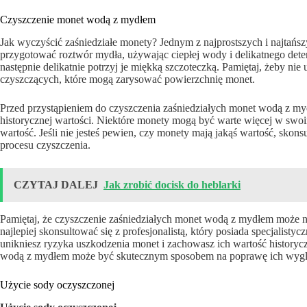
Czyszczenie monet wodą z mydłem
Jak wyczyścić zaśniedziałe monety? Jednym z najprostszych i najtań
przygotować roztwór mydła, używając ciepłej wody i delikatnego dete
następnie delikatnie potrzyj je miękką szczoteczką. Pamiętaj, żeby ni
czyszczących, które mogą zarysować powierzchnię monet.
Przed przystąpieniem do czyszczenia zaśniedziałych monet wodą z mydł
historycznej wartości. Niektóre monety mogą być warte więcej w swoi
wartość. Jeśli nie jesteś pewien, czy monety mają jakąś wartość, sko
procesu czyszczenia.
CZYTAJ DALEJ
Jak zrobić docisk do heblarki
Pamiętaj, że czyszczenie zaśniedziałych monet wodą z mydłem może ni
najlepiej skonsultować się z profesjonalistą, który posiada specjalisty
unikniesz ryzyka uszkodzenia monet i zachowasz ich wartość history
wodą z mydłem może być skutecznym sposobem na poprawę ich wyglą
Użycie sody oczyszczonej