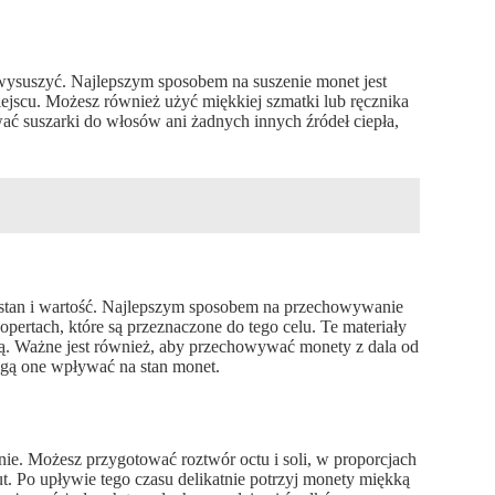
ysuszyć. Najlepszym sposobem na suszenie monet jest
jscu. Możesz również użyć miękkiej szmatki lub ręcznika
ać suszarki do włosów ani żadnych innych źródeł ciepła,
stan i wartość. Najlepszym sposobem na przechowywanie
pertach, które są przeznaczone do tego celu. Te materiały
ą. Ważne jest również, aby przechowywać monety z dala od
ogą one wpływać na stan monet.
enie. Możesz przygotować roztwór octu i soli, w proporcjach
t. Po upływie tego czasu delikatnie potrzyj monety miękką