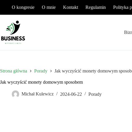
Przejdź
O kongresie
O mnie
Kontakt
Regulamin
Polityka 
do
treści
Biz
Strona główna
Porady
Jak wyczyścić monety domowym sposo
Jak wyczyścić monety domowym sposobem
Michał Kulewicz
2024-06-22
Porady