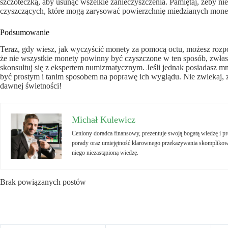
szczoteczką, aby usunąć wszelkie zanieczyszczenia. Pamiętaj, żeby n
czyszczących, które mogą zarysować powierzchnię miedzianych mone
Podsumowanie
Teraz, gdy wiesz, jak wyczyścić monety za pomocą octu, możesz rozpo
że nie wszystkie monety powinny być czyszczone w ten sposób, zwłaszc
skonsultuj się z ekspertem numizmatycznym. Jeśli jednak posiadasz 
być prostym i tanim sposobem na poprawę ich wyglądu. Nie zwlekaj, 
dawnej świetności!
Michał Kulewicz
Ceniony doradca finansowy, prezentuje swoją bogatą wiedzę i 
porady oraz umiejętność klarownego przekazywania skomplikowa
niego niezastąpioną wiedzę.
Brak powiązanych postów