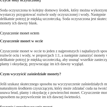
Użycie sody oczyszczonej
Soda oczyszczona to kolejny domowy środek, który można wykorzysta
wystarczy przygotować roztwór sody oczyszczonej i wody. Następnie z
delikatnie potrzyj je miękką szczoteczką. Soda oczyszczona jest sku
monety ich dawny blask.
Czyszczenie monet octem
Czyszczenie monet w occie
Czyszczenie monet w occie to jeden z najprostszych i najtańszych sp
roztwór octu i wody, w proporcjach 1:1, a następnie zanurzyć monety 
delikatnie potrzyj je miękką szczoteczką, aby usunąć wszelkie zanie
plamy i oksydację, przywracając im ich dawny wygląd.
Czym wyczyścić zaśniedziałe monety?
Jeśli szukasz skutecznego sposobu na wyczyszczenie zaśniedziałych m
naturalnym środkiem czyszczącym, który może zdziałać cuda na twoic
usuwa brud, plamy i oksydację z powierzchni monet. Czyszczenie mone
sposobem na przywrócenie im ich dawnej świetności.
Suszenie i przechowywanie monet