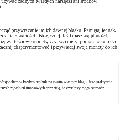
ie używać żadnych twardych narzędzi ani środków
t.
cząć przywracanie im ich dawnej blasku. Pamiętaj jednak,
za te o wartości historycznej. Jeśli masz wątpliwości,
mniej wartościowe monety, czyszczenie za pomocą octu może
zacznij eksperymentować i przywracaj swoje monety do ich
profesjonalizm w każdym artykule na swoim własnym blogu. Jego praktyczne
nych zagadnień finansowych sprawiają, że czytelnicy mogą czerpać z