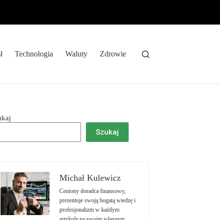
ł
Technologia
Waluty
Zdrowie
ukaj
Szukaj
Michał Kulewicz
Ceniony doradca finansowy,
prezentuje swoją bogatą wiedzę i
profesjonalizm w każdym
artykule na swoim własnym