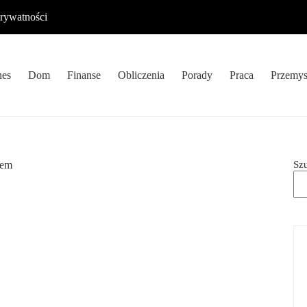
prywatności
nes
Dom
Finanse
Obliczenia
Porady
Praca
Przemys
Sz
bem