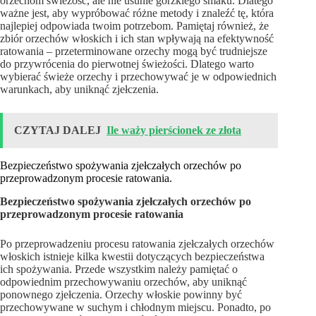
orzechom świeżość, ale nie usunie gorzkiego smaku. Dlatego
ważne jest, aby wypróbować różne metody i znaleźć tę, która
najlepiej odpowiada twoim potrzebom. Pamiętaj również, że
zbiór orzechów włoskich i ich stan wpływają na efektywność
ratowania – przeterminowane orzechy mogą być trudniejsze
do przywrócenia do pierwotnej świeżości. Dlatego warto
wybierać świeże orzechy i przechowywać je w odpowiednich
warunkach, aby uniknąć zjełczenia.
CZYTAJ DALEJ
Ile waży pierścionek ze złota
Bezpieczeństwo spożywania zjełczałych orzechów po
przeprowadzonym procesie ratowania.
Bezpieczeństwo spożywania zjełczałych orzechów po
przeprowadzonym procesie ratowania
Po przeprowadzeniu procesu ratowania zjełczałych orzechów
włoskich istnieje kilka kwestii dotyczących bezpieczeństwa
ich spożywania. Przede wszystkim należy pamiętać o
odpowiednim przechowywaniu orzechów, aby uniknąć
ponownego zjełczenia. Orzechy włoskie powinny być
przechowywane w suchym i chłodnym miejscu. Ponadto, po