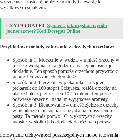
wyrzucane – zastosuj poniższe metody i ciesz się ich
wyjątkowym smakiem.
CZYTAJ DALEJ
Synevo - jak uzyskać wyniki
jednorazowe? Kod Dostępu Online
Przykładowe metody ratowania zjełczałych orzechów:
Sposób nr 1: Moczenie w wodzie – umieść orzechy w
misce z wodą na kilka godzin, a następnie osusz je
dokładnie. Ten sposób pomoże orzechom przywrócić
wilgoć i odzyskać ich chrupkość.
Sposób nr 2: Pieczenie w piekarniku – rozgrzej
piekarnik do 180 stopni Celsjusza, rozłóż orzechy na
blasze i piecz przez około 10-15 minut. Ten proces
odświeży orzechy i nada im wyjątkowe aromaty.
Sposób nr 3: Blendowanie – umieść zjełczałe orzechy
w blenderze i miksuj aż do uzyskania konsystencji
pasty. Ta metoda pozwoli Ci wykorzystać orzechy
włoskie w słoiku jako dodatek do różnych potraw.
Porównanie efektywności poszczególnych metod ratowania