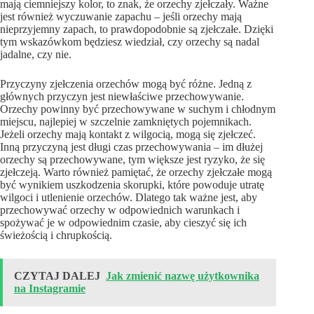
mają ciemniejszy kolor, to znak, że orzechy zjełczały. Ważne
jest również wyczuwanie zapachu – jeśli orzechy mają
nieprzyjemny zapach, to prawdopodobnie są zjełczałe. Dzięki
tym wskazówkom będziesz wiedział, czy orzechy są nadal
jadalne, czy nie.
Przyczyny zjełczenia orzechów mogą być różne. Jedną z
głównych przyczyn jest niewłaściwe przechowywanie.
Orzechy powinny być przechowywane w suchym i chłodnym
miejscu, najlepiej w szczelnie zamkniętych pojemnikach.
Jeżeli orzechy mają kontakt z wilgocią, mogą się zjełczeć.
Inną przyczyną jest długi czas przechowywania – im dłużej
orzechy są przechowywane, tym większe jest ryzyko, że się
zjełczeją. Warto również pamiętać, że orzechy zjełczałe mogą
być wynikiem uszkodzenia skorupki, które powoduje utratę
wilgoci i utlenienie orzechów. Dlatego tak ważne jest, aby
przechowywać orzechy w odpowiednich warunkach i
spożywać je w odpowiednim czasie, aby cieszyć się ich
świeżością i chrupkością.
CZYTAJ DALEJ
Jak zmienić nazwę użytkownika
na Instagramie