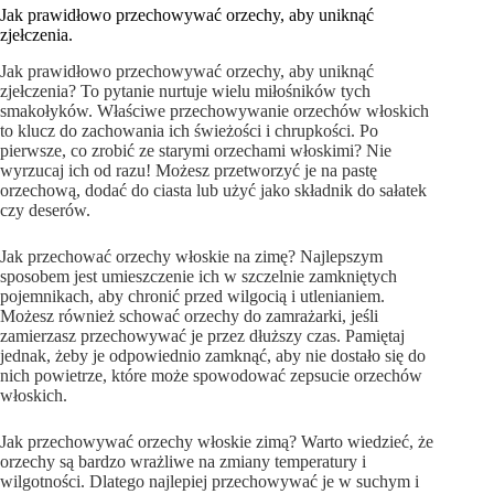
Jak prawidłowo przechowywać orzechy, aby uniknąć
zjełczenia.
Jak prawidłowo przechowywać orzechy, aby uniknąć
zjełczenia? To pytanie nurtuje wielu miłośników tych
smakołyków. Właściwe przechowywanie orzechów włoskich
to klucz do zachowania ich świeżości i chrupkości. Po
pierwsze, co zrobić ze starymi orzechami włoskimi? Nie
wyrzucaj ich od razu! Możesz przetworzyć je na pastę
orzechową, dodać do ciasta lub użyć jako składnik do sałatek
czy deserów.
Jak przechować orzechy włoskie na zimę? Najlepszym
sposobem jest umieszczenie ich w szczelnie zamkniętych
pojemnikach, aby chronić przed wilgocią i utlenianiem.
Możesz również schować orzechy do zamrażarki, jeśli
zamierzasz przechowywać je przez dłuższy czas. Pamiętaj
jednak, żeby je odpowiednio zamknąć, aby nie dostało się do
nich powietrze, które może spowodować zepsucie orzechów
włoskich.
Jak przechowywać orzechy włoskie zimą? Warto wiedzieć, że
orzechy są bardzo wrażliwe na zmiany temperatury i
wilgotności. Dlatego najlepiej przechowywać je w suchym i