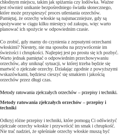
chłodnym miejscu, takim jak spiżarnia czy lodówka. Ważne
jest również unikanie bezpośredniego światła słonecznego,
które może przyspieszyć proces utleniania orzechów.
Pamiętaj, że orzechy włoskie są najsmaczniejsze, gdy są
spożywane w ciągu kilku miesięcy od zakupu, więc warto
planować ich spożycie w odpowiednim czasie.
Co zrobić, gdy mamy do czynienia z zepsutymi orzechami
włoskimi? Niestety, nie ma sposobu na przywrócenie im
świeżości i chrupkości. Najlepiej jest po prostu się ich pozbyć.
Warto jednak pamiętać o odpowiednim przechowywaniu
orzechów, aby uniknąć sytuacji, w której trzeba będzie się
martwić o zjełczałe orzechy. Działając zgodnie z powyższymi
wskazówkami, będziesz cieszyć się smakiem i jakością
orzechów przez długi czas.
Metody ratowania zjełczałych orzechów – przepisy i techniki.
Metody ratowania zjełczałych orzechów – przepisy i
techniki
Odkryj różne przepisy i techniki, które pomogą Ci odświeżyć
zjełczałe orzechy włoskie i przywrócić im smak i chrupkość.
Nie trać nadziei, że spleśniałe orzechy włoskie muszą być