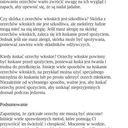
ratowaniu orzechów warto zwrócić uwagę na ich wygląd i
zapach, aby upewnić się, że są nadal jadalne.
Czy skórka z orzechów włoskich jest szkodliwa? Skórka z
orzechów włoskich nie jest szkodliwa, ale niektórzy ludzie
mogą mieć na nią alergię. Jeśli masz alergię na skórkę
orzechów włoskich, zaleca się ich łuskanie przed spożyciem.
Jednak jeśli nie masz alergii, skórka może być spożywana,
ponieważ zawiera wiele składników odżywczych.
Kiedy łuskać orzechy włoskie? Orzechy włoskie powinny
być łuskane przed spożyciem, ponieważ łuska jest twarda i
trudna do przełknięcia. Istnieje wiele sposobów na łuskanie
orzechów włoskich, na przykład można użyć specjalnego
narzędzia do łuskania lub po prostu uderzyć orzech młotkiem.
Niezależnie od wybranego sposobu, ważne jest, aby łuskać
orzechy przed spożyciem, aby uniknąć nieprzyjemnych
doznań podczas jedzenia.
Podsumowanie
Zapamiętaj, że zjełczałe orzechy nie muszą być stracone!
Istnieje wiele sprawdzonych metod, które pomogą Ci
przywrócić im świeżość i chrupkość. Moczenie w wodzie,