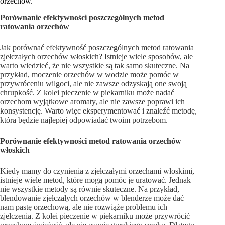
orzechów.
Porównanie efektywności poszczególnych metod
ratowania orzechów
Jak porównać efektywność poszczególnych metod ratowania
zjełczałych orzechów włoskich? Istnieje wiele sposobów, ale
warto wiedzieć, że nie wszystkie są tak samo skuteczne. Na
przykład, moczenie orzechów w wodzie może pomóc w
przywróceniu wilgoci, ale nie zawsze odzyskają one swoją
chrupkość. Z kolei pieczenie w piekarniku może nadać
orzechom wyjątkowe aromaty, ale nie zawsze poprawi ich
konsystencję. Warto więc eksperymentować i znaleźć metodę,
która będzie najlepiej odpowiadać twoim potrzebom.
Porównanie efektywności metod ratowania orzechów
włoskich
Kiedy mamy do czynienia z zjełczałymi orzechami włoskimi,
istnieje wiele metod, które mogą pomóc je uratować. Jednak
nie wszystkie metody są równie skuteczne. Na przykład,
blendowanie zjełczałych orzechów w blenderze może dać
nam pastę orzechową, ale nie rozwiąże problemu ich
zjełczenia. Z kolei pieczenie w piekarniku może przywrócić