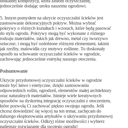
unikalnej kompozycji, która zasłoni oczyszczalnię,
jednocześnie dodając uroku naszemu ogrodowi.
5. Innym pomysłem na ukrycie oczyszczalni ścieków jest
zastosowanie dekoracyjnych pokryw. Można wybrać
pokrywy o różnych kształtach i wzorach, które będą pasować
do stylu ogrodu. Pokrywy mogą być wykonane z różnego
rodzaju materiałów, takich jak drewno, metal czy tworzywo
sztuczne, i mogą być ozdobione różnymi elementami, takimi
jak rzeźby, malowidła czy motywy roślinne. To doskonały
sposób na schowanie oczyszczalni ścieków w ogrodzie,
zachowując jednocześnie estetykę naszego otoczenia.
Podsumowanie
Ukrycie przydomowej oczyszczalni ścieków w ogrodzie
może być łatwe i estetyczne, dzięki zastosowaniu
odpowiednich roślin, ogrodzeń, elementów małej architektury
oraz naturalnych materiałów. Istnieje wiele kreatywnych
sposobów na dyskretną integrację oczyszczalni z otoczeniem,
które pozwolą Ci zachować piękno swojego ogrodu. Jeśli
chcesz dowiedzieć się więcej na ten temat, zachęcam do
dalszego eksplorowania artykułów o ukrywaniu przydomowej
oczyszczalni ścieków. Odkryj różne możliwości i wybierz
najlepsze rozwiązanie dla swojego ogrodu!