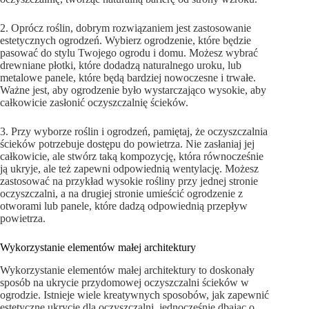
2. Oprócz roślin, dobrym rozwiązaniem jest zastosowanie
estetycznych ogrodzeń. Wybierz ogrodzenie, które będzie
pasować do stylu Twojego ogrodu i domu. Możesz wybrać
drewniane płotki, które dodadzą naturalnego uroku, lub
metalowe panele, które będą bardziej nowoczesne i trwałe.
Ważne jest, aby ogrodzenie było wystarczająco wysokie, aby
całkowicie zasłonić oczyszczalnię ścieków.
3. Przy wyborze roślin i ogrodzeń, pamiętaj, że oczyszczalnia
ścieków potrzebuje dostępu do powietrza. Nie zasłaniaj jej
całkowicie, ale stwórz taką kompozycję, która równocześnie
ją ukryje, ale też zapewni odpowiednią wentylację. Możesz
zastosować na przykład wysokie rośliny przy jednej stronie
oczyszczalni, a na drugiej stronie umieścić ogrodzenie z
otworami lub panele, które dadzą odpowiednią przepływ
powietrza.
Wykorzystanie elementów małej architektury
Wykorzystanie elementów małej architektury to doskonały
sposób na ukrycie przydomowej oczyszczalni ścieków w
ogrodzie. Istnieje wiele kreatywnych sposobów, jak zapewnić
estetyczne ukrycie dla oczyszczalni, jednocześnie dbając o