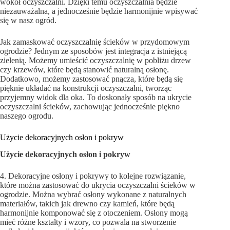
wokół oczyszczalni. Dzięki temu oczyszczalnia będzie
niezauważalna, a jednocześnie będzie harmonijnie wpisywać
się w nasz ogród.
Jak zamaskować oczyszczalnię ścieków w przydomowym
ogrodzie? Jednym ze sposobów jest integracja z istniejącą
zielenią. Możemy umieścić oczyszczalnię w pobliżu drzew
czy krzewów, które będą stanowić naturalną osłonę.
Dodatkowo, możemy zastosować pnącza, które będą się
pięknie układać na konstrukcji oczyszczalni, tworząc
przyjemny widok dla oka. To doskonały sposób na ukrycie
oczyszczalni ścieków, zachowując jednocześnie piękno
naszego ogrodu.
Użycie dekoracyjnych osłon i pokryw
Użycie dekoracyjnych osłon i pokryw
4. Dekoracyjne osłony i pokrywy to kolejne rozwiązanie,
które można zastosować do ukrycia oczyszczalni ścieków w
ogrodzie. Można wybrać osłony wykonane z naturalnych
materiałów, takich jak drewno czy kamień, które będą
harmonijnie komponować się z otoczeniem. Osłony mogą
mieć różne kształty i wzory, co pozwala na stworzenie