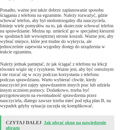
Ponadto, ważne jest także dobrze zaplanowanie sposobu
ściągania z telefonu na egzaminie. Należy rozważyć, gdzie
schować telefon, aby był niedostrzegalny dla nauczyciela.
Istnieje wiele pomysłów na to, jak skutecznie schować telefon
na sprawdzianie. Można np. umieścić go w specjalnej kieszeni
w spodniach lub wewnętrznej stronie koszuli. Ważne jest, aby
wybrać miejsce, które jest trudne do wykrycia, ale
jednocześnie zapewnia wygodny dostęp do urządzenia w
trakcie egzaminu.
Należy jednak pamiętać, że jak ściągać z telefonu na lekcji
również wiąże się z ryzykiem. Ważne jest, aby być ostrożnym
i nie rzucać się w oczy podczas korzystania z telefonu
podczas sprawdzianu. Warto wybierać chwile, kiedy
nauczyciel jest zajęty sprawdzaniem innych prac lub udziela
innym uczniom pomocy. Dodatkowo, trzeba być
przygotowanym na ewentualność sprawdzenia przez
nauczyciela, dlatego zawsze trzeba mieć pod ręką plan B, na
wypadek gdyby sytuacja zaczęła się komplikować.
CZYTAJ DALEJ
Jak ubrać okno na nawiedzenie
obrazu