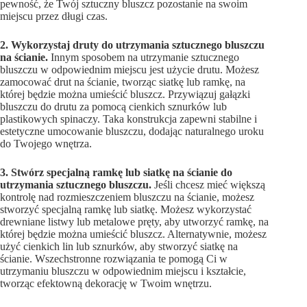
pewność, że Twój sztuczny bluszcz pozostanie na swoim
miejscu przez długi czas.
2. Wykorzystaj druty do utrzymania sztucznego bluszczu
na ścianie.
Innym sposobem na utrzymanie sztucznego
bluszczu w odpowiednim miejscu jest użycie drutu. Możesz
zamocować drut na ścianie, tworząc siatkę lub ramkę, na
której będzie można umieścić bluszcz. Przywiązuj gałązki
bluszczu do drutu za pomocą cienkich sznurków lub
plastikowych spinaczy. Taka konstrukcja zapewni stabilne i
estetyczne umocowanie bluszczu, dodając naturalnego uroku
do Twojego wnętrza.
3. Stwórz specjalną ramkę lub siatkę na ścianie do
utrzymania sztucznego bluszczu.
Jeśli chcesz mieć większą
kontrolę nad rozmieszczeniem bluszczu na ścianie, możesz
stworzyć specjalną ramkę lub siatkę. Możesz wykorzystać
drewniane listwy lub metalowe pręty, aby utworzyć ramkę, na
której będzie można umieścić bluszcz. Alternatywnie, możesz
użyć cienkich lin lub sznurków, aby stworzyć siatkę na
ścianie. Wszechstronne rozwiązania te pomogą Ci w
utrzymaniu bluszczu w odpowiednim miejscu i kształcie,
tworząc efektowną dekorację w Twoim wnętrzu.