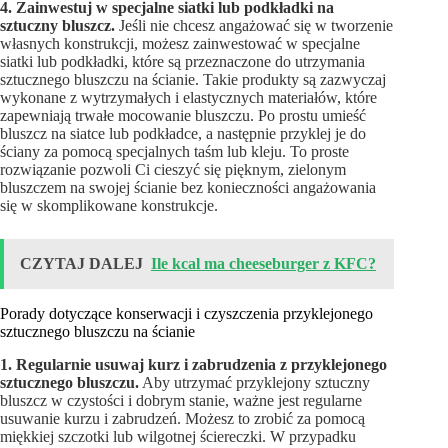
4. Zainwestuj w specjalne siatki lub podkładki na
sztuczny bluszcz.
Jeśli nie chcesz angażować się w tworzenie
własnych konstrukcji, możesz zainwestować w specjalne
siatki lub podkładki, które są przeznaczone do utrzymania
sztucznego bluszczu na ścianie. Takie produkty są zazwyczaj
wykonane z wytrzymałych i elastycznych materiałów, które
zapewniają trwałe mocowanie bluszczu. Po prostu umieść
bluszcz na siatce lub podkładce, a następnie przyklej je do
ściany za pomocą specjalnych taśm lub kleju. To proste
rozwiązanie pozwoli Ci cieszyć się pięknym, zielonym
bluszczem na swojej ścianie bez konieczności angażowania
się w skomplikowane konstrukcje.
CZYTAJ DALEJ
Ile kcal ma cheeseburger z KFC?
Porady dotyczące konserwacji i czyszczenia przyklejonego
sztucznego bluszczu na ścianie
1. Regularnie usuwaj kurz i zabrudzenia z przyklejonego
sztucznego bluszczu.
Aby utrzymać przyklejony sztuczny
bluszcz w czystości i dobrym stanie, ważne jest regularne
usuwanie kurzu i zabrudzeń. Możesz to zrobić za pomocą
miękkiej szczotki lub wilgotnej ściereczki. W przypadku