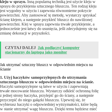
kleju w sprayu.
Inną popularną techniką jest użycie kleju w
sprayu do przyklejenia sztucznego bluszczu. Ten rodzaj kleju
jest wygodny w użyciu i zapewnia równomierne pokrycie
powierzchni. Aby zastosować tę metodę, wystarczy spryskać
ścianę klejem, a następnie przykleić bluszcz do nawilżonej
powierzchni. Klej w sprayu zapewnia trwałe przyklejenie, a
jednocześnie jest łatwy do usunięcia, jeśli zdecydujemy się na
zmianę dekoracji w przyszłości.
CZYTAJ DALEJ
Jak podłączyć komputer
stacjonarny do laptopa jako monitor
Jak utrzymać sztuczny bluszcz w odpowiednim miejscu na
ścianie
1. Użyj haczyków samoprzylepnych do utrzymania
sztucznego bluszczu w odpowiednim miejscu na ścianie.
Haczyki samoprzylepne są łatwe w użyciu i zapewniają
trwałe mocowanie bluszczu. Wystarczy odkleić ochronną folię
z jednej strony haczyka, przylepić go do ściany, a następnie
przyczepić do niego gałązki bluszczu. Upewnij się, że
wybierasz haczyki o odpowiedniej wytrzymałości, które będą
w stanie utrzymać wagę bluszczu. Dzięki temu będziesz mieć