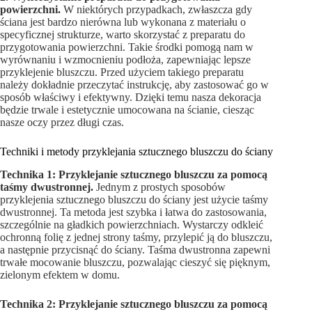
powierzchni.
W niektórych przypadkach, zwłaszcza gdy
ściana jest bardzo nierówna lub wykonana z materiału o
specyficznej strukturze, warto skorzystać z preparatu do
przygotowania powierzchni. Takie środki pomogą nam w
wyrównaniu i wzmocnieniu podłoża, zapewniając lepsze
przyklejenie bluszczu. Przed użyciem takiego preparatu
należy dokładnie przeczytać instrukcję, aby zastosować go w
sposób właściwy i efektywny. Dzięki temu nasza dekoracja
będzie trwale i estetycznie umocowana na ścianie, ciesząc
nasze oczy przez długi czas.
Techniki i metody przyklejania sztucznego bluszczu do ściany
Technika 1: Przyklejanie sztucznego bluszczu za pomocą
taśmy dwustronnej.
Jednym z prostych sposobów
przyklejenia sztucznego bluszczu do ściany jest użycie taśmy
dwustronnej. Ta metoda jest szybka i łatwa do zastosowania,
szczególnie na gładkich powierzchniach. Wystarczy odkleić
ochronną folię z jednej strony taśmy, przylepić ją do bluszczu,
a następnie przycisnąć do ściany. Taśma dwustronna zapewni
trwałe mocowanie bluszczu, pozwalając cieszyć się pięknym,
zielonym efektem w domu.
Technika 2: Przyklejanie sztucznego bluszczu za pomocą