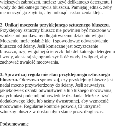
większych zabrudzeń, możesz użyć delikatnego detergentu i
wody do delikatnego mycia bluszczu. Pamiętaj jednak, żeby
nie moczyć go zbytnio, aby uniknąć uszkodzenia kleju.
2. Unikaj moczenia przyklejonego sztucznego bluszczu.
Przyklejony sztuczny bluszcz nie powinien być moczone w
wodzie ani poddawany długotrwałemu działaniu wilgoci.
Moczenie może osłabić klej i spowodować odwarstwienie
bluszczu od ściany. Jeśli konieczne jest oczyszczenie
bluszczu, użyj wilgotnej ściereczki lub delikatnego detergentu
i wody, ale staraj się ograniczyć ilość wody i wilgoci, aby
zachować trwałość mocowania.
3. Sprawdzaj regularnie stan przyklejonego sztucznego
bluszczu.
Okresowo sprawdzaj, czy przyklejony bluszcz jest
nadal mocno przytwierdzony do ściany. Jeśli zauważysz
jakiekolwiek oznaki odwarstwienia lub luźnego mocowania,
natychmiast podejmij odpowiednie działania. Możesz użyć
dodatkowego kleju lub taśmy dwustronnej, aby wzmocnić
mocowanie. Regularne kontrole pozwolą Ci utrzymać
sztuczny bluszcz w doskonałym stanie przez długi czas.
Podsumowanie