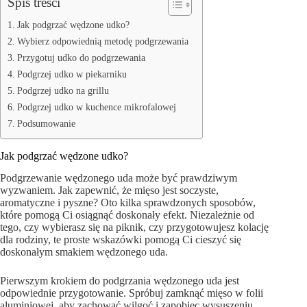
Spis treści
Jak podgrzać wędzone udko?
Wybierz odpowiednią metodę podgrzewania
Przygotuj udko do podgrzewania
Podgrzej udko w piekarniku
Podgrzej udko na grillu
Podgrzej udko w kuchence mikrofalowej
Podsumowanie
Jak podgrzać wędzone udko?
Podgrzewanie wędzonego uda może być prawdziwym
wyzwaniem. Jak zapewnić, że mięso jest soczyste,
aromatyczne i pyszne? Oto kilka sprawdzonych sposobów,
które pomogą Ci osiągnąć doskonały efekt. Niezależnie od
tego, czy wybierasz się na piknik, czy przygotowujesz kolację
dla rodziny, te proste wskazówki pomogą Ci cieszyć się
doskonałym smakiem wędzonego uda.
Pierwszym krokiem do podgrzania wędzonego uda jest
odpowiednie przygotowanie. Spróbuj zamknąć mięso w folii
aluminiowej, aby zachować wilgoć i zapobiec wysuszeniu.