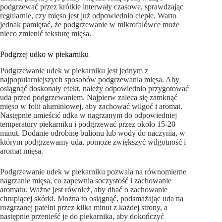
podgrzewać przez krótkie interwały czasowe, sprawdzając
regularnie, czy mięso jest już odpowiednio ciepłe. Warto
jednak pamiętać, że podgrzewanie w mikrofalówce może
nieco zmienić teksturę mięsa.
Podgrzej udko w piekarniku
Podgrzewanie udek w piekarniku jest jednym z
najpopularniejszych sposobów podgrzewania mięsa. Aby
osiągnąć doskonały efekt, należy odpowiednio przygotować
uda przed podgrzewaniem. Najpierw zaleca się zamknąć
mięso w folii aluminiowej, aby zachować wilgoć i aromat.
Następnie umieścić udka w nagrzanym do odpowiedniej
temperatury piekarniku i podgrzewać przez około 15-20
minut. Dodanie odrobinę bulionu lub wody do naczynia, w
którym podgrzewamy uda, pomoże zwiększyć wilgotność i
aromat mięsa.
Podgrzewanie udek w piekarniku pozwala na równomierne
nagrzanie mięsa, co zapewnia soczystość i zachowanie
aromatu. Ważne jest również, aby dbać o zachowanie
chrupiącej skórki. Można to osiągnąć, podsmażając uda na
rozgrzanej patelni przez kilka minut z każdej strony, a
następnie przenieść je do piekarnika, aby dokończyć