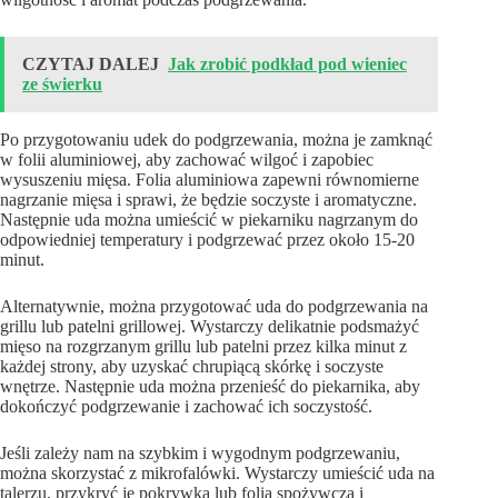
CZYTAJ DALEJ
Jak zrobić podkład pod wieniec
ze świerku
Po przygotowaniu udek do podgrzewania, można je zamknąć
w folii aluminiowej, aby zachować wilgoć i zapobiec
wysuszeniu mięsa. Folia aluminiowa zapewni równomierne
nagrzanie mięsa i sprawi, że będzie soczyste i aromatyczne.
Następnie uda można umieścić w piekarniku nagrzanym do
odpowiedniej temperatury i podgrzewać przez około 15-20
minut.
Alternatywnie, można przygotować uda do podgrzewania na
grillu lub patelni grillowej. Wystarczy delikatnie podsmażyć
mięso na rozgrzanym grillu lub patelni przez kilka minut z
każdej strony, aby uzyskać chrupiącą skórkę i soczyste
wnętrze. Następnie uda można przenieść do piekarnika, aby
dokończyć podgrzewanie i zachować ich soczystość.
Jeśli zależy nam na szybkim i wygodnym podgrzewaniu,
można skorzystać z mikrofalówki. Wystarczy umieścić uda na
talerzu, przykryć je pokrywką lub folią spożywczą i