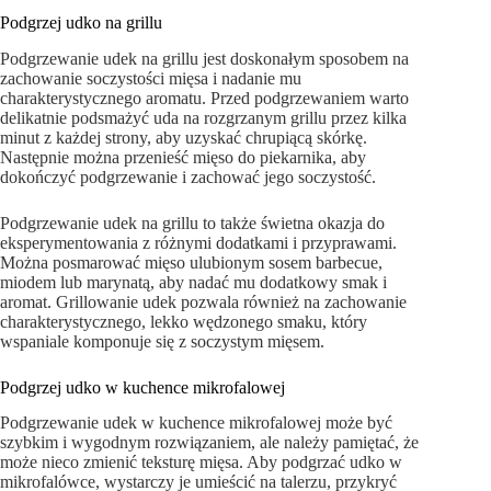
Podgrzej udko na grillu
Podgrzewanie udek na grillu jest doskonałym sposobem na
zachowanie soczystości mięsa i nadanie mu
charakterystycznego aromatu. Przed podgrzewaniem warto
delikatnie podsmażyć uda na rozgrzanym grillu przez kilka
minut z każdej strony, aby uzyskać chrupiącą skórkę.
Następnie można przenieść mięso do piekarnika, aby
dokończyć podgrzewanie i zachować jego soczystość.
Podgrzewanie udek na grillu to także świetna okazja do
eksperymentowania z różnymi dodatkami i przyprawami.
Można posmarować mięso ulubionym sosem barbecue,
miodem lub marynatą, aby nadać mu dodatkowy smak i
aromat. Grillowanie udek pozwala również na zachowanie
charakterystycznego, lekko wędzonego smaku, który
wspaniale komponuje się z soczystym mięsem.
Podgrzej udko w kuchence mikrofalowej
Podgrzewanie udek w kuchence mikrofalowej może być
szybkim i wygodnym rozwiązaniem, ale należy pamiętać, że
może nieco zmienić teksturę mięsa. Aby podgrzać udko w
mikrofalówce, wystarczy je umieścić na talerzu, przykryć