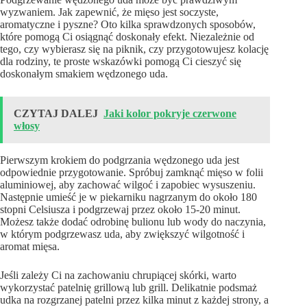
wyzwaniem. Jak zapewnić, że mięso jest soczyste,
aromatyczne i pyszne? Oto kilka sprawdzonych sposobów,
które pomogą Ci osiągnąć doskonały efekt. Niezależnie od
tego, czy wybierasz się na piknik, czy przygotowujesz kolację
dla rodziny, te proste wskazówki pomogą Ci cieszyć się
doskonałym smakiem wędzonego uda.
CZYTAJ DALEJ
Jaki kolor pokryje czerwone
włosy
Pierwszym krokiem do podgrzania wędzonego uda jest
odpowiednie przygotowanie. Spróbuj zamknąć mięso w folii
aluminiowej, aby zachować wilgoć i zapobiec wysuszeniu.
Następnie umieść je w piekarniku nagrzanym do około 180
stopni Celsiusza i podgrzewaj przez około 15-20 minut.
Możesz także dodać odrobinę bulionu lub wody do naczynia,
w którym podgrzewasz uda, aby zwiększyć wilgotność i
aromat mięsa.
Jeśli zależy Ci na zachowaniu chrupiącej skórki, warto
wykorzystać patelnię grillową lub grill. Delikatnie podsmaż
udka na rozgrzanej patelni przez kilka minut z każdej strony, a