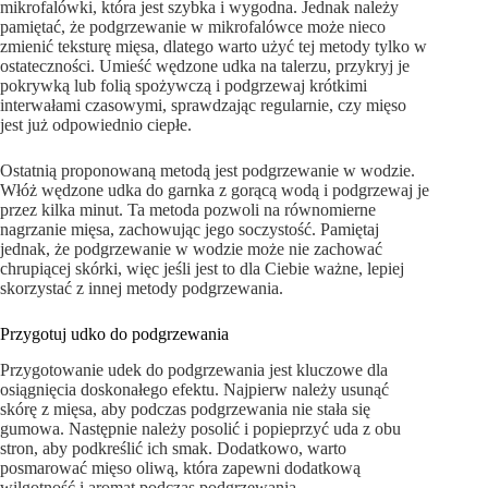
mikrofalówki, która jest szybka i wygodna. Jednak należy
pamiętać, że podgrzewanie w mikrofalówce może nieco
zmienić teksturę mięsa, dlatego warto użyć tej metody tylko w
ostateczności. Umieść wędzone udka na talerzu, przykryj je
pokrywką lub folią spożywczą i podgrzewaj krótkimi
interwałami czasowymi, sprawdzając regularnie, czy mięso
jest już odpowiednio ciepłe.
Ostatnią proponowaną metodą jest podgrzewanie w wodzie.
Włóż wędzone udka do garnka z gorącą wodą i podgrzewaj je
przez kilka minut. Ta metoda pozwoli na równomierne
nagrzanie mięsa, zachowując jego soczystość. Pamiętaj
jednak, że podgrzewanie w wodzie może nie zachować
chrupiącej skórki, więc jeśli jest to dla Ciebie ważne, lepiej
skorzystać z innej metody podgrzewania.
Przygotuj udko do podgrzewania
Przygotowanie udek do podgrzewania jest kluczowe dla
osiągnięcia doskonałego efektu. Najpierw należy usunąć
skórę z mięsa, aby podczas podgrzewania nie stała się
gumowa. Następnie należy posolić i popieprzyć uda z obu
stron, aby podkreślić ich smak. Dodatkowo, warto
posmarować mięso oliwą, która zapewni dodatkową
wilgotność i aromat podczas podgrzewania.