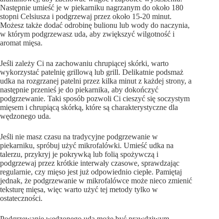
Następnie umieść je w piekarniku nagrzanym do około 180
stopni Celsiusza i podgrzewaj przez około 15-20 minut.
Możesz także dodać odrobinę bulionu lub wody do naczynia,
w którym podgrzewasz uda, aby zwiększyć wilgotność i
aromat mięsa.
Jeśli zależy Ci na zachowaniu chrupiącej skórki, warto
wykorzystać patelnię grillową lub grill. Delikatnie podsmaż
udka na rozgrzanej patelni przez kilka minut z każdej strony, a
następnie przenieś je do piekarnika, aby dokończyć
podgrzewanie. Taki sposób pozwoli Ci cieszyć się soczystym
mięsem i chrupiącą skórką, które są charakterystyczne dla
wędzonego uda.
Jeśli nie masz czasu na tradycyjne podgrzewanie w
piekarniku, spróbuj użyć mikrofalówki. Umieść udka na
talerzu, przykryj je pokrywką lub folią spożywczą i
podgrzewaj przez krótkie interwały czasowe, sprawdzając
regularnie, czy mięso jest już odpowiednio ciepłe. Pamiętaj
jednak, że podgrzewanie w mikrofalówce może nieco zmienić
teksturę mięsa, więc warto użyć tej metody tylko w
ostateczności.
Podgrzewanie wędzonego uda może być prawdziwym