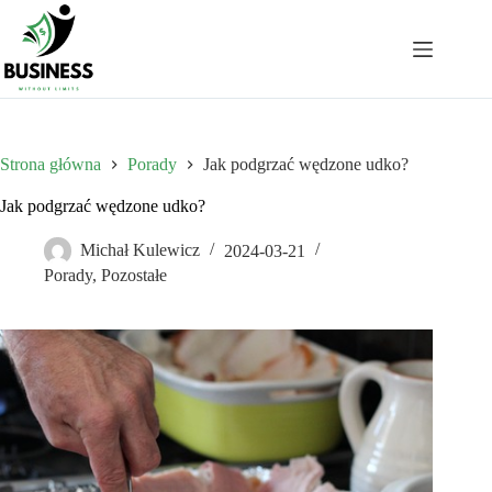
Przejdź
do
treści
Strona główna
Porady
Jak podgrzać wędzone udko?
Jak podgrzać wędzone udko?
Michał Kulewicz
2024-03-21
Porady
,
Pozostałe