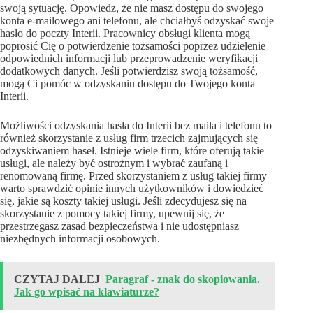
swoją sytuację. Opowiedz, że nie masz dostępu do swojego
konta e-mailowego ani telefonu, ale chciałbyś odzyskać swoje
hasło do poczty Interii. Pracownicy obsługi klienta mogą
poprosić Cię o potwierdzenie tożsamości poprzez udzielenie
odpowiednich informacji lub przeprowadzenie weryfikacji
dodatkowych danych. Jeśli potwierdzisz swoją tożsamość,
mogą Ci pomóc w odzyskaniu dostępu do Twojego konta
Interii.
Możliwości odzyskania hasła do Interii bez maila i telefonu to
również skorzystanie z usług firm trzecich zajmujących się
odzyskiwaniem haseł. Istnieje wiele firm, które oferują takie
usługi, ale należy być ostrożnym i wybrać zaufaną i
renomowaną firmę. Przed skorzystaniem z usług takiej firmy
warto sprawdzić opinie innych użytkowników i dowiedzieć
się, jakie są koszty takiej usługi. Jeśli zdecydujesz się na
skorzystanie z pomocy takiej firmy, upewnij się, że
przestrzegasz zasad bezpieczeństwa i nie udostępniasz
niezbędnych informacji osobowych.
CZYTAJ DALEJ
Paragraf - znak do skopiowania.
Jak go wpisać na klawiaturze?