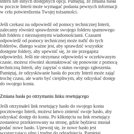
Interii lub innych dostępnych opcji. Pamiętaj, że zmiana hasła
w poczcie Interii może wymagać podania pewnych informacji
w celu potwierdzenia Twojej tożsamości.
Jeśli czekasz na odpowiedź od pomocy technicznej Interii,
zalecamy również sprawdzenie swojego folderu spamowego
lub folderu z nieznajomymi wiadomościami. Czasami
odpowiedź od pomocy technicznej może trafić do tych
folderów, dlatego ważne jest, aby sprawdzić wszystkie
dostępne foldery, aby upewnić się, że nie przegapisz
odpowiedzi. Jeśli nie otrzymasz odpowiedzi w oczekiwanym
czasie, możesz również skontaktować się ponownie z pomocą
techniczną Interii, aby zapytać o status swojego zgłoszenia.
Pamiętaj, że odzyskiwanie hasła do poczty Interii może zająć
trochę czasu, ale warto być cierpliwym, aby odzyskać dostęp
do swojego konta.
Zmiana hasła po otrzymaniu linku resetującego
Jeśli otrzymałeś link resetujący hasło do swojego konta
pocztowego Interii, możesz łatwo zmienić swoje hasło, aby
odzyskać dostęp do konta. Po kliknięciu na link resetujący
zostaniesz przekierowany na stronę, gdzie będziesz musiał
podać nowe hasło. Upewnij się, że nowe hasło jest
wystarczająco silne i trudne do odgadnięcia. Pamiętaj