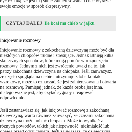
być oznaką, że jest nią silnie zainteresowana i chce wyrazić
swoje emocje w sposób ekspresywny.
CZYTAJ DALEJ
Ile kcal ma chleb w jajku
Inicjowanie rozmowy
Inicjowanie rozmowy z zakochaną dziewczyną może być dla
niektórych chłopców trudne i stresujące. Jednak istnieją kilka
skutecznych sposobów, które mogą pomóc w rozpoczęciu
rozmowy. Jednym z nich jest zwrócenie uwagi na to, jak
patrzy zakochana dziewczyna na chłopaka. Jeśli zauważysz,
że często spogląda na ciebie i utrzymuje z tobą kontakt
wzrokowy, może to oznaczać, że jest zainteresowana i otwarta
na rozmowę. Pamiętaj jednak, że każda osoba jest inna,
dlatego ważne jest, aby czytać sygnały i reagować
odpowiednio.
Jeśli zastanawiasz się, jak inicjować rozmowę z zakochaną
dziewczyną, warto również zauważyć, że czasami zakochana
dziewczyna może unikać chłopaka. Może to wynikać z
różnych powodów, takich jak niepewność, nieśmiałość lub
obawa przed odrzuceniem. Jeśli zauważasz, że dziewczyna