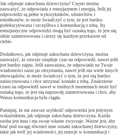
Jak odpisuje zakochana dziewczyna? Często można
zauważyć, że odpowiada z entuzjazmem i energią. Jeśli jej
odpowiedzi są pełne wykrzykników, uśmiechów i
emotikonów, to może świadczyć o tym, że jest bardzo
podekscytowana i szczęśliwa z komunikacją z tobą. Jej
entuzjastyczne odpowiedzi mogą być oznaką tego, że jest nią
silnie zainteresowana i cieszy się każdym przekazem od
ciebie.
Dodatkowo, jak odpisuje zakochana dziewczyna, można
zauważyć, że zawsze znajduje czas na odpowiedź, nawet jeśli
jest bardzo zajęta. Jeśli zauważasz, że odpowiada na Twoje
wiadomości zaraz po otrzymaniu, nawet jeśli ma wiele innych
obowiązków, to może świadczyć o tym, że jest nią bardzo
zafascynowana i chce utrzymać kontakt z tobą. Znalezienie
czasu na odpowiedź nawet w trudnych momentach może być
oznaką tego, że jest nią naprawdę zainteresowana i chce, aby
Wasza komunikacja była ciągła.
Pamiętaj, że nie zawsze szybkość odpowiedzi jest jedynym
wskaźnikiem, jak odpisuje zakochana dziewczyna. Każda
osoba jest inna i ma swoje własne zwyczaje. Ważne jest, aby
brać pod uwagę również inne oznaki zakochanej dziewczyny,
takie jak treść jej wiadomości, jej emocje w komunikacji i