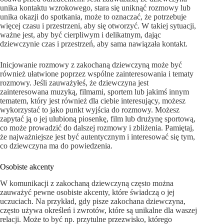
unika kontaktu wzrokowego, stara się uniknąć rozmowy lub
unika okazji do spotkania, może to oznaczać, że potrzebuje
więcej czasu i przestrzeni, aby się otworzyć. W takiej sytuacji,
ważne jest, aby być cierpliwym i delikatnym, dając
dziewczynie czas i przestrzeń, aby sama nawiązała kontakt.
Inicjowanie rozmowy z zakochaną dziewczyną może być
również ułatwione poprzez wspólne zainteresowania i tematy
rozmowy. Jeśli zauważyłeś, że dziewczyna jest
zainteresowana muzyką, filmami, sportem lub jakimś innym
tematem, który jest również dla ciebie interesujący, możesz
wykorzystać to jako punkt wyjścia do rozmowy. Możesz
zapytać ją o jej ulubioną piosenkę, film lub drużynę sportową,
co może prowadzić do dalszej rozmowy i zbliżenia. Pamiętaj,
że najważniejsze jest być autentycznym i interesować się tym,
co dziewczyna ma do powiedzenia.
Osobiste akcenty
W komunikacji z zakochaną dziewczyną często można
zauważyć pewne osobiste akcenty, które świadczą o jej
uczuciach. Na przykład, gdy pisze zakochana dziewczyna,
często używa określeń i zwrotów, które są unikalne dla waszej
relacji. Może to być np. przytulne przezwisko, którego