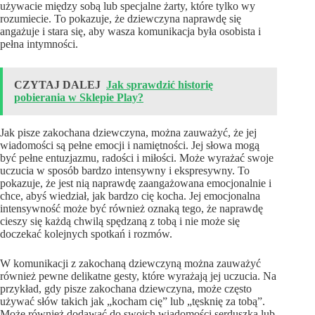
używacie między sobą lub specjalne żarty, które tylko wy
rozumiecie. To pokazuje, że dziewczyna naprawdę się
angażuje i stara się, aby wasza komunikacja była osobista i
pełna intymności.
CZYTAJ DALEJ
Jak sprawdzić historię
pobierania w Sklepie Play?
Jak pisze zakochana dziewczyna, można zauważyć, że jej
wiadomości są pełne emocji i namiętności. Jej słowa mogą
być pełne entuzjazmu, radości i miłości. Może wyrażać swoje
uczucia w sposób bardzo intensywny i ekspresywny. To
pokazuje, że jest nią naprawdę zaangażowana emocjonalnie i
chce, abyś wiedział, jak bardzo cię kocha. Jej emocjonalna
intensywność może być również oznaką tego, że naprawdę
cieszy się każdą chwilą spędzaną z tobą i nie może się
doczekać kolejnych spotkań i rozmów.
W komunikacji z zakochaną dziewczyną można zauważyć
również pewne delikatne gesty, które wyrażają jej uczucia. Na
przykład, gdy pisze zakochana dziewczyna, może często
używać słów takich jak „kocham cię” lub „tęsknię za tobą”.
Może również dodawać do swoich wiadomości serduszka lub