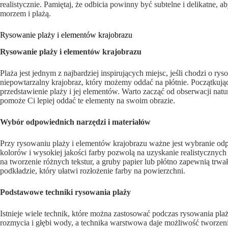
realistycznie. Pamiętaj, że odbicia powinny być subtelne i delikatne
morzem i plażą.
Rysowanie plaży i elementów krajobrazu
Rysowanie plaży i elementów krajobrazu
Plaża jest jednym z najbardziej inspirujących miejsc, jeśli chodzi o ry
niepowtarzalny krajobraz, który możemy oddać na płótnie. Początkujący 
przedstawienie plaży i jej elementów. Warto zacząć od obserwacji natur
pomoże Ci lepiej oddać te elementy na swoim obrazie.
Wybór odpowiednich narzędzi i materiałów
Przy rysowaniu plaży i elementów krajobrazu ważne jest wybranie odp
kolorów i wysokiej jakości farby pozwolą na uzyskanie realistycznych
na tworzenie różnych tekstur, a gruby papier lub płótno zapewnią tr
podkładzie, który ułatwi rozłożenie farby na powierzchni.
Podstawowe techniki rysowania plaży
Istnieje wiele technik, które można zastosować podczas rysowania pl
rozmycia i głębi wody, a technika warstwowa daje możliwość tworzeni