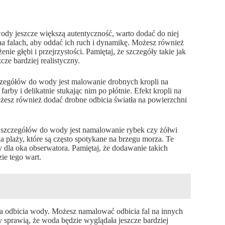
y jeszcze większą autentyczność, warto dodać do niej
na falach, aby oddać ich ruch i dynamikę. Możesz również
ie głębi i przejrzystości. Pamiętaj, że szczegóły takie jak
cze bardziej realistyczny.
egółów do wody jest malowanie drobnych kropli na
farby i delikatnie stukając nim po płótnie. Efekt kropli na
ożesz również dodać drobne odbicia światła na powierzchni
szczegółów do wody jest namalowanie rybek czy żółwi
 plaży, które są często spotykane na brzegu morza. Te
cy dla oka obserwatora. Pamiętaj, że dodawanie takich
ie tego wart.
 odbicia wody. Możesz namalować odbicia fal na innych
y sprawią, że woda będzie wyglądała jeszcze bardziej