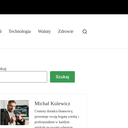
ł
Technologia
Waluty
Zdrowie
ukaj
Szukaj
Michał Kulewicz
Ceniony doradca finansowy,
prezentuje swoją bogatą wiedzę i
profesjonalizm w każdym
artykule na swoim własnym