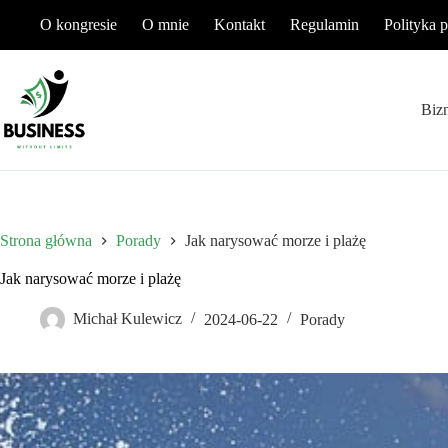
Przejdź
O kongresie
O mnie
Kontakt
Regulamin
Polityka 
do
treści
Biz
Strona główna
Porady
Jak narysować morze i plażę
Jak narysować morze i plażę
Michał Kulewicz
2024-06-22
Porady