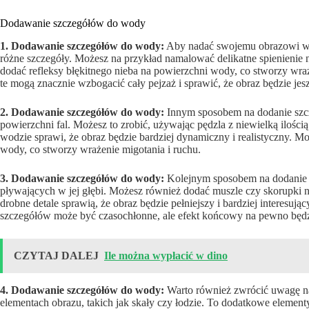
Dodawanie szczegółów do wody
1. Dodawanie szczegółów do wody:
Aby nadać swojemu obrazowi wod
różne szczegóły. Możesz na przykład namalować delikatne spienienie 
dodać refleksy błękitnego nieba na powierzchni wody, co stworzy wrażen
te mogą znacznie wzbogacić cały pejzaż i sprawić, że obraz będzie jesz
2. Dodawanie szczegółów do wody:
Innym sposobem na dodanie szcz
powierzchni fal. Możesz to zrobić, używając pędzla z niewielką ilością 
wodzie sprawi, że obraz będzie bardziej dynamiczny i realistyczny. M
wody, co stworzy wrażenie migotania i ruchu.
3. Dodawanie szczegółów do wody:
Kolejnym sposobem na dodanie 
pływających w jej głębi. Możesz również dodać muszle czy skorupki na
drobne detale sprawią, że obraz będzie pełniejszy i bardziej interesują
szczegółów może być czasochłonne, ale efekt końcowy na pewno będz
CZYTAJ DALEJ
Ile można wypłacić w dino
4. Dodawanie szczegółów do wody:
Warto również zwrócić uwagę na
elementach obrazu, takich jak skały czy łodzie. To dodatkowe element