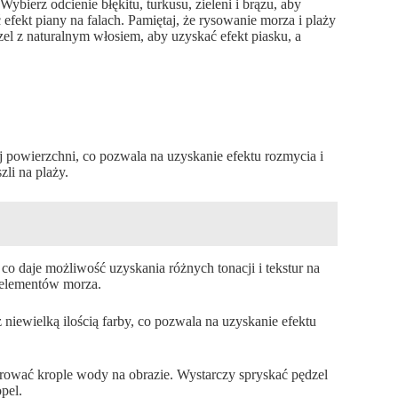
bierz odcienie błękitu, turkusu, zieleni i brązu, aby
 efekt piany na falach. Pamiętaj, że rysowanie morza i plaży
el z naturalnym włosiem, aby uzyskać efekt piasku, a
 powierzchni, co pozwala na uzyskanie efektu rozmycia i
zli na plaży.
o daje możliwość uzyskania różnych tonacji i tekstur na
h elementów morza.
niewielką ilością farby, co pozwala na uzyskanie efektu
orować krople wody na obrazie. Wystarczy spryskać pędzel
pel.