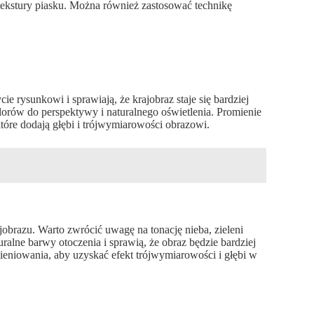
 tekstury piasku. Można również zastosować technikę
e rysunkowi i sprawiają, że krajobraz staje się bardziej
lorów do perspektywy i naturalnego oświetlenia. Promienie
óre dodają głębi i trójwymiarowości obrazowi.
brazu. Warto zwrócić uwagę na tonację nieba, zieleni
alne barwy otoczenia i sprawią, że obraz będzie bardziej
cieniowania, aby uzyskać efekt trójwymiarowości i głębi w