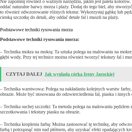
Nie zapomnij również o ważnym narzędziu, jakim jest paleta kolorów. Wy
oddać naturalne barwy morza i plaży. Dodaj do tego biel, aby stworzyć
to również odwzorowanie różnych tekstur. Wykorzystaj gąbkę lub pędz
cienką szczotkę do detali, aby oddać detale fal i muszli na plaży.
Podstawowe techniki rysowania morza
Podstawowe techniki rysowania morza:
– Technika mokra na mokrą: Ta sztuka polega na malowaniu na mokrej
głębi wody. Przy tej technice można również tworzyć tekstury fal i mus
CZYTAJ DALEJ
Jak wygląda córka Ireny Jarockiej
– Technika warstwowa: Polega na nakładaniu kolejnych warstw farby, c
obrazie. Może być stosowana do odzwierciedlenia fal, piasku i innyc
– Technika suchej szczotki: Ta metoda polega na malowaniu pędzlem z 
szczotkowania i tekstury piasku na obrazie.
– Technika kroplenia farbą: Można zastosować tę technikę, aby odwz
farbą i potrząsnąć nim nad płótnem, aby uzyskać efekt opadających kro