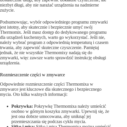
niezbyt długi, aby nie narażać urządzenia na nadmierne
zużycie.
Podsumowując, wybór odpowiedniego programu zmywarki
jest istotny, aby skutecznie i bezpiecznie umyć swój
Thermomix. Jeśli masz dostęp do dedykowanego programu
dla urządzeń kuchennych, warto go wykorzystać. Jeśli nie,
należy wybrać program z odpowiednią temperaturą i czasem
trwania, aby zapewnić skuteczne czyszczenie. Pamiętaj
jednak, że nie wszystkie Thermomixy nadają się do
zmywarki, więc zawsze warto sprawdzić instrukcję obsługi
urządzenia.
Rozmieszczenie części w zmywarce
Odpowiednie rozmieszczenie części Thermomixa w
zmywarce jest kluczowe dla skutecznego i bezpiecznego
mycia. Oto kilka ważnych informacji:
Pokrywka:
Pokrywkę Thermomixa należy umieścić
osobno w górnym koszyku zmywarki. Upewnij się, że
jest ona dobrze umocowana, aby uniknąć jej
przemieszczania się podczas cyklu mycia.
Sitko i misa:
Sitko i misa Thermomixa można umieścić