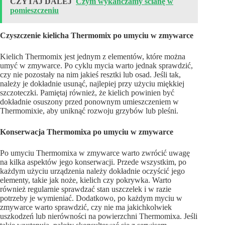
CZYTAJ DALEJ
Czym wykańczamy ścianę w
pomieszczeniu
Czyszczenie kielicha Thermomix po umyciu w zmywarce
Kielich Thermomix jest jednym z elementów, które można
umyć w zmywarce. Po cyklu mycia warto jednak sprawdzić,
czy nie pozostały na nim jakieś resztki lub osad. Jeśli tak,
należy je dokładnie usunąć, najlepiej przy użyciu miękkiej
szczoteczki. Pamiętaj również, że kielich powinien być
dokładnie osuszony przed ponownym umieszczeniem w
Thermomixie, aby uniknąć rozwoju grzybów lub pleśni.
Konserwacja Thermomixa po umyciu w zmywarce
Po umyciu Thermomixa w zmywarce warto zwrócić uwagę
na kilka aspektów jego konserwacji. Przede wszystkim, po
każdym użyciu urządzenia należy dokładnie oczyścić jego
elementy, takie jak noże, kielich czy pokrywka. Warto
również regularnie sprawdzać stan uszczelek i w razie
potrzeby je wymieniać. Dodatkowo, po każdym myciu w
zmywarce warto sprawdzić, czy nie ma jakichkolwiek
uszkodzeń lub nierówności na powierzchni Thermomixa. Jeśli