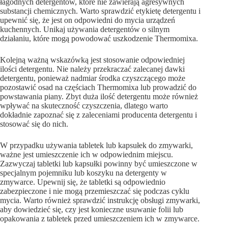
łagodnych detergentów, które nie zawierają agresywnych
substancji chemicznych. Warto sprawdzić etykietę detergentu i
upewnić się, że jest on odpowiedni do mycia urządzeń
kuchennych. Unikaj używania detergentów o silnym
działaniu, które mogą powodować uszkodzenie Thermomixa.
Kolejną ważną wskazówką jest stosowanie odpowiedniej
ilości detergentu. Nie należy przekraczać zalecanej dawki
detergentu, ponieważ nadmiar środka czyszczącego może
pozostawić osad na częściach Thermomixa lub prowadzić do
powstawania piany. Zbyt duża ilość detergentu może również
wpływać na skuteczność czyszczenia, dlatego warto
dokładnie zapoznać się z zaleceniami producenta detergentu i
stosować się do nich.
W przypadku używania tabletek lub kapsułek do zmywarki,
ważne jest umieszczenie ich w odpowiednim miejscu.
Zazwyczaj tabletki lub kapsułki powinny być umieszczone w
specjalnym pojemniku lub koszyku na detergenty w
zmywarce. Upewnij się, że tabletki są odpowiednio
zabezpieczone i nie mogą przemieszczać się podczas cyklu
mycia. Warto również sprawdzić instrukcję obsługi zmywarki,
aby dowiedzieć się, czy jest konieczne usuwanie folii lub
opakowania z tabletek przed umieszczeniem ich w zmywarce.