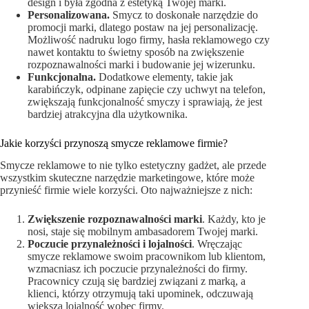
design i była zgodna z estetyką Twojej marki.
Personalizowana.
Smycz to doskonałe narzędzie do
promocji marki, dlatego postaw na jej personalizację.
Możliwość nadruku logo firmy, hasła reklamowego czy
nawet kontaktu to świetny sposób na zwiększenie
rozpoznawalności marki i budowanie jej wizerunku.
Funkcjonalna.
Dodatkowe elementy, takie jak
karabińczyk, odpinane zapięcie czy uchwyt na telefon,
zwiększają funkcjonalność smyczy i sprawiają, że jest
bardziej atrakcyjna dla użytkownika.
Jakie korzyści przynoszą smycze reklamowe firmie?
Smycze reklamowe to nie tylko estetyczny gadżet, ale przede
wszystkim skuteczne narzędzie marketingowe, które może
przynieść firmie wiele korzyści. Oto najważniejsze z nich:
Zwiększenie rozpoznawalności marki
. Każdy, kto je
nosi, staje się mobilnym ambasadorem Twojej marki.
Poczucie przynależności i lojalności
. Wręczając
smycze reklamowe swoim pracownikom lub klientom,
wzmacniasz ich poczucie przynależności do firmy.
Pracownicy czują się bardziej związani z marką, a
klienci, którzy otrzymują taki upominek, odczuwają
większą lojalność wobec firmy.