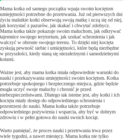
Mama kotka od samego początku wpaja swoim kociętom
umiejętności potrzebne do przetrwania. Już od pierwszych dni
życia malutkie kotki obserwują swoją matkę i uczą się od niej,
jak korzystać z pazurów, jak skakać i chwytać zdobycz.
Mama kotka także pokazuje swoim maluchom, jak odkrywać
tajemnice swojego terytorium, jak szukać schronienia i jak
walczyć w obronie swojego terenu. To dzięki niej kocięta
zyskują pewność siebie i umiejętności, które będą niezbędne
w przyszłości, kiedy staną się niezależnymi i samodzielnymi
kotami.
Ważne jest, aby mama kotka miała odpowiednie warunki do
nauki i przekazywania umiejętności swoim kociętom. Kotka
potrzebuje spokojnego i bezpiecznego miejsca, gdzie będzie
mogła uczyć swoje maluchy i chronić je przed
niebezpieczeństwami. Dlatego tak istotne jest, aby kotki i ich
kocięta miały dostęp do odpowiedniego schronienia i
przestrzeni do nauki. Mama kotka także potrzebuje
odpowiedniego pożywienia i wsparcia, aby być w dobrym
zdrowiu i w pełni gotowa do nauki swoich kociąt.
Warto pamiętać, że proces nauki i przetrwania trwa przez
wiele tygodni, a nawet miesięcy. Mama kotka nie tylko