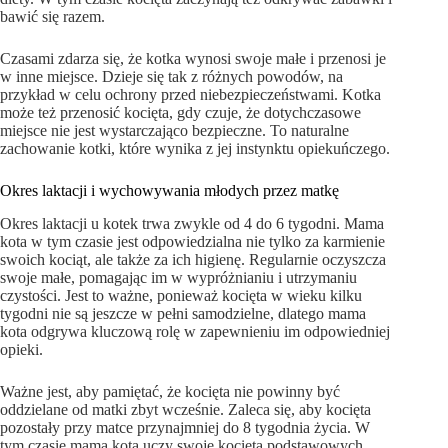
bawić się razem.
Czasami zdarza się, że kotka wynosi swoje małe i przenosi je
w inne miejsce. Dzieje się tak z różnych powodów, na
przykład w celu ochrony przed niebezpieczeństwami. Kotka
może też przenosić kocięta, gdy czuje, że dotychczasowe
miejsce nie jest wystarczająco bezpieczne. To naturalne
zachowanie kotki, które wynika z jej instynktu opiekuńczego.
Okres laktacji i wychowywania młodych przez matkę
Okres laktacji u kotek trwa zwykle od 4 do 6 tygodni. Mama
kota w tym czasie jest odpowiedzialna nie tylko za karmienie
swoich kociąt, ale także za ich higienę. Regularnie oczyszcza
swoje małe, pomagając im w wypróżnianiu i utrzymaniu
czystości. Jest to ważne, ponieważ kocięta w wieku kilku
tygodni nie są jeszcze w pełni samodzielne, dlatego mama
kota odgrywa kluczową rolę w zapewnieniu im odpowiedniej
opieki.
Ważne jest, aby pamiętać, że kocięta nie powinny być
oddzielane od matki zbyt wcześnie. Zaleca się, aby kocięta
pozostały przy matce przynajmniej do 8 tygodnia życia. W
tym czasie mama kota uczy swoje kocięta podstawowych