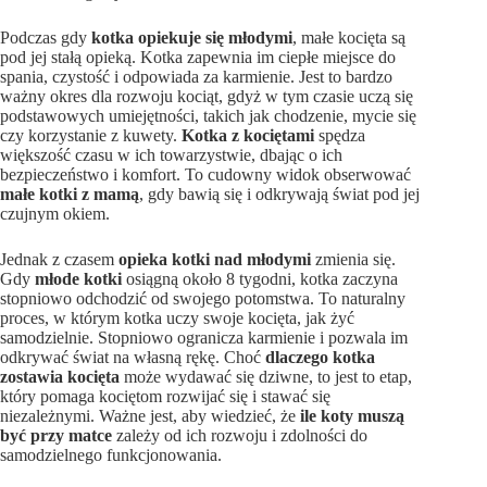
Podczas gdy
kotka opiekuje się młodymi
, małe kocięta są
pod jej stałą opieką. Kotka zapewnia im ciepłe miejsce do
spania, czystość i odpowiada za karmienie. Jest to bardzo
ważny okres dla rozwoju kociąt, gdyż w tym czasie uczą się
podstawowych umiejętności, takich jak chodzenie, mycie się
czy korzystanie z kuwety.
Kotka z kociętami
spędza
większość czasu w ich towarzystwie, dbając o ich
bezpieczeństwo i komfort. To cudowny widok obserwować
małe kotki z mamą
, gdy bawią się i odkrywają świat pod jej
czujnym okiem.
Jednak z czasem
opieka kotki nad młodymi
zmienia się.
Gdy
młode kotki
osiągną około 8 tygodni, kotka zaczyna
stopniowo odchodzić od swojego potomstwa. To naturalny
proces, w którym kotka uczy swoje kocięta, jak żyć
samodzielnie. Stopniowo ogranicza karmienie i pozwala im
odkrywać świat na własną rękę. Choć
dlaczego kotka
zostawia kocięta
może wydawać się dziwne, to jest to etap,
który pomaga kociętom rozwijać się i stawać się
niezależnymi. Ważne jest, aby wiedzieć, że
ile koty muszą
być przy matce
zależy od ich rozwoju i zdolności do
samodzielnego funkcjonowania.