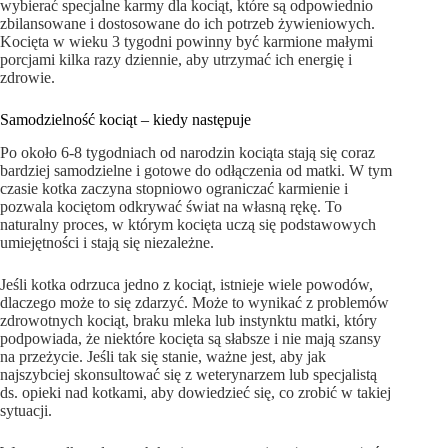
wybierać specjalne karmy dla kociąt, które są odpowiednio
zbilansowane i dostosowane do ich potrzeb żywieniowych.
Kocięta w wieku 3 tygodni powinny być karmione małymi
porcjami kilka razy dziennie, aby utrzymać ich energię i
zdrowie.
Samodzielność kociąt – kiedy następuje
Po około 6-8 tygodniach od narodzin kociąta stają się coraz
bardziej samodzielne i gotowe do odłączenia od matki. W tym
czasie kotka zaczyna stopniowo ograniczać karmienie i
pozwala kociętom odkrywać świat na własną rękę. To
naturalny proces, w którym kocięta uczą się podstawowych
umiejętności i stają się niezależne.
Jeśli kotka odrzuca jedno z kociąt, istnieje wiele powodów,
dlaczego może to się zdarzyć. Może to wynikać z problemów
zdrowotnych kociąt, braku mleka lub instynktu matki, który
podpowiada, że niektóre kocięta są słabsze i nie mają szansy
na przeżycie. Jeśli tak się stanie, ważne jest, aby jak
najszybciej skonsultować się z weterynarzem lub specjalistą
ds. opieki nad kotkami, aby dowiedzieć się, co zrobić w takiej
sytuacji.