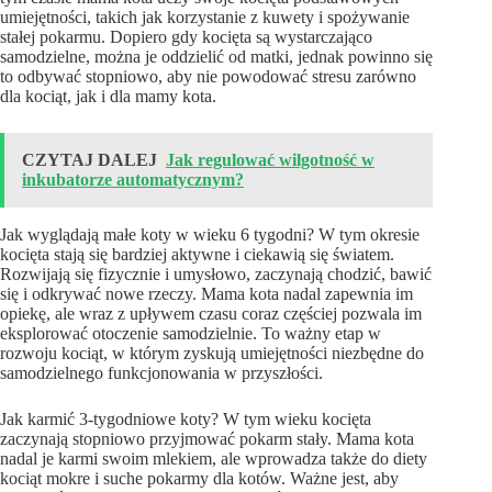
umiejętności, takich jak korzystanie z kuwety i spożywanie
stałej pokarmu. Dopiero gdy kocięta są wystarczająco
samodzielne, można je oddzielić od matki, jednak powinno się
to odbywać stopniowo, aby nie powodować stresu zarówno
dla kociąt, jak i dla mamy kota.
CZYTAJ DALEJ
Jak regulować wilgotność w
inkubatorze automatycznym?
Jak wyglądają małe koty w wieku 6 tygodni? W tym okresie
kocięta stają się bardziej aktywne i ciekawią się światem.
Rozwijają się fizycznie i umysłowo, zaczynają chodzić, bawić
się i odkrywać nowe rzeczy. Mama kota nadal zapewnia im
opiekę, ale wraz z upływem czasu coraz częściej pozwala im
eksplorować otoczenie samodzielnie. To ważny etap w
rozwoju kociąt, w którym zyskują umiejętności niezbędne do
samodzielnego funkcjonowania w przyszłości.
Jak karmić 3-tygodniowe koty? W tym wieku kocięta
zaczynają stopniowo przyjmować pokarm stały. Mama kota
nadal je karmi swoim mlekiem, ale wprowadza także do diety
kociąt mokre i suche pokarmy dla kotów. Ważne jest, aby