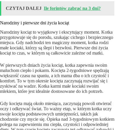
CZYTAJ DALEJ
Ile forintów zabrać na 3 dni?
Narodziny i pierwsze dni życia kociąt
Narodziny kociąt to wyjątkowy i ekscytujący moment. Kotka
przygotowuje się do porodu, szukając cichego i bezpiecznego
miejsca. Gdy nadchodzi ten magiczny moment, kotka rodzi
małe kociaki, którzy są ślepi i bezwłosi. Pierwsze dni życia
kociąt to czas, w którym są całkowicie zależne od matki.
W pierwszych dniach życia kociąt, kotka zapewnia swoim
maluchom ciepło i pokarm. Kocięta 2-tygodniowe spędzają
większość czasu na spaniu, a ich mama dba o ich czystość i
komfort. To w tym okresie kocięta zaczynają rozwijać się i
zyskiwać na wadze. Kotka karmi małe kociaki swoim
mlekiem, które jest idealnie dostosowane do ich potrzeb.
Gdy kocięta mają około miesiąca, zaczynają powoli otwierać
oczy i odkrywać świat. To ważny etap, w którym kotka uczy
swoje kocięta podstawowych umiejętności, takich jak
chodzenie czy mycie się. Opieka nad 3-tygodniowym kotkiem
polega na zapewnieniu mu ciepła, czystości i odpowiedniej
diety. W tym czasie kocięta zaczynają też odkrywać zabawki i