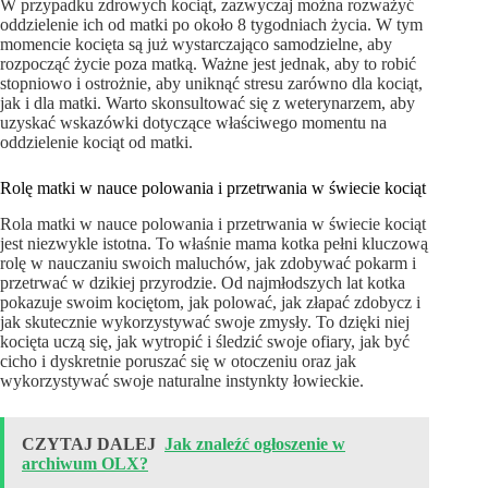
W przypadku zdrowych kociąt, zazwyczaj można rozważyć
oddzielenie ich od matki po około 8 tygodniach życia. W tym
momencie kocięta są już wystarczająco samodzielne, aby
rozpocząć życie poza matką. Ważne jest jednak, aby to robić
stopniowo i ostrożnie, aby uniknąć stresu zarówno dla kociąt,
jak i dla matki. Warto skonsultować się z weterynarzem, aby
uzyskać wskazówki dotyczące właściwego momentu na
oddzielenie kociąt od matki.
Rolę matki w nauce polowania i przetrwania w świecie kociąt
Rola matki w nauce polowania i przetrwania w świecie kociąt
jest niezwykle istotna. To właśnie mama kotka pełni kluczową
rolę w nauczaniu swoich maluchów, jak zdobywać pokarm i
przetrwać w dzikiej przyrodzie. Od najmłodszych lat kotka
pokazuje swoim kociętom, jak polować, jak złapać zdobycz i
jak skutecznie wykorzystywać swoje zmysły. To dzięki niej
kocięta uczą się, jak wytropić i śledzić swoje ofiary, jak być
cicho i dyskretnie poruszać się w otoczeniu oraz jak
wykorzystywać swoje naturalne instynkty łowieckie.
CZYTAJ DALEJ
Jak znaleźć ogłoszenie w
archiwum OLX?