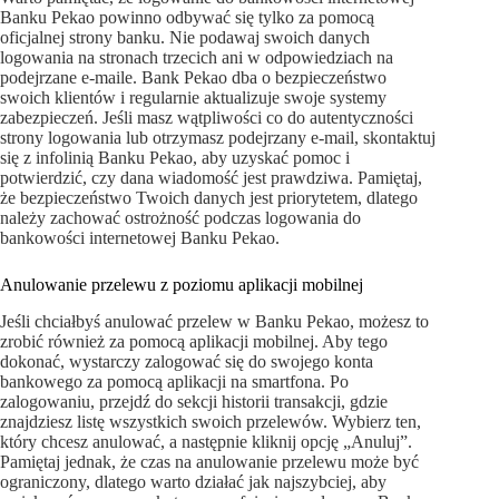
Banku Pekao powinno odbywać się tylko za pomocą
oficjalnej strony banku. Nie podawaj swoich danych
logowania na stronach trzecich ani w odpowiedziach na
podejrzane e-maile. Bank Pekao dba o bezpieczeństwo
swoich klientów i regularnie aktualizuje swoje systemy
zabezpieczeń. Jeśli masz wątpliwości co do autentyczności
strony logowania lub otrzymasz podejrzany e-mail, skontaktuj
się z infolinią Banku Pekao, aby uzyskać pomoc i
potwierdzić, czy dana wiadomość jest prawdziwa. Pamiętaj,
że bezpieczeństwo Twoich danych jest priorytetem, dlatego
należy zachować ostrożność podczas logowania do
bankowości internetowej Banku Pekao.
Anulowanie przelewu z poziomu aplikacji mobilnej
Jeśli chciałbyś anulować przelew w Banku Pekao, możesz to
zrobić również za pomocą aplikacji mobilnej. Aby tego
dokonać, wystarczy zalogować się do swojego konta
bankowego za pomocą aplikacji na smartfona. Po
zalogowaniu, przejdź do sekcji historii transakcji, gdzie
znajdziesz listę wszystkich swoich przelewów. Wybierz ten,
który chcesz anulować, a następnie kliknij opcję „Anuluj”.
Pamiętaj jednak, że czas na anulowanie przelewu może być
ograniczony, dlatego warto działać jak najszybciej, aby