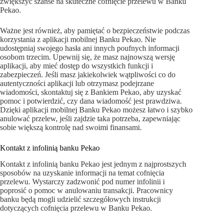
zwiększyć szanse na skuteczne cofnięcie przelewu w Banku
Pekao.
Ważne jest również, aby pamiętać o bezpieczeństwie podczas
korzystania z aplikacji mobilnej Banku Pekao. Nie
udostępniaj swojego hasła ani innych poufnych informacji
osobom trzecim. Upewnij się, że masz najnowszą wersję
aplikacji, aby mieć dostęp do wszystkich funkcji i
zabezpieczeń. Jeśli masz jakiekolwiek wątpliwości co do
autentyczności aplikacji lub otrzymasz podejrzane
wiadomości, skontaktuj się z Bankiem Pekao, aby uzyskać
pomoc i potwierdzić, czy dana wiadomość jest prawdziwa.
Dzięki aplikacji mobilnej Banku Pekao możesz łatwo i szybko
anulować przelew, jeśli zajdzie taka potrzeba, zapewniając
sobie większą kontrolę nad swoimi finansami.
Kontakt z infolinią banku Pekao
Kontakt z infolinią banku Pekao jest jednym z najprostszych
sposobów na uzyskanie informacji na temat cofnięcia
przelewu. Wystarczy zadzwonić pod numer infolinii i
poprosić o pomoc w anulowaniu transakcji. Pracownicy
banku będą mogli udzielić szczegółowych instrukcji
dotyczących cofnięcia przelewu w Banku Pekao.