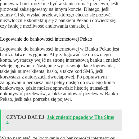
ponieważ bank może nie być w stanie cofnąć przelewu, jeśli
już został zaksięgowany na innym koncie. Dlatego, jeśli
zdarzy Ci się wysłać przelew, którego chcesz się pozbyć,
niezwłocznie skontaktuj się z bankiem Pekao i dowiedz się,
czy istnieje możliwość anulowania transakcji.
Logowanie do bankowości internetowej Pekao
Logowanie do bankowości internetowej w Banku Pekao jest
bardzo łatwe i wygodne. Aby zalogować się do swojego
konta, wystarczy wejść na stronę internetową banku i znaleźć
sekcję logowania. Następnie wpisz swoje dane logowania,
takie jak numer klienta, hasło, a także kod SMS, jeśli
korzystasz z autoryzacji dwuetapowej. Po poprawnym
zalogowaniu będziesz miał pełny dostęp do swojego konta
bankowego, gdzie możesz sprawdzić historię transakcji,
dokonywać przelewów, a także anulować przelew w Banku
Pekao, jeśli taka potrzeba się pojawi.
CZYTAJ DALEJ
Jak zmienić pogodę w The Sims
4
Warto pamiętać, że logowanie do bankowości internetowej