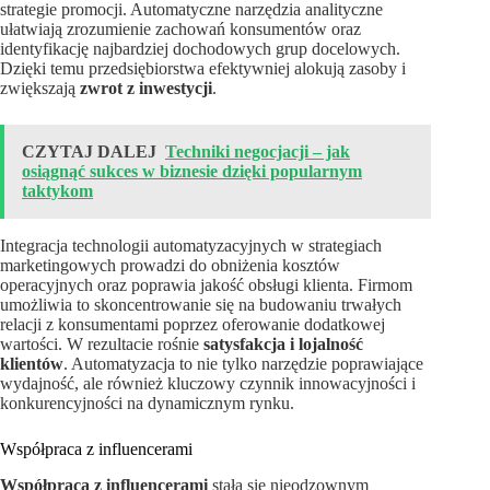
strategie promocji. Automatyczne narzędzia analityczne
ułatwiają zrozumienie zachowań konsumentów oraz
identyfikację najbardziej dochodowych grup docelowych.
Dzięki temu przedsiębiorstwa efektywniej alokują zasoby i
zwiększają
zwrot z inwestycji
.
CZYTAJ DALEJ
Techniki negocjacji – jak
osiągnąć sukces w biznesie dzięki popularnym
taktykom
Integracja technologii automatyzacyjnych w strategiach
marketingowych prowadzi do obniżenia kosztów
operacyjnych oraz poprawia jakość obsługi klienta. Firmom
umożliwia to skoncentrowanie się na budowaniu trwałych
relacji z konsumentami poprzez oferowanie dodatkowej
wartości. W rezultacie rośnie
satysfakcja i lojalność
klientów
. Automatyzacja to nie tylko narzędzie poprawiające
wydajność, ale również kluczowy czynnik innowacyjności i
konkurencyjności na dynamicznym rynku.
Współpraca z influencerami
Współpraca z influencerami
stała się nieodzownym