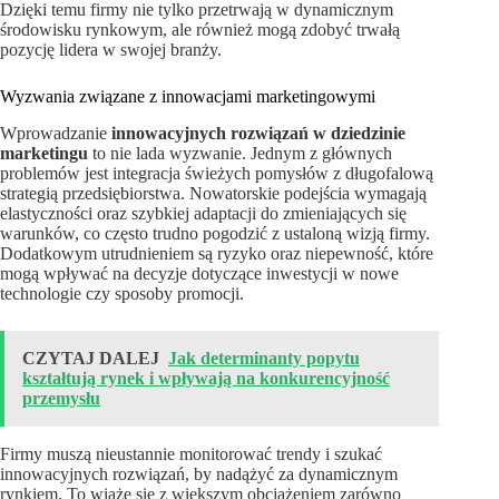
Dzięki temu firmy nie tylko przetrwają w dynamicznym
środowisku rynkowym, ale również mogą zdobyć trwałą
pozycję lidera w swojej branży.
Wyzwania związane z innowacjami marketingowymi
Wprowadzanie
innowacyjnych rozwiązań w dziedzinie
marketingu
to nie lada wyzwanie. Jednym z głównych
problemów jest integracja świeżych pomysłów z długofalową
strategią przedsiębiorstwa. Nowatorskie podejścia wymagają
elastyczności oraz szybkiej adaptacji do zmieniających się
warunków, co często trudno pogodzić z ustaloną wizją firmy.
Dodatkowym utrudnieniem są ryzyko oraz niepewność, które
mogą wpływać na decyzje dotyczące inwestycji w nowe
technologie czy sposoby promocji.
CZYTAJ DALEJ
Jak determinanty popytu
kształtują rynek i wpływają na konkurencyjność
przemysłu
Firmy muszą nieustannie monitorować trendy i szukać
innowacyjnych rozwiązań, by nadążyć za dynamicznym
rynkiem. To wiąże się z większym obciążeniem zarówno