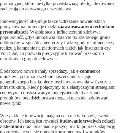
promocyjne, które nie tylko przedstawiają ofertę, ale również
zachęcają do aktywnego uczestnictwa.
Innowacyjność obejmuje także wdrażanie nowatorskich
pomysłów na promocję dzięki
zaawansowanym technikom
personalizacji
. Współpraca z influencerami zdobywa
popularność, gdyż umożliwia dotarcie do szerokiego grona
odbiorców w sposób autentyczny i wiarygodny. Influencerzy
realizują kampanie na platformach takich jak Instagram czy
YouTube, co pozwala precyzyjnie kierować przekaz do
określonych grup docelowych.
Dodatkowo nowe kanały sprzedaży, jak
e-commerce
,
umożliwiają firmom szybkie poszerzanie zasięgu
geograficznego bez konieczności inwestowania w fizyczną
infrastrukturę. Kiedy połączymy to z elastycznymi strategiami
cenowymi i dostosowanym podejściem do dystrybucji
produktów, przedsiębiorstwa mogą skuteczniej zdobywać
nowe rynki.
Wszystkie te innowacje mają na celu nie tylko zwiększenie
obrotów. Ich istotą jest również
budowanie trwałych relacji
z klientami
oraz umacnianie pozycji marki poprzez adaptację
do zmieniających się potrzeb konsumentów i warunków