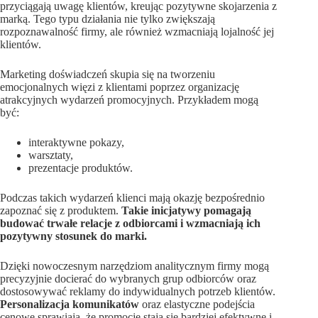
przyciągają uwagę klientów, kreując pozytywne skojarzenia z
marką. Tego typu działania nie tylko zwiększają
rozpoznawalność firmy, ale również wzmacniają lojalność jej
klientów.
Marketing doświadczeń skupia się na tworzeniu
emocjonalnych więzi z klientami poprzez organizację
atrakcyjnych wydarzeń promocyjnych. Przykładem mogą
być:
interaktywne pokazy,
warsztaty,
prezentacje produktów.
Podczas takich wydarzeń klienci mają okazję bezpośrednio
zapoznać się z produktem.
Takie inicjatywy pomagają
budować trwałe relacje z odbiorcami i wzmacniają ich
pozytywny stosunek do marki.
Dzięki nowoczesnym narzędziom analitycznym firmy mogą
precyzyjnie docierać do wybranych grup odbiorców oraz
dostosowywać reklamy do indywidualnych potrzeb klientów.
Personalizacja komunikatów
oraz elastyczne podejścia
cenowe sprawiają, że promocje stają się bardziej efektywne i