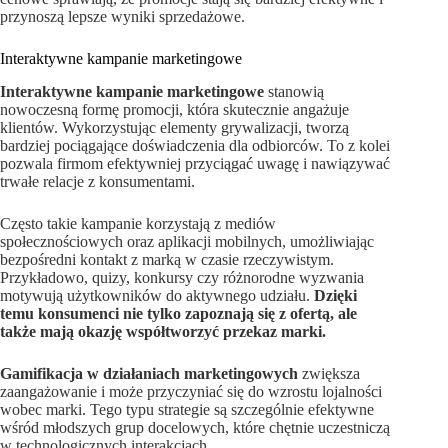
przynoszą lepsze wyniki sprzedażowe.
Interaktywne kampanie marketingowe
Interaktywne kampanie marketingowe
stanowią
nowoczesną formę promocji, która skutecznie angażuje
klientów. Wykorzystując elementy grywalizacji, tworzą
bardziej pociągające doświadczenia dla odbiorców. To z kolei
pozwala firmom efektywniej przyciągać uwagę i nawiązywać
trwałe relacje z konsumentami.
Często takie kampanie korzystają z mediów
społecznościowych oraz aplikacji mobilnych, umożliwiając
bezpośredni kontakt z marką w czasie rzeczywistym.
Przykładowo, quizy, konkursy czy różnorodne wyzwania
motywują użytkowników do aktywnego udziału.
Dzięki
temu konsumenci nie tylko zapoznają się z ofertą, ale
także mają okazję współtworzyć przekaz marki.
Gamifikacja w działaniach marketingowych
zwiększa
zaangażowanie i może przyczyniać się do wzrostu lojalności
wobec marki. Tego typu strategie są szczególnie efektywne
wśród młodszych grup docelowych, które chętnie uczestniczą
w technologicznych interakcjach.