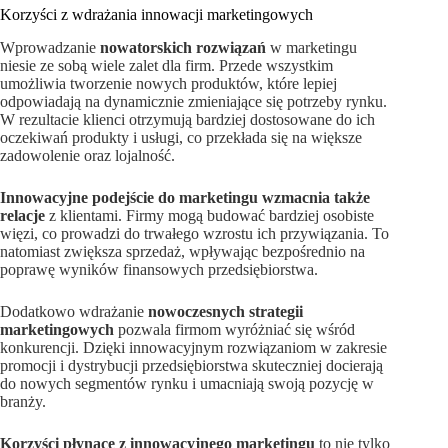
Korzyści z wdrażania innowacji marketingowych
Wprowadzanie
nowatorskich rozwiązań
w marketingu
niesie ze sobą wiele zalet dla firm. Przede wszystkim
umożliwia tworzenie nowych produktów, które lepiej
odpowiadają na dynamicznie zmieniające się potrzeby rynku.
W rezultacie klienci otrzymują bardziej dostosowane do ich
oczekiwań produkty i usługi, co przekłada się na większe
zadowolenie oraz lojalność.
Innowacyjne podejście do marketingu wzmacnia także
relacje
z klientami. Firmy mogą budować bardziej osobiste
więzi, co prowadzi do trwałego wzrostu ich przywiązania. To
natomiast zwiększa sprzedaż, wpływając bezpośrednio na
poprawę wyników finansowych przedsiębiorstwa.
Dodatkowo wdrażanie
nowoczesnych strategii
marketingowych
pozwala firmom wyróżniać się wśród
konkurencji. Dzięki innowacyjnym rozwiązaniom w zakresie
promocji i dystrybucji przedsiębiorstwa skuteczniej docierają
do nowych segmentów rynku i umacniają swoją pozycję w
branży.
Korzyści płynące z innowacyjnego marketingu
to nie tylko