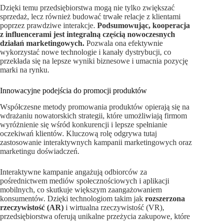
Dzięki temu przedsiębiorstwa mogą nie tylko zwiększać
sprzedaż, lecz również budować trwałe relacje z klientami
poprzez prawdziwe interakcje.
Podsumowując, kooperacja
z influencerami jest integralną częścią nowoczesnych
działań marketingowych.
Pozwala ona efektywnie
wykorzystać nowe technologie i kanały dystrybucji, co
przekłada się na lepsze wyniki biznesowe i umacnia pozycję
marki na rynku.
Innowacyjne podejścia do promocji produktów
Współczesne metody promowania produktów opierają się na
wdrażaniu nowatorskich strategii, które umożliwiają firmom
wyróżnienie się wśród konkurencji i lepsze spełnianie
oczekiwań klientów. Kluczową rolę odgrywa tutaj
zastosowanie interaktywnych kampanii marketingowych oraz
marketingu doświadczeń.
Interaktywne kampanie angażują odbiorców za
pośrednictwem mediów społecznościowych i aplikacji
mobilnych, co skutkuje większym zaangażowaniem
konsumentów. Dzięki technologiom takim jak
rozszerzona
rzeczywistość (AR)
i wirtualna rzeczywistość (VR),
przedsiębiorstwa oferują unikalne przeżycia zakupowe, które