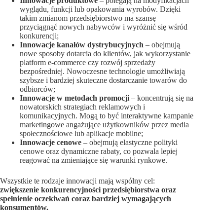
Innowacje produktowe
– polegają na modyfikacjach
wyglądu, funkcji lub opakowania wyrobów. Dzięki
takim zmianom przedsiębiorstwo ma szansę
przyciągnąć nowych nabywców i wyróżnić się wśród
konkurencji;
Innowacje kanałów dystrybucyjnych
– obejmują
nowe sposoby dotarcia do klientów, jak wykorzystanie
platform e-commerce czy rozwój sprzedaży
bezpośredniej. Nowoczesne technologie umożliwiają
szybsze i bardziej skuteczne dostarczanie towarów do
odbiorców;
Innowacje w metodach promocji
– koncentrują się na
nowatorskich strategiach reklamowych i
komunikacyjnych. Mogą to być interaktywne kampanie
marketingowe angażujące użytkowników przez media
społecznościowe lub aplikacje mobilne;
Innowacje cenowe
– obejmują elastyczne polityki
cenowe oraz dynamiczne rabaty, co pozwala lepiej
reagować na zmieniające się warunki rynkowe.
Wszystkie te rodzaje innowacji mają wspólny cel:
zwiększenie konkurencyjności przedsiębiorstwa oraz
spełnienie oczekiwań coraz bardziej wymagających
konsumentów.