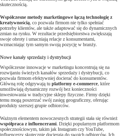
skutecznością.
Współczesne metody marketingowe łączą technologię z
kreatywnością
, co pozwala firmom nie tylko spełniać
potrzeby klientów, ale także adaptować się do dynamicznych
zmian na rynku. W rezultacie przedsiębiorstwa zwiększają
swoje obroty i umacniają relacje z konsumentami,
wzmacniając tym samym swoją pozycję w branży.
Nowe kanały sprzedaży i dystrybucji
Współczesne innowacje w marketingu koncentrują się na
rozwijaniu świeżych kanałów sprzedaży i dystrybucji, co
pozwala firmom efektywniej docierać do konsumentów.
Główną rolę odgrywają tu
platformy e-commerce
, które
umożliwiają dynamiczny rozwój bez konieczności
inwestowania w tradycyjne sklepy fizyczne. Firmy dzięki
temu mogą poszerzać swój zasięg geograficzny, oferując
produkty szerszej grupie odbiorców.
Ważnym elementem nowoczesnych strategii stała się również
współpraca z influencerami
. Dzięki popularnym platformom
społecznościowym, takim jak Instagram czy YouTube,
influencerzy skutecznie docierają do swoich odbiorców. Ich