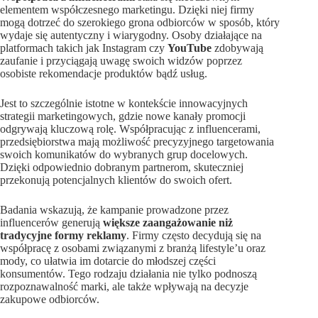
elementem współczesnego marketingu. Dzięki niej firmy
mogą dotrzeć do szerokiego grona odbiorców w sposób, który
wydaje się autentyczny i wiarygodny. Osoby działające na
platformach takich jak Instagram czy
YouTube
zdobywają
zaufanie i przyciągają uwagę swoich widzów poprzez
osobiste rekomendacje produktów bądź usług.
Jest to szczególnie istotne w kontekście innowacyjnych
strategii marketingowych, gdzie nowe kanały promocji
odgrywają kluczową rolę. Współpracując z influencerami,
przedsiębiorstwa mają możliwość precyzyjnego targetowania
swoich komunikatów do wybranych grup docelowych.
Dzięki odpowiednio dobranym partnerom, skuteczniej
przekonują potencjalnych klientów do swoich ofert.
Badania wskazują, że kampanie prowadzone przez
influencerów generują
większe zaangażowanie niż
tradycyjne formy reklamy
. Firmy często decydują się na
współpracę z osobami związanymi z branżą lifestyle’u oraz
mody, co ułatwia im dotarcie do młodszej części
konsumentów. Tego rodzaju działania nie tylko podnoszą
rozpoznawalność marki, ale także wpływają na decyzje
zakupowe odbiorców.