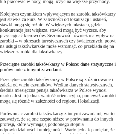
lub pracować w nocy, mogą liczyć na większe przychody.
Kolejnym czynnikiem wpływającym na zarobki taksówkarzy
jest stawka za kurs. W zależności od lokalizacji i ustaleń,
stawki mogą się różnić. W większych miastach, gdzie
konkurencja jest większa, stawki mogą być wyższe, aby
przyciągnąć kierowców. Sezonowość również ma wpływ na
zarobki – w okresach turystycznych czy świątecznych, popyt
na usługi taksówkarskie może wzrosnąć, co przekłada się na
większe zarobki dla taksówkarzy.
Przeciętne zarobki taksówkarzy w Polsce: dane statystyczne i
porównanie z innymi zawodami.
Przeciętne zarobki taksówkarzy w Polsce są zróżnicowane i
zależą od wielu czynników. Według danych statystycznych,
średnia miesięczna pensja taksówkarza w Polsce wynosi
około . Jest to jednak wartość orientacyjna, ponieważ zarobki
mogą się różnić w zależności od regionu i lokalizacji.
Porównując zarobki taksówkarzy z innymi zawodami, warto
zauważyć, że są one często niższe w porównaniu do innych
profesji, które wymagają podobnego stopnia
odpowiedzialności i umiejętności. Warto jednak pamiętać, że