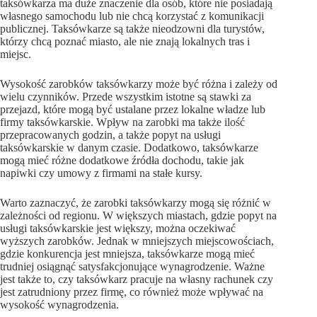
taksówkarza ma duże znaczenie dla osób, które nie posiadają
własnego samochodu lub nie chcą korzystać z komunikacji
publicznej. Taksówkarze są także nieodzowni dla turystów,
którzy chcą poznać miasto, ale nie znają lokalnych tras i
miejsc.
Wysokość zarobków taksówkarzy może być różna i zależy od
wielu czynników. Przede wszystkim istotne są stawki za
przejazd, które mogą być ustalane przez lokalne władze lub
firmy taksówkarskie. Wpływ na zarobki ma także ilość
przepracowanych godzin, a także popyt na usługi
taksówkarskie w danym czasie. Dodatkowo, taksówkarze
mogą mieć różne dodatkowe źródła dochodu, takie jak
napiwki czy umowy z firmami na stałe kursy.
Warto zaznaczyć, że zarobki taksówkarzy mogą się różnić w
zależności od regionu. W większych miastach, gdzie popyt na
usługi taksówkarskie jest większy, można oczekiwać
wyższych zarobków. Jednak w mniejszych miejscowościach,
gdzie konkurencja jest mniejsza, taksówkarze mogą mieć
trudniej osiągnąć satysfakcjonujące wynagrodzenie. Ważne
jest także to, czy taksówkarz pracuje na własny rachunek czy
jest zatrudniony przez firmę, co również może wpływać na
wysokość wynagrodzenia.