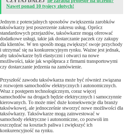
CZYTAJ DALEJ
Ile zarabia profesor na uczelni?
Nawet ponad 10 tysięcy złotych!
Jednym z potencjalnych sposobów zwiększenia zarobków
taksówkarzy jest poszerzenie zakresu usług. Oprócz
standardowych przejazdów, taksówkarze mogą oferować
dodatkowe usługi, takie jak dostarczanie paczek czy zakupy
dla klientów. W ten sposób mogą zwiększyć swoje przychody
i utrzymać się na konkurencyjnym rynku. Ważne jest jednak,
aby taksówkarze byli elastyczni i otwarci na nowe
możliwości, takie jak współpraca z firmami transportowymi
czy dostarczanie jedzenia na zamówienie.
Przyszłość zawodu taksówkarza może być również związana
z rozwojem samochodów elektrycznych i autonomicznych.
Wraz z postępem technologicznym, coraz więcej
samochodów na drogach będzie elektrycznych i samoczynnie
kierowanych. To może mieć duże konsekwencje dla branży
taksówkowej, ale jednocześnie stworzyć nowe możliwości dla
taksówkarzy. Taksówkarze mogą zainwestować w
samochody elektryczne i autonomiczne, co pozwoli im
oszczędzać na kosztach paliwa i zwiększyć ich
konkurencyjność na rynku.