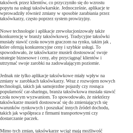
taksówek przez klientów, co przyczyniło się do wzrostu
popytu na usługi taksówkarskie. Jednocześnie, aplikacje te
wprowadziły również zmiany w sposobie zarabiania przez
taksówkarzy, często poprzez system prowizyjny.
Nowe technologie i aplikacje zrewolucjonizowały także
konkurencję w branży taksówkowej. Tradycyjne taksówki
musiały stawić czoła nowym graczom na rynku, takim jak ,
które oferują konkurencyjne ceny i szybkie usługi. To
spowodowało, że taksówkarze musieli dostosować swoje
strategie biznesowe i ceny, aby przyciągnąć klientów i
utrzymać swoje zarobki na zadowalającym poziomie.
Jednak nie tylko aplikacje taksówkowe miały wpływ na
zmiany w zarobkach taksówkarzy. Wraz z rozwojem nowych
technologii, takich jak samojezdne pojazdy czy rosnąca
popularność car-sharingu, branża taksówkowa musiała stawić
czoła nowym wyzwaniom. To spowodowało, że niektórzy
taksówkarze musieli dostosować się do zmieniających się
warunków rynkowych i poszukać innych źródeł dochodu,
takich jak współpraca z firmami transportowymi czy
dostarczanie paczek.
Mimo tych zmian, taksówkarze wciąż mają możliwość