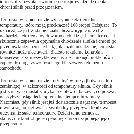
termostat zapewnia równomierne rozprowadzenie ciepła i
chroni silnik przed przegrzaniem.
Termostat w samochodzie wytrzymuje ekstremalne
temperatury, które mogą przekraczać 100 stopni Celsjusza. To
oznacza, że jest w stanie działać bezawaryjnie nawet w
najbardziej ekstremalnych warunkach. Dzięki temu termostat
skutecznie zapewnia optymalne chłodzenie silnika i chroni go
przed uszkodzeniem. Jednak, jak każde urządzenie, termostat
również może ulec awarii, dlatego regularna kontrola i
konserwacja są niezwykle ważne, aby uniknąć problemów i
zapewnić długą żywotność tego kluczowego elementu
samochodu.
Termostat w samochodzie może być w pozycji otwartej lub
zamkniętej, w zależności od temperatury silnika. Gdy silnik
jest zimny, termostat zamyka przepływ chłodziwa, co pozwala
na szybsze osiągnięcie optymalnej temperatury pracy.
Natomiast, gdy silnik jest już dostatecznie nagrzany, termostat
otwiera się, umożliwiając swobodny przepływ chłodziwa i
utrzymanie stałej temperatury. Dzięki temu termostat
skutecznie kontroluje temperaturę silnika i zapobiega jego
przegrzaniu.