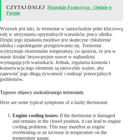
CZYTAJ DALEJ
Manekin Franczyza - Opinie o
Firmie
Wniosek jest taki, że termostat w samochodzie pełni kluczową
rolę w utrzymaniu optymalnych warunków pracy silnika.
Dzięki jego działaniu możliwe jest skuteczne chłodzenie
silnika i zapobieganie przegrzewaniu się. Termostat
wytrzymuje ekstremalne temperatury, co sprawia, że jest w
stanie działać bezawaryjnie nawet w najbardziej
wymagających warunkach. Jednak, regularna kontrola i
konserwacja tego elementu są niezwykle ważne, aby
zapewnić jego długą żywotność i uniknąć potencjalnych
problemów.
Typowe objawy uszkodzonego termostatu
Here are some typical symptoms of a faulty thermostat:
Engine cooling issues:
If the thermostat is damaged
and remains in the closed position, it can lead to engine
cooling problems. This may manifest as engine
overheating or an increase in temperature on the
temperature gauge.