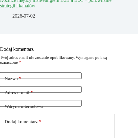
Różnice między marketingiem B2B a B2C – porównanie
strategii i kanałów
2026-07-02
Dodaj komentarz
Twój adres email nie zostanie opublikowany.
Wymagane pola są
oznaczone
*
Nazwa
*
Adres e-mail
*
Witryna internetowa
Dodaj komentarz
*