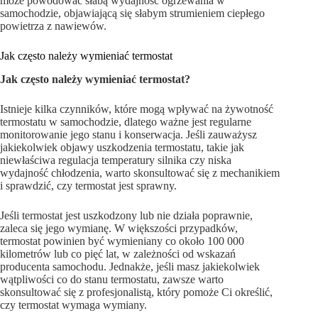
może powodować słabą wydajność ogrzewania w
samochodzie, objawiającą się słabym strumieniem ciepłego
powietrza z nawiewów.
Jak często należy wymieniać termostat
Jak często należy wymieniać termostat?
Istnieje kilka czynników, które mogą wpływać na żywotność
termostatu w samochodzie, dlatego ważne jest regularne
monitorowanie jego stanu i konserwacja. Jeśli zauważysz
jakiekolwiek objawy uszkodzenia termostatu, takie jak
niewłaściwa regulacja temperatury silnika czy niska
wydajność chłodzenia, warto skonsultować się z mechanikiem
i sprawdzić, czy termostat jest sprawny.
Jeśli termostat jest uszkodzony lub nie działa poprawnie,
zaleca się jego wymianę. W większości przypadków,
termostat powinien być wymieniany co około 100 000
kilometrów lub co pięć lat, w zależności od wskazań
producenta samochodu. Jednakże, jeśli masz jakiekolwiek
wątpliwości co do stanu termostatu, zawsze warto
skonsultować się z profesjonalistą, który pomoże Ci określić,
czy termostat wymaga wymiany.