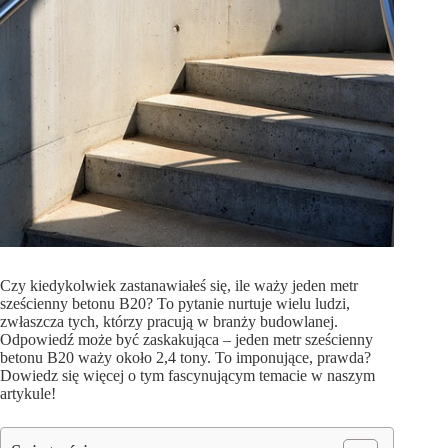
Czy kiedykolwiek zastanawiałeś się, ile waży jeden metr
sześcienny betonu B20? To pytanie nurtuje wielu ludzi,
zwłaszcza tych, którzy pracują w branży budowlanej.
Odpowiedź może być zaskakująca – jeden metr sześcienny
betonu B20 waży około 2,4 tony. To imponujące, prawda?
Dowiedz się więcej o tym fascynującym temacie w naszym
artykule!