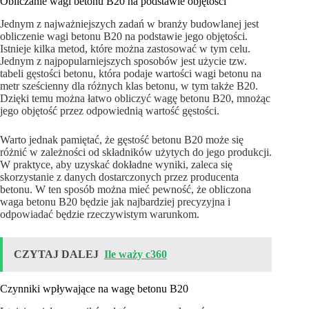
Obliczanie wagi betonu B20 na podstawie objętości
Jednym z najważniejszych zadań w branży budowlanej jest
obliczenie wagi betonu B20 na podstawie jego objętości.
Istnieje kilka metod, które można zastosować w tym celu.
Jednym z najpopularniejszych sposobów jest użycie tzw.
tabeli gęstości betonu, która podaje wartości wagi betonu na
metr sześcienny dla różnych klas betonu, w tym także B20.
Dzięki temu można łatwo obliczyć wagę betonu B20, mnożąc
jego objętość przez odpowiednią wartość gęstości.
Warto jednak pamiętać, że gęstość betonu B20 może się
różnić w zależności od składników użytych do jego produkcji.
W praktyce, aby uzyskać dokładne wyniki, zaleca się
skorzystanie z danych dostarczonych przez producenta
betonu. W ten sposób można mieć pewność, że obliczona
waga betonu B20 będzie jak najbardziej precyzyjna i
odpowiadać będzie rzeczywistym warunkom.
CZYTAJ DALEJ
Ile waży c360
Czynniki wpływające na wagę betonu B20