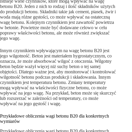
Istnieje wiele czynników, które mogą wpływać na wagę
betonu B20. Jeden z nich to rodzaj i ilość składników użytych
do produkcji betonu. Składniki takie jak cement, piasek, żwir i
woda mają różne gęstości, co może wpływać na ostateczną
wagę betonu. Kolejnym czynnikiem jest zawartość powietrza
w betonie. Powietrze może być dodawane celowo w celu
poprawy właściwości betonu, ale może również zwiększać
jego wagę.
Innym czynnikiem wpływającym na wagę betonu B20 jest
jego wilgotność. Beton jest materiałem hygrostatycznym, co
oznacza, że może absorbować wilgoć z otoczenia. Wilgotny
beton będzie ważył więcej niż suchy beton o tej samej
objętości. Dlatego ważne jest, aby monitorować i kontrolować
wilgotność betonu podczas produkcji i składowania. Innym
czynnikiem jest temperatura betonu. Zmiany temperatury
mogą wpływać na właściwości fizyczne betonu, co może
wpływać na jego wagę. Na przykład, beton może się skurczyć
lub rozszerzać w zależności od temperatury, co może
wpływać na jego gęstość i wagę.
Przykładowe obliczenia wagi betonu B20 dla konkretnych
wymiarów
Przykładowe obliczenia wagi betonu B20 dla konkretnych