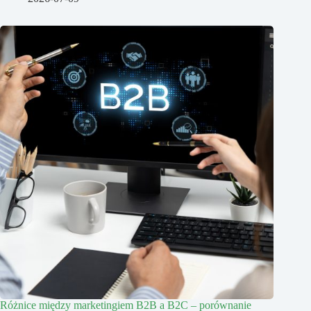
Różnice między marketingiem B2B a B2C – porównanie