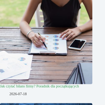
Jak czytać bilans firmy? Poradnik dla początkujących
2026-07-18