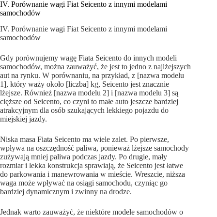
IV. Porównanie wagi Fiat Seicento z innymi modelami
samochodów
IV. Porównanie wagi Fiat Seicento z innymi modelami
samochodów
Gdy porównujemy wagę Fiata Seicento do innych modeli
samochodów, można zauważyć, że jest to jedno z najlżejszych
aut na rynku. W porównaniu, na przykład, z [nazwa modelu
1], który waży około [liczba] kg, Seicento jest znacznie
lżejsze. Również [nazwa modelu 2] i [nazwa modelu 3] są
cięższe od Seicento, co czyni to małe auto jeszcze bardziej
atrakcyjnym dla osób szukających lekkiego pojazdu do
miejskiej jazdy.
Niska masa Fiata Seicento ma wiele zalet. Po pierwsze,
wpływa na oszczędność paliwa, ponieważ lżejsze samochody
zużywają mniej paliwa podczas jazdy. Po drugie, mały
rozmiar i lekka konstrukcja sprawiają, że Seicento jest łatwe
do parkowania i manewrowania w mieście. Wreszcie, niższa
waga może wpływać na osiągi samochodu, czyniąc go
bardziej dynamicznym i zwinny na drodze.
Jednak warto zauważyć, że niektóre modele samochodów o