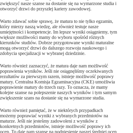
zwiększyć nasze szanse na dostanie się na wymarzone studia i
otworzyć drzwi do przyszłej kariery zawodowej.
Warto zdawać sobie sprawę, że matura to nie tylko egzamin,
który mierzy naszą wiedzę, ale również testuje nasze
umiejętności i kompetencje. Im lepsze wyniki osiągniemy, tym
większe możliwości mamy do wyboru spośród różnych
kierunków studiów. Dobrze przygotowane wyniki maturalne
mogą otworzyć drzwi do dalszego rozwoju naukowego i
zdobycia specjalizacji w wybranej dziedzinie.
Warto również zaznaczyć, że matura daje nam możliwość
poprawienia wyników. Jeśli nie osiągnęliśmy oczekiwanych
rezultatów za pierwszym razem, istnieje możliwość poprawy
matury. Centralna Komisja Egzaminacyjna (CKE) umożliwia
poprawienie matury do trzech razy. To oznacza, że mamy
kolejne szanse na polepszenie naszych wyników i tym samym
zwiększenie szans na dostanie się na wymarzone studia.
Warto również pamiętać, że w niektórych przypadkach
możemy poprawiać wyniki z wybranych przedmiotów na
maturze. Jeśli nie jesteśmy zadowoleni z wyników z
konkretnych przedmiotów, istnieje możliwość poprawy ich
ocen. To daje nam szansę na podniesienie naszej średniej ocen