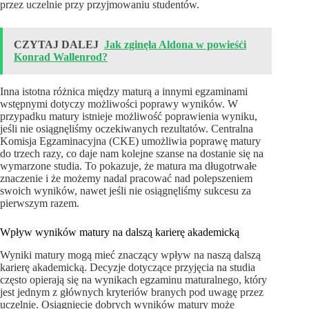
przez uczelnie przy przyjmowaniu studentów.
CZYTAJ DALEJ
Jak zginęła Aldona w powieśći
Konrad Wallenrod?
Inna istotna różnica między maturą a innymi egzaminami
wstępnymi dotyczy możliwości poprawy wyników. W
przypadku matury istnieje możliwość poprawienia wyniku,
jeśli nie osiągnęliśmy oczekiwanych rezultatów. Centralna
Komisja Egzaminacyjna (CKE) umożliwia poprawę matury
do trzech razy, co daje nam kolejne szanse na dostanie się na
wymarzone studia. To pokazuje, że matura ma długotrwałe
znaczenie i że możemy nadal pracować nad polepszeniem
swoich wyników, nawet jeśli nie osiągnęliśmy sukcesu za
pierwszym razem.
Wpływ wyników matury na dalszą karierę akademicką
Wyniki matury mogą mieć znaczący wpływ na naszą dalszą
karierę akademicką. Decyzje dotyczące przyjęcia na studia
często opierają się na wynikach egzaminu maturalnego, który
jest jednym z głównych kryteriów branych pod uwagę przez
uczelnie. Osiągnięcie dobrych wyników matury może