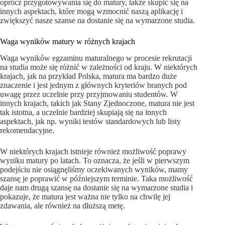
oprócz przygotowywania się do matury, także skupić się na
innych aspektach, które mogą wzmocnić naszą aplikację i
zwiększyć nasze szanse na dostanie się na wymarzone studia.
Waga wyników matury w różnych krajach
Waga wyników egzaminu maturalnego w procesie rekrutacji
na studia może się różnić w zależności od kraju. W niektórych
krajach, jak na przykład Polska, matura ma bardzo duże
znaczenie i jest jednym z głównych kryteriów branych pod
uwagę przez uczelnie przy przyjmowaniu studentów. W
innych krajach, takich jak Stany Zjednoczone, matura nie jest
tak istotna, a uczelnie bardziej skupiają się na innych
aspektach, jak np. wyniki testów standardowych lub listy
rekomendacyjne.
W niektórych krajach istnieje również możliwość poprawy
wyniku matury po latach. To oznacza, że jeśli w pierwszym
podejściu nie osiągnęliśmy oczekiwanych wyników, mamy
szansę je poprawić w późniejszym terminie. Taka możliwość
daje nam drugą szansę na dostanie się na wymarzone studia i
pokazuje, że matura jest ważna nie tylko na chwilę jej
zdawania, ale również na dłuższą metę.