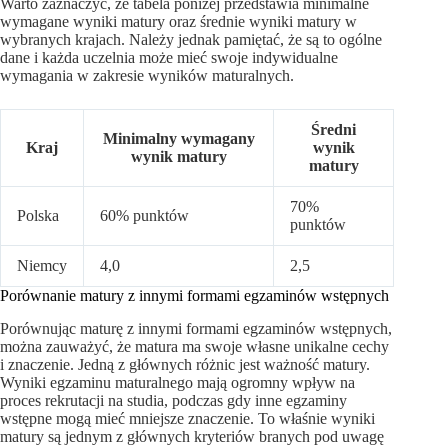
Warto zaznaczyć, że tabela poniżej przedstawia minimalne
wymagane wyniki matury oraz średnie wyniki matury w
wybranych krajach. Należy jednak pamiętać, że są to ogólne
dane i każda uczelnia może mieć swoje indywidualne
wymagania w zakresie wyników maturalnych.
Średni
Minimalny wymagany
Kraj
wynik
wynik matury
matury
70%
Polska
60% punktów
punktów
Niemcy
4,0
2,5
Porównanie matury z innymi formami egzaminów wstępnych
Porównując maturę z innymi formami egzaminów wstępnych,
można zauważyć, że matura ma swoje własne unikalne cechy
i znaczenie. Jedną z głównych różnic jest ważność matury.
Wyniki egzaminu maturalnego mają ogromny wpływ na
proces rekrutacji na studia, podczas gdy inne egzaminy
wstępne mogą mieć mniejsze znaczenie. To właśnie wyniki
matury są jednym z głównych kryteriów branych pod uwagę