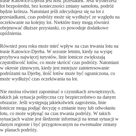
trasie Katowice-Djerba jest ilość przesiadek. Jeśli wybierzesz
lot bezpośredni, bez konieczności zmiany samolotu, podróż
będzie krótsza. Natomiast jeśli zdecydujesz się na lot z
przesiadkami, czas podróży może się wydłużyć ze względu na
oczekiwanie na kolejny lot. Niektóre trasy mogą również
obejmować dłuższe przystanki, co powoduje dodatkowe
opóźnienia.
Również pora roku może mieć wpływ na czas trwania lotu na
trasie Katowice-Djerba. W sezonie letnim, kiedy na wyspę
przybywa najwięcej turystów, linie lotnicze zwiększają
częstotliwość lotów, co może skrócić czas podróży. Natomiast
w okresie zimowym, kiedy jest mniejsze zainteresowanie
podróżami na Djerbę, ilość lotów może być ograniczona, co
może wydłużyć czas oczekiwania na lot.
Nie można również zapominać o czynnikach zewnętrznych,
takich jak sytuacja polityczna czy bezpieczeństwo na danym
obszarze. Jeśli występują jakiekolwiek zagrożenia, linie
lotnicze mogą podjąć decyzję o zmianie trasy lub odwołaniu
lotu, co może wpłynąć na czas trwania podróży. W takich
sytuacjach ważne jest śledzenie informacji na temat sytuacji w
danym regionie i być przygotowanym na ewentualne zmiany
w planach podróży.