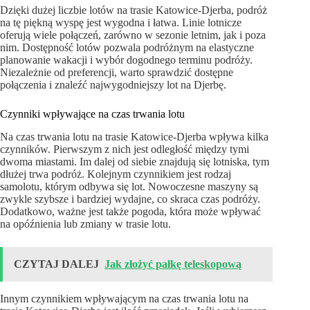
Dzięki dużej liczbie lotów na trasie Katowice-Djerba, podróż
na tę piękną wyspę jest wygodna i łatwa. Linie lotnicze
oferują wiele połączeń, zarówno w sezonie letnim, jak i poza
nim. Dostępność lotów pozwala podróżnym na elastyczne
planowanie wakacji i wybór dogodnego terminu podróży.
Niezależnie od preferencji, warto sprawdzić dostępne
połączenia i znaleźć najwygodniejszy lot na Djerbę.
Czynniki wpływające na czas trwania lotu
Na czas trwania lotu na trasie Katowice-Djerba wpływa kilka
czynników. Pierwszym z nich jest odległość między tymi
dwoma miastami. Im dalej od siebie znajdują się lotniska, tym
dłużej trwa podróż. Kolejnym czynnikiem jest rodzaj
samolotu, którym odbywa się lot. Nowoczesne maszyny są
zwykle szybsze i bardziej wydajne, co skraca czas podróży.
Dodatkowo, ważne jest także pogoda, która może wpływać
na opóźnienia lub zmiany w trasie lotu.
CZYTAJ DALEJ
Jak złożyć pałkę teleskopową
Innym czynnikiem wpływającym na czas trwania lotu na