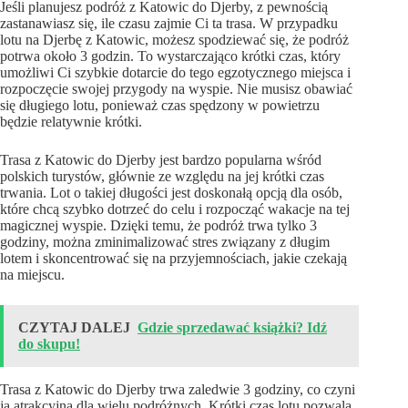
Jeśli planujesz podróż z Katowic do Djerby, z pewnością
zastanawiasz się, ile czasu zajmie Ci ta trasa. W przypadku
lotu na Djerbę z Katowic, możesz spodziewać się, że podróż
potrwa około 3 godzin. To wystarczająco krótki czas, który
umożliwi Ci szybkie dotarcie do tego egzotycznego miejsca i
rozpoczęcie swojej przygody na wyspie. Nie musisz obawiać
się długiego lotu, ponieważ czas spędzony w powietrzu
będzie relatywnie krótki.
Trasa z Katowic do Djerby jest bardzo popularna wśród
polskich turystów, głównie ze względu na jej krótki czas
trwania. Lot o takiej długości jest doskonałą opcją dla osób,
które chcą szybko dotrzeć do celu i rozpocząć wakacje na tej
magicznej wyspie. Dzięki temu, że podróż trwa tylko 3
godziny, można zminimalizować stres związany z długim
lotem i skoncentrować się na przyjemnościach, jakie czekają
na miejscu.
CZYTAJ DALEJ
Gdzie sprzedawać książki? Idź
do skupu!
Trasa z Katowic do Djerby trwa zaledwie 3 godziny, co czyni
ją atrakcyjną dla wielu podróżnych. Krótki czas lotu pozwala