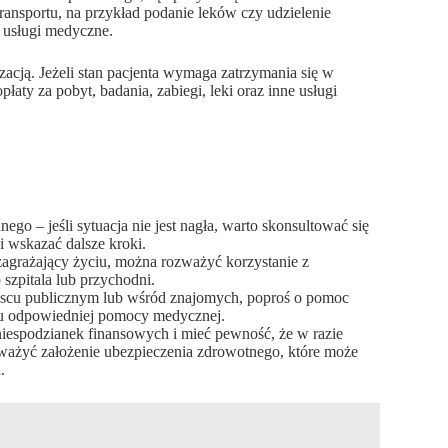
transportu, na przykład podanie leków czy udzielenie
 usługi medyczne.
zacją. Jeżeli stan pacjenta wymaga zatrzymania się w
aty za pobyt, badania, zabiegi, leki oraz inne usługi
go – jeśli sytuacja nie jest nagła, warto skonsultować się
i wskazać dalsze kroki.
st zagrażający życiu, można rozważyć korzystanie z
 szpitala lub przychodni.
iejscu publicznym lub wśród znajomych, poproś o pomoc
iu odpowiedniej pomocy medycznej.
iespodzianek finansowych i mieć pewność, że w razie
ważyć założenie ubezpieczenia zdrowotnego, które może
.