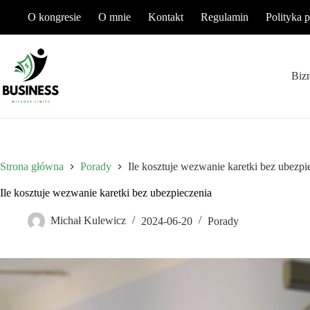
Przejdź
O kongresie
O mnie
Kontakt
Regulamin
Polityka 
do
treści
Biz
Strona główna
Porady
Ile kosztuje wezwanie karetki bez ubezpi
Ile kosztuje wezwanie karetki bez ubezpieczenia
Michał Kulewicz
2024-06-20
Porady