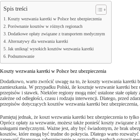
Spis treści
Koszty wezwania karetki w Polsce bez ubezpieczenia
Porównanie kosztów w różnych regionach
Dodatkowe opłaty związane z transportem medycznym
Alternatywy dla wezwania karetki
Jak uniknąć wysokich kosztów wezwania karetki
Podsumowanie
Koszty wezwania karetki w Polsce bez ubezpieczenia
Dodatkowo, warto zwrócić uwagę na to, że koszty wezwania karetki be
zamieszkania. W przypadku Polski, ile kosztuje wezwanie karetki bez
przepisów i stawek. Niektóre regiony mogą mieć ustalone stałe opłaty 
zależne od odległości, czasu i rodzaju interwencji. Dlatego, przed zda
przepisów dotyczących kosztów wezwania karetki bez ubezpieczenia,
Pamiętaj jednak, że koszt wezwania karetki bez ubezpieczenia to tylk
Oprócz opłaty za wezwanie, możesz także ponieść koszty związane z l
usługami medycznymi. Ważne jest, aby być świadomym, że brak ube
kosztów, które mogą być trudne do pokrycia. Dlatego warto rozważyć
zapewnić finansowe zabezpieczenie w przypadku nagłych sytuacji me