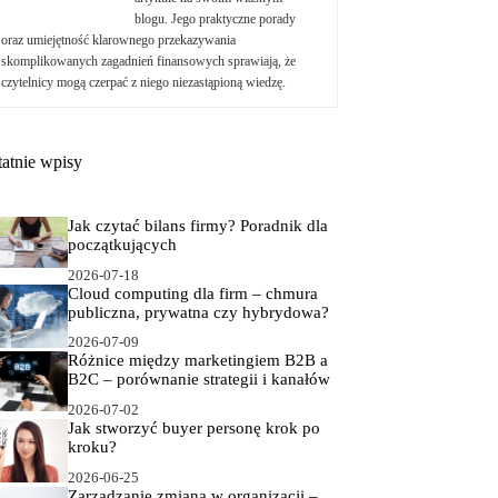
blogu. Jego praktyczne porady
oraz umiejętność klarownego przekazywania
skomplikowanych zagadnień finansowych sprawiają, że
czytelnicy mogą czerpać z niego niezastąpioną wiedzę.
tatnie wpisy
Jak czytać bilans firmy? Poradnik dla
początkujących
2026-07-18
Cloud computing dla firm – chmura
publiczna, prywatna czy hybrydowa?
2026-07-09
Różnice między marketingiem B2B a
B2C – porównanie strategii i kanałów
2026-07-02
Jak stworzyć buyer personę krok po
kroku?
2026-06-25
Zarządzanie zmianą w organizacji –