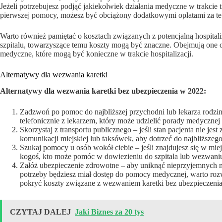
Jeżeli potrzebujesz podjąć jakiekolwiek działania medyczne w trakcie 
pierwszej pomocy, możesz być obciążony dodatkowymi opłatami za te
Warto również pamiętać o kosztach związanych z potencjalną hospitali
szpitalu, towarzyszące temu koszty mogą być znaczne. Obejmują one opł
medyczne, które mogą być konieczne w trakcie hospitalizacji.
Alternatywy dla wezwania karetki
Alternatywy dla wezwania karetki bez ubezpieczenia w 2022:
Zadzwoń po pomoc do najbliższej przychodni lub lekarza rodzinne
telefonicznie z lekarzem, który może udzielić porady medycznej 
Skorzystaj z transportu publicznego – jeśli stan pacjenta nie je
komunikacji miejskiej lub taksówek, aby dotrzeć do najbliższego
Szukaj pomocy u osób wokół ciebie – jeśli znajdujesz się w m
kogoś, kto może pomóc w dowiezieniu do szpitala lub wezwan
Załóż ubezpieczenie zdrowotne – aby uniknąć nieprzyjemnych n
potrzeby będziesz miał dostęp do pomocy medycznej, warto roz
pokryć koszty związane z wezwaniem karetki bez ubezpieczenia
CZYTAJ DALEJ
Jaki Biznes za 20 tys