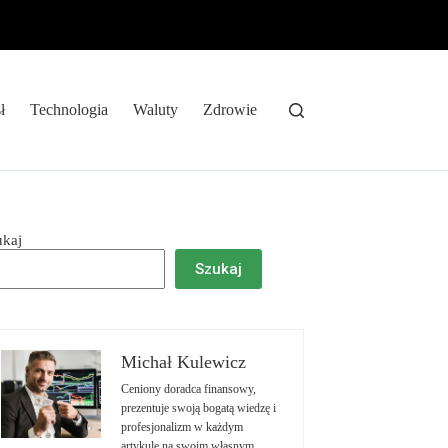
ł
Technologia
Waluty
Zdrowie
ukaj
Szukaj
Michał Kulewicz
Ceniony doradca finansowy,
prezentuje swoją bogatą wiedzę i
profesjonalizm w każdym
artykule na swoim własnym