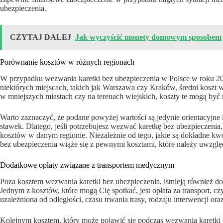
ubezpieczenia.
CZYTAJ DALEJ
Jak wyczyścić monety domowym sposobem
Porównanie kosztów w różnych regionach
W przypadku wezwania karetki bez ubezpieczenia w Polsce w roku 202
niektórych miejscach, takich jak Warszawa czy Kraków, średni koszt 
w mniejszych miastach czy na terenach wiejskich, koszty te mogą być 
Warto zaznaczyć, że podane powyżej wartości są jedynie orientacyjne 
stawek. Dlatego, jeśli potrzebujesz wezwać karetkę bez ubezpieczenia
kosztów w danym regionie. Niezależnie od tego, jakie są dokładne kw
bez ubezpieczenia wiąże się z pewnymi kosztami, które należy uwzg
Dodatkowe opłaty związane z transportem medycznym
Poza kosztem wezwania karetki bez ubezpieczenia, istnieją również 
Jednym z kosztów, które mogą Cię spotkać, jest opłata za transport, cz
uzależniona od odległości, czasu trwania trasy, rodzaju interwencji o
Kolejnym kosztem, który może pojawić się podczas wezwania karetki 