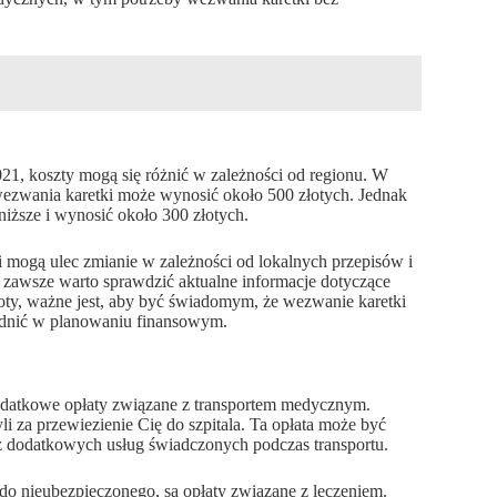
1, koszty mogą się różnić w zależności od regionu. W
wezwania karetki może wynosić około 500 złotych. Jednak
niższe i wynosić około 300 złotych.
i mogą ulec zmianie w zależności od lokalnych przepisów i
, zawsze warto sprawdzić aktualne informacje dotyczące
oty, ważne jest, aby być świadomym, że wezwanie karetki
lędnić w planowaniu finansowym.
dodatkowe opłaty związane z transportem medycznym.
yli za przewiezienie Cię do szpitala. Ta opłata może być
raz dodatkowych usług świadczonych podczas transportu.
do nieubezpieczonego, są opłaty związane z leczeniem.