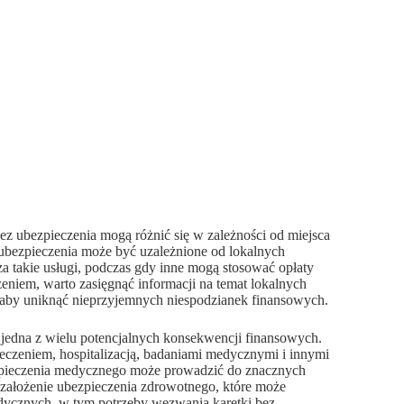
z ubezpieczenia mogą różnić się w zależności od miejsca
 ubezpieczenia może być uzależnione od lokalnych
za takie usługi, podczas gdy inne mogą stosować opłaty
rzeniem, warto zasięgnąć informacji na temat lokalnych
 aby uniknąć nieprzyjemnych niespodzianek finansowych.
o jedna z wielu potencjalnych konsekwencji finansowych.
eczeniem, hospitalizacją, badaniami medycznymi i innymi
zpieczenia medycznego może prowadzić do znacznych
 założenie ubezpieczenia zdrowotnego, które może
dycznych, w tym potrzeby wezwania karetki bez