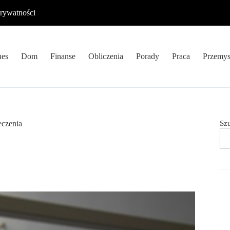
prywatności
nes
Dom
Finanse
Obliczenia
Porady
Praca
Przemys
Sz
eczenia