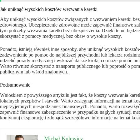
Jak uniknąć wysokich kosztów wezwania karetki
Aby uniknąć wysokich kosztów związanych z wezwaniem karetki bez u
zdrowotnego. Ubezpieczenie zdrowotne może zapewnić finansowe zab
tym potrzeby wezwania karetki bez ubezpieczenia. Dzięki temu będzie
skorzystać z pomocy medycznej, bez obaw o wysokie koszty.
Ponadto, istnieją również inne sposoby, aby uniknąć wysokich kosztó
zadzwonienie po pomoc do najbliższej przychodni lub lekarza rodzinneg
udzielić porady medycznej i wskazać dalsze kroki, co może pomóc uni
Warto również skorzystać z transportu publicznego lub poprosić o pom
publicznym lub wśród znajomych.
Podsumowanie
Wnioskiem z powyższego artykułu jest fakt, że koszty wezwania karet
lokalnych przepisów i stawek. Warto zasięgnąć informacji na temat k
nieprzyjemnych niespodzianek finansowych. Ponadto, warto rozważyć
zapewnić finansowe zabezpieczenie w przypadku nagłych sytuacji medy
kontynuuj eksplorację i zdobądź szczegółowe informacje na temat kosz
Michał Kulewicz