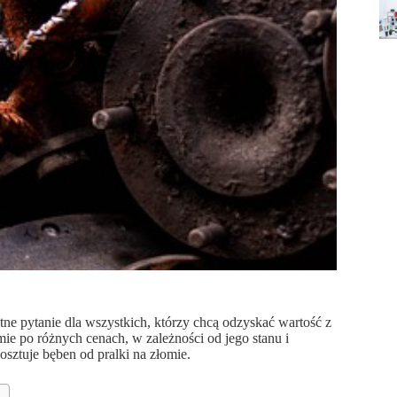
otne pytanie dla wszystkich, którzy chcą odzyskać wartość z
e po różnych cenach, w zależności od jego stanu i
kosztuje bęben od pralki na złomie.