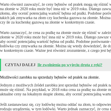
Warto również zauważyć, że ceny bębnów od pralek mogą się różnić w 
na złomie w 2020 roku może być inna niż w 2019 roku. Dlatego zawsz
złomu, aby ocenić potencjalną wartość bębna od pralki. Podobne por
takich jak zmywarka na złom czy kuchenka gazowa na złomie. Można s
czy ile za kuchenkę gazową na złomie w konkretnym czasie.
Warto zaznaczyć, że cena za pralkę na złomie może się różnić w zależn
złomie w 2020 roku może być inna niż w 2019 roku. Dlatego zawsze w
aby ocenić potencjalną wartość bębna od pralki. Podobne porównanie 
lodówka czy zmywarka na złomie. Można się wtedy dowiedzieć, ile do
w konkretnym czasie. Ważne jest również zrozumienie, z czego jest bęb
CZYTAJ DALEJ
Ile zwolnienia po wyjęciu druta z ręki?
Możliwości zarobku na sprzedaży bębnów od pralek na złomie.
Jednym z możliwych źródeł zarobku jest sprzedaż bębnów od pralek na
może się różnić. Na przykład, w 2018 roku cena za pralkę na złomie 
aktualne ceny na lokalnym skupie złomu, aby ocenić potencjalną warto
Jeśli zastanawiasz się, czy lodówkę można oddać na złom, to odpowie
rodzaju urządzenia, w tym lodówki. Warto jednak zaznaczyć, że cena z