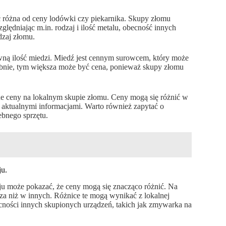
ć różna od ceny lodówki czy piekarnika. Skupy złomu
lędniając m.in. rodzaj i ilość metalu, obecność innych
dzaj złomu.
ewną ilość miedzi. Miedź jest cennym surowcem, który może
ębnie, tym większa może być cena, ponieważ skupy złomu
e ceny na lokalnym skupie złomu. Ceny mogą się różnić w
 z aktualnymi informacjami. Warto również zapytać o
ebnego sprzętu.
ju.
u może pokazać, że ceny mogą się znacząco różnić. Na
za niż w innych. Różnice te mogą wynikać z lokalnej
cności innych skupionych urządzeń, takich jak zmywarka na