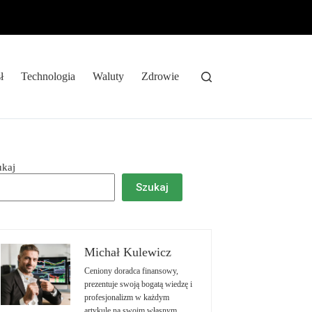
ł
Technologia
Waluty
Zdrowie
ukaj
Szukaj
Michał Kulewicz
Ceniony doradca finansowy,
prezentuje swoją bogatą wiedzę i
profesjonalizm w każdym
artykule na swoim własnym