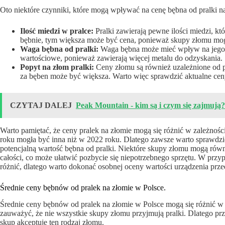
Oto niektóre czynniki, które mogą wpływać na cenę bębna od pralki n
Ilość miedzi w pralce:
Pralki zawierają pewne ilości miedzi, kt
bębnie, tym większa może być cena, ponieważ skupy złomu mog
Waga bębna od pralki:
Waga bębna może mieć wpływ na jego c
wartościowe, ponieważ zawierają więcej metalu do odzyskania.
Popyt na złom pralki:
Ceny złomu są również uzależnione od po
za bęben może być większa. Warto więc sprawdzić aktualne cen
CZYTAJ DALEJ
Peak Mountain - kim są i czym się zajmują?
Warto pamiętać, że ceny pralek na złomie mogą się różnić w zależnośc
roku mogła być inna niż w 2022 roku. Dlatego zawsze warto sprawdzi
potencjalną wartość bębna od pralki. Niektóre skupy złomu mogą rów
całości, co może ułatwić pozbycie się niepotrzebnego sprzętu. W przy
różnić, dlatego warto dokonać osobnej oceny wartości urządzenia prz
Średnie ceny bębnów od pralek na złomie w Polsce.
Średnie ceny bębnów od pralek na złomie w Polsce mogą się różnić w
zauważyć, że nie wszystkie skupy złomu przyjmują pralki. Dlatego pr
skup akceptuje ten rodzaj złomu.