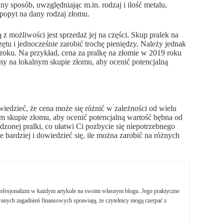
y sposób, uwzględniając m.in. rodzaj i ilość metalu,
popyt na dany rodzaj złomu.
ą z możliwości jest sprzedaż jej na części. Skup pralek na
tu i jednocześnie zarobić trochę pieniędzy. Należy jednak
 roku. Na przykład, cena za pralkę na złomie w 2019 roku
ny na lokalnym skupie złomu, aby ocenić potencjalną
o wiedzieć, że cena może się różnić w zależności od wielu
m skupie złomu, aby ocenić potencjalną wartość bębna od
zonej pralki, co ułatwi Ci pozbycie się niepotrzebnego
ze bardziej i dowiedzieć się, ile można zarobić na różnych
profesjonalizm w każdym artykule na swoim własnym blogu. Jego praktyczne
nych zagadnień finansowych sprawiają, że czytelnicy mogą czerpać z