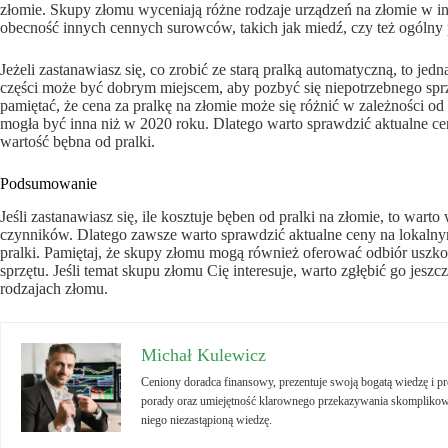
złomie. Skupy złomu wyceniają różne rodzaje urządzeń na złomie w inn
obecność innych cennych surowców, takich jak miedź, czy też ogólny 
Jeżeli zastanawiasz się, co zrobić ze starą pralką automatyczną, to jedn
części może być dobrym miejscem, aby pozbyć się niepotrzebnego sprzę
pamiętać, że cena za pralkę na złomie może się różnić w zależności od
mogła być inna niż w 2020 roku. Dlatego warto sprawdzić aktualne ce
wartość bębna od pralki.
Podsumowanie
Jeśli zastanawiasz się, ile kosztuje bęben od pralki na złomie, to wart
czynników. Dlatego zawsze warto sprawdzić aktualne ceny na lokalny
pralki. Pamiętaj, że skupy złomu mogą również oferować odbiór uszkod
sprzętu. Jeśli temat skupu złomu Cię interesuje, warto zgłębić go jeszc
rodzajach złomu.
Michał Kulewicz
Ceniony doradca finansowy, prezentuje swoją bogatą wiedzę i 
porady oraz umiejętność klarownego przekazywania skomplikowa
niego niezastąpioną wiedzę.