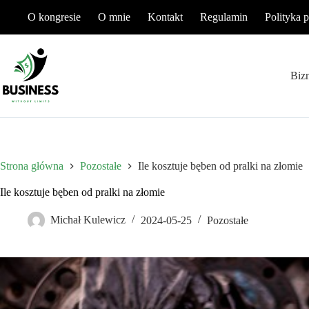
Przejdź
O kongresie
O mnie
Kontakt
Regulamin
Polityka 
do
treści
Biz
Strona główna
Pozostałe
Ile kosztuje bęben od pralki na złomie
Ile kosztuje bęben od pralki na złomie
Michał Kulewicz
2024-05-25
Pozostałe