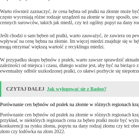
Warto również zaznaczyć, że cena bębna od pralki na złomie może by
często wyceniają różne rodzaje urządzeń na złomie w inny sposób, uwzg
cennych surowców, takich jak miedź, czy też ogólny popyt na dany ro
Jeśli chodzi o sam bęben od pralki, warto zauważyć, że zawiera on p
wpływać na cenę bębna na złomie. Im więcej miedzi znajduje się w b
mogą otrzymać większą wartość z recyklingu miedzi.
W przypadku skupu bębnów z pralek, warto zawsze sprawdzić aktualn
zależności od miejsca i czasu, dlatego ważne jest, aby być na bieżąco
ewentualny odbiór uszkodzonej pralki, co ułatwi pozbycie się niepotrz
CZYTAJ DALEJ
Jak wylogować się z Badoo?
Porównanie cen bębnów od pralek na złomie w różnych regionach kra
Porównanie cen bębnów od pralek na złomie w różnych regionach kraj
przykład, w niektórych regionach cena za bęben pralki może być wyżs
konkurencji na rynku złomu, popytu na dany rodzaj złomu czy też obe
złom czy lodówka na złom 2022.