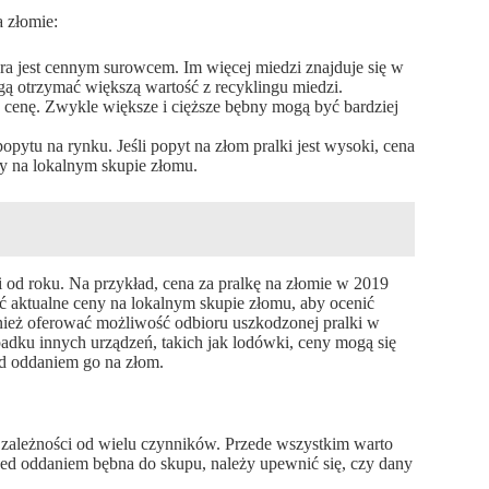
a złomie:
óra jest cennym surowcem. Im więcej miedzi znajduje się w
ą otrzymać większą wartość z recyklingu miedzi.
enę. Zwykle większe i cięższe bębny mogą być bardziej
pytu na rynku. Jeśli popyt na złom pralki jest wysoki, cena
y na lokalnym skupie złomu.
i od roku. Na przykład, cena za pralkę na złomie w 2019
ć aktualne ceny na lokalnym skupie złomu, aby ocenić
nież oferować możliwość odbioru uszkodzonej pralki w
padku innych urządzeń, takich jak lodówki, ceny mogą się
ed oddaniem go na złom.
 zależności od wielu czynników. Przede wszystkim warto
zed oddaniem bębna do skupu, należy upewnić się, czy dany