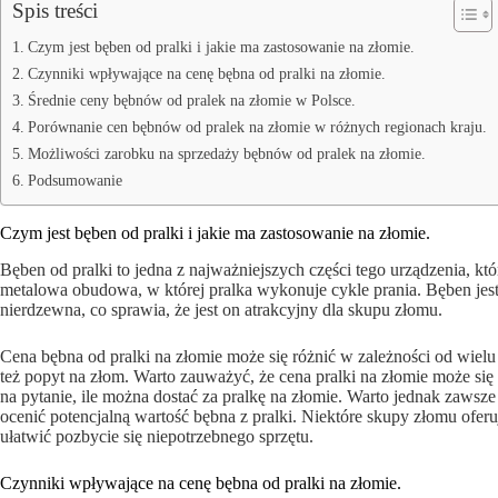
Spis treści
Czym jest bęben od pralki i jakie ma zastosowanie na złomie.
Czynniki wpływające na cenę bębna od pralki na złomie.
Średnie ceny bębnów od pralek na złomie w Polsce.
Porównanie cen bębnów od pralek na złomie w różnych regionach kraju.
Możliwości zarobku na sprzedaży bębnów od pralek na złomie.
Podsumowanie
Czym jest bęben od pralki i jakie ma zastosowanie na złomie.
Bęben od pralki to jedna z najważniejszych części tego urządzenia, kt
metalowa obudowa, w której pralka wykonuje cykle prania. Bęben jest
nierdzewna, co sprawia, że jest on atrakcyjny dla skupu złomu.
Cena bębna od pralki na złomie może się różnić w zależności od wielu
też popyt na złom. Warto zauważyć, że cena pralki na złomie może si
na pytanie, ile można dostać za pralkę na złomie. Warto jednak zawsz
ocenić potencjalną wartość bębna z pralki. Niektóre skupy złomu ofer
ułatwić pozbycie się niepotrzebnego sprzętu.
Czynniki wpływające na cenę bębna od pralki na złomie.