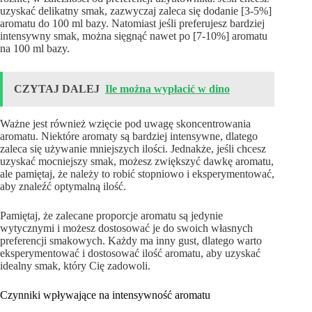
uzyskać delikatny smak, zazwyczaj zaleca się dodanie [3-5%]
aromatu do 100 ml bazy. Natomiast jeśli preferujesz bardziej
intensywny smak, można sięgnąć nawet po [7-10%] aromatu
na 100 ml bazy.
CZYTAJ DALEJ
Ile można wypłacić w dino
Ważne jest również wzięcie pod uwagę skoncentrowania
aromatu. Niektóre aromaty są bardziej intensywne, dlatego
zaleca się używanie mniejszych ilości. Jednakże, jeśli chcesz
uzyskać mocniejszy smak, możesz zwiększyć dawkę aromatu,
ale pamiętaj, że należy to robić stopniowo i eksperymentować,
aby znaleźć optymalną ilość.
Pamiętaj, że zalecane proporcje aromatu są jedynie
wytycznymi i możesz dostosować je do swoich własnych
preferencji smakowych. Każdy ma inny gust, dlatego warto
eksperymentować i dostosować ilość aromatu, aby uzyskać
idealny smak, który Cię zadowoli.
Czynniki wpływające na intensywność aromatu