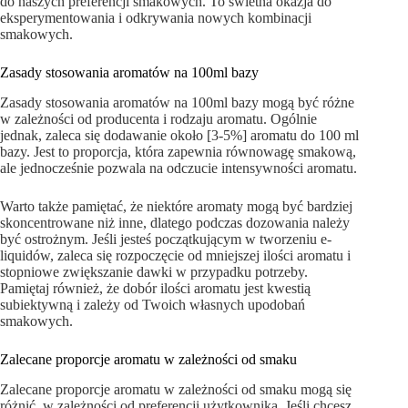
do naszych preferencji smakowych. To świetna okazja do
eksperymentowania i odkrywania nowych kombinacji
smakowych.
Zasady stosowania aromatów na 100ml bazy
Zasady stosowania aromatów na 100ml bazy mogą być różne
w zależności od producenta i rodzaju aromatu. Ogólnie
jednak, zaleca się dodawanie około [3-5%] aromatu do 100 ml
bazy. Jest to proporcja, która zapewnia równowagę smakową,
ale jednocześnie pozwala na odczucie intensywności aromatu.
Warto także pamiętać, że niektóre aromaty mogą być bardziej
skoncentrowane niż inne, dlatego podczas dozowania należy
być ostrożnym. Jeśli jesteś początkującym w tworzeniu e-
liquidów, zaleca się rozpoczęcie od mniejszej ilości aromatu i
stopniowe zwiększanie dawki w przypadku potrzeby.
Pamiętaj również, że dobór ilości aromatu jest kwestią
subiektywną i zależy od Twoich własnych upodobań
smakowych.
Zalecane proporcje aromatu w zależności od smaku
Zalecane proporcje aromatu w zależności od smaku mogą się
różnić, w zależności od preferencji użytkownika. Jeśli chcesz