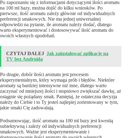
Po zapoznaniu się z informacjami dotyczącymi ilości aromatu
na 100 ml bazy, można dojść do kilku wniosków. Po
pierwsze, ilość aromatu zależy głównie od indywidualnych
preferencji smakowych. Nie ma jednej uniwersalnej
odpowiedzi na pytanie, ile aromatu należy dodać, dlatego
warto eksperymentować i dostosowywać ilość aromatu do
swoich własnych upodobań.
CZYTAJ DALEJ
Jak zainstalować aplikacje na
TV bez Androida
Po drugie, dobór ilości aromatu jest procesem
eksperymentalnym, który wymaga prób i błędów. Niektóre
aromaty są bardziej intensywne niż inne, dlatego warto
zaczynać od mniejszej ilości i stopniowo zwiększać dawkę, aż
osiągnie się pożądany smak. Pamiętaj, że ostateczna decyzja
należy do Ciebie i to Ty jesteś najlepiej zorientowany w tym,
jakie smaki Cię zadowalają.
Podsumowując, ilość aromatu na 100 ml bazy jest kwestią
subiektywną i zależy od indywidualnych preferencji
smakowych. Ważne jest eksperymentowanie i
dostosowywanie ilości aromatu do swoich własnych