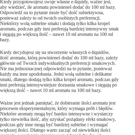
Kiedy przygotowujesz swoje własne e-liquidy, ważne jest,
aby wiedzieć, ile aromatu powinieneś dodać do 100 ml bazy.
Odpowiedź na to pytanie może być dość subiektywna,
ponieważ zależy to od twoich osobistych preferencji.
Niektórzy wolą subtelne smaki i dodają tylko kilka kropel
aromatu, podczas gdy inni preferują bardziej intensywny smak
i sięgają po większą ilość – nawet 10 ml aromatu na 100 ml
bazy.
Kiedy decydujesz się na stworzenie własnych e-liquidów,
ilość aromatu, którą powinieneś dodać do 100 ml bazy, zależy
głównie od Twoich indywidualnych preferencji smakowych.
Nie ma jednoznacznej odpowiedzi na to pytanie, ponieważ
każdy ma inne upodobania. Jedni wolą subtelne i delikatne
smaki, dlatego dodają tylko kilka kropel aromatu, podczas gdy
inni preferują intensywniejsze doznania smakowe i sięgają po
większą ilość – nawet 10 ml aromatu na 100 ml bazy.
Ważne jest jednak pamiętać, że dobieranie ilości aromatu jest
procesem eksperymentalnym, który wymaga prób i błędów.
Niektóre aromaty mogą być bardzo intensywne i wystarczy
tylko niewielka ilość, aby uzyskać pożądany efekt smakowy,
podczas gdy inne mogą być bardziej subtelne i wymagać
większej ilości. Dlatego warto zacząć od niewielkiej ilości