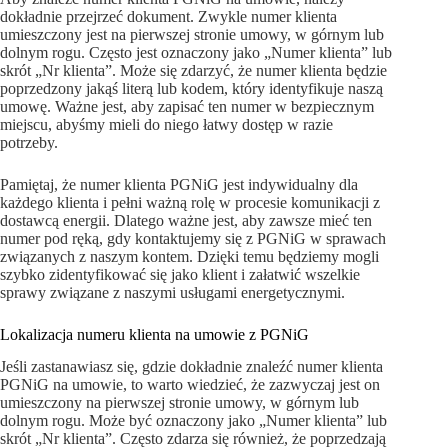
dokładnie przejrzeć dokument. Zwykle numer klienta
umieszczony jest na pierwszej stronie umowy, w górnym lub
dolnym rogu. Często jest oznaczony jako „Numer klienta” lub
skrót „Nr klienta”. Może się zdarzyć, że numer klienta będzie
poprzedzony jakąś literą lub kodem, który identyfikuje naszą
umowę. Ważne jest, aby zapisać ten numer w bezpiecznym
miejscu, abyśmy mieli do niego łatwy dostęp w razie
potrzeby.
Pamiętaj, że numer klienta PGNiG jest indywidualny dla
każdego klienta i pełni ważną rolę w procesie komunikacji z
dostawcą energii. Dlatego ważne jest, aby zawsze mieć ten
numer pod ręką, gdy kontaktujemy się z PGNiG w sprawach
związanych z naszym kontem. Dzięki temu będziemy mogli
szybko zidentyfikować się jako klient i załatwić wszelkie
sprawy związane z naszymi usługami energetycznymi.
Lokalizacja numeru klienta na umowie z PGNiG
Jeśli zastanawiasz się, gdzie dokładnie znaleźć numer klienta
PGNiG na umowie, to warto wiedzieć, że zazwyczaj jest on
umieszczony na pierwszej stronie umowy, w górnym lub
dolnym rogu. Może być oznaczony jako „Numer klienta” lub
skrót „Nr klienta”. Często zdarza się również, że poprzedzają