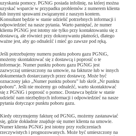
uzyskania pomocy. PGNiG posiada infolinię, na której można
uzyskać wsparcie w przypadku problemów z numerem klienta
lub innymi sprawami związanymi z naszym kontem.
Konsultant będzie w stanie udzielić potrzebnych informacji i
odpowiedzieć na nasze pytania. Warto pamiętać, że numer
klienta PGNiG jest istotny nie tylko przy kontaktowaniu się z
dostawcą, ale również przy dokonywaniu płatności, dlatego
ważne jest, aby go odnaleźć i mieć go zawsze pod ręką.
Jeśli potrzebujemy numeru punktu poboru gazu PGNiG,
możemy skontaktować się z dostawcą i poprosić o te
informacje. Numer punktu poboru gazu PGNiG jest
zazwyczaj umieszczony na umowie, na fakturze lub w innych
dokumentach dostarczanych przez dostawcę. Może być
oznaczony jako „Numer punktu poboru” lub skrót „Nr punktu
poboru”. Jeśli nie możemy go odnaleźć, warto skontaktować
się z PGNiG i poprosić o pomoc. Dostawca będzie w stanie
udzielić nam niezbędnych informacji i odpowiedzieć na nasze
pytania dotyczące punktu poboru gazu.
Kiedy otrzymujemy fakturę od PGNiG, możemy zastanawiać
się, gdzie dokładnie znajduje się numer klienta na umowie.
Numer klienta PGNiG jest istotny przy rozliczeniach
rzeczywistych i prognozowanych. Może być umieszczony na