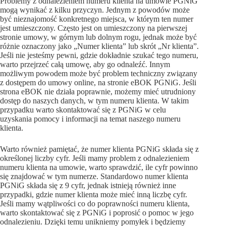
Problemy z odnalezieniem numeru klienta na umowie PGNiG
mogą wynikać z kilku przyczyn. Jednym z powodów może
być nieznajomość konkretnego miejsca, w którym ten numer
jest umieszczony. Często jest on umieszczony na pierwszej
stronie umowy, w górnym lub dolnym rogu, jednak może być
różnie oznaczony jako „Numer klienta” lub skrót „Nr klienta”.
Jeśli nie jesteśmy pewni, gdzie dokładnie szukać tego numeru,
warto przejrzeć całą umowę, aby go odnaleźć. Innym
możliwym powodem może być problem techniczny związany
z dostępem do umowy online, na stronie eBOK PGNiG. Jeśli
strona eBOK nie działa poprawnie, możemy mieć utrudniony
dostęp do naszych danych, w tym numeru klienta. W takim
przypadku warto skontaktować się z PGNiG w celu
uzyskania pomocy i informacji na temat naszego numeru
klienta.
Warto również pamiętać, że numer klienta PGNiG składa się z
określonej liczby cyfr. Jeśli mamy problem z odnalezieniem
numeru klienta na umowie, warto sprawdzić, ile cyfr powinno
się znajdować w tym numerze. Standardowo numer klienta
PGNiG składa się z 9 cyfr, jednak istnieją również inne
przypadki, gdzie numer klienta może mieć inną liczbę cyfr.
Jeśli mamy wątpliwości co do poprawności numeru klienta,
warto skontaktować się z PGNiG i poprosić o pomoc w jego
odnalezieniu. Dzięki temu unikniemy pomyłek i będziemy