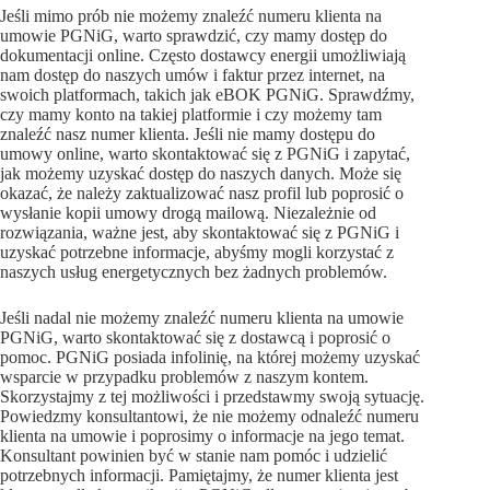
Jeśli mimo prób nie możemy znaleźć numeru klienta na
umowie PGNiG, warto sprawdzić, czy mamy dostęp do
dokumentacji online. Często dostawcy energii umożliwiają
nam dostęp do naszych umów i faktur przez internet, na
swoich platformach, takich jak eBOK PGNiG. Sprawdźmy,
czy mamy konto na takiej platformie i czy możemy tam
znaleźć nasz numer klienta. Jeśli nie mamy dostępu do
umowy online, warto skontaktować się z PGNiG i zapytać,
jak możemy uzyskać dostęp do naszych danych. Może się
okazać, że należy zaktualizować nasz profil lub poprosić o
wysłanie kopii umowy drogą mailową. Niezależnie od
rozwiązania, ważne jest, aby skontaktować się z PGNiG i
uzyskać potrzebne informacje, abyśmy mogli korzystać z
naszych usług energetycznych bez żadnych problemów.
Jeśli nadal nie możemy znaleźć numeru klienta na umowie
PGNiG, warto skontaktować się z dostawcą i poprosić o
pomoc. PGNiG posiada infolinię, na której możemy uzyskać
wsparcie w przypadku problemów z naszym kontem.
Skorzystajmy z tej możliwości i przedstawmy swoją sytuację.
Powiedzmy konsultantowi, że nie możemy odnaleźć numeru
klienta na umowie i poprosimy o informacje na jego temat.
Konsultant powinien być w stanie nam pomóc i udzielić
potrzebnych informacji. Pamiętajmy, że numer klienta jest