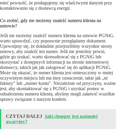
mieć pewność, że posługujemy się właściwymi danymi przy
kontaktowaniu się z dostawcą energii.
Co zrobić, gdy nie możemy znaleźć numeru klienta na
umowie?
Jeśli nie możemy znaleźć numeru klienta na umowie PGNiG,
warto sprawdzić, czy poprawnie przeglądamy dokument.
Upewnijmy się, że dokładnie przejrzeliśmy wszystkie strony
umowy, aby znaleźć ten numer. Jeśli nie jesteśmy pewni,
gdzie go szukać, warto skonsultować się z PGNiG lub
skorzystać z dostępnych informacji na stronie internetowej
dostawcy, takich jak jak zalogować się do aplikacji PGNiG.
Może się okazać, że numer klienta jest umieszczony w mniej
oczywistym miejscu lub ma inny oznaczenie, takie jak „nr
faktury” lub „numer konta”. Niezależnie od przyczyny, ważne
jest, aby skontaktować się z PGNiG i uzyskać pomoc w
odnalezieniu numeru klienta, abyśmy mogli załatwić wszelkie
sprawy związane z naszym kontem.
CZYTAJ DALEJ
Jaki chopper jest najmniej
awaryjny?