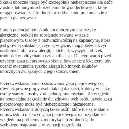
Skutki uboczne mogą być szczególnie niebezpieczne dla osób
z astmą lub innymi schorzeniami dróg oddechowych, które
mogą doświadczać trudności w oddychaniu po kontakcie z
gazem pieprzowym.
Innym potencjalnym skutkiem ubocznym jest ryzyko
alergicznej reakcji na substancje zawarte w gazie
pieprzowym. Osoby z nadwrażliwością na kapsaicynę, która
jest główną substancją czynną w gazie, mogą doświadczyć
nasilonych objawów alergii, takich jak wysypka, obrzęk,
trudności w oddychaniu czy anafilaksja. Dlatego warto przed
użyciem gazu pieprzowego skonsultować się z lekarzem, aby
ocenić ewentualne ryzyko alergii lub innych skutków
ubocznych związanych z jego stosowaniem.
Przeciwwskazaniem do stosowania gazu pieprzowego są
również pewne grupy osób, takie jak dzieci, kobiety w ciąży,
osoby starsze i osoby z niepełnosprawnościami. Ze względu
na potencjalne zagrożenie dla zdrowia tych osób, użycie gazu
pieprzowego może być niebezpieczne i niezalecane.
Przeciwwskazania dotyczą także osób, które nie są w stanie
odpowiednio obsłużyć gazu pieprzowego, na przykład ze
względu na problemy z motoryką lub zdolnością do
szybkiego reagowania w sytuacji zagrożenia.