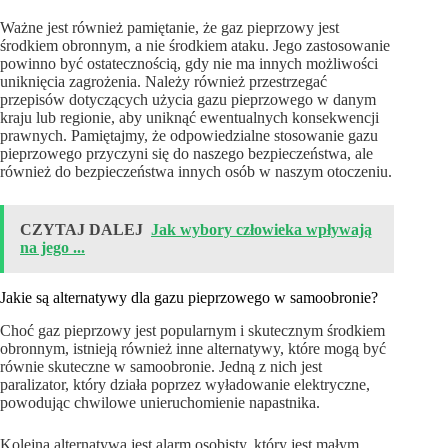
Ważne jest również pamiętanie, że gaz pieprzowy jest
środkiem obronnym, a nie środkiem ataku. Jego zastosowanie
powinno być ostatecznością, gdy nie ma innych możliwości
uniknięcia zagrożenia. Należy również przestrzegać
przepisów dotyczących użycia gazu pieprzowego w danym
kraju lub regionie, aby uniknąć ewentualnych konsekwencji
prawnych. Pamiętajmy, że odpowiedzialne stosowanie gazu
pieprzowego przyczyni się do naszego bezpieczeństwa, ale
również do bezpieczeństwa innych osób w naszym otoczeniu.
CZYTAJ DALEJ
Jak wybory człowieka wpływają
na jego ...
Jakie są alternatywy dla gazu pieprzowego w samoobronie?
Choć gaz pieprzowy jest popularnym i skutecznym środkiem
obronnym, istnieją również inne alternatywy, które mogą być
równie skuteczne w samoobronie. Jedną z nich jest
paralizator, który działa poprzez wyładowanie elektryczne,
powodując chwilowe unieruchomienie napastnika.
Kolejną alternatywą jest alarm osobisty, który jest małym