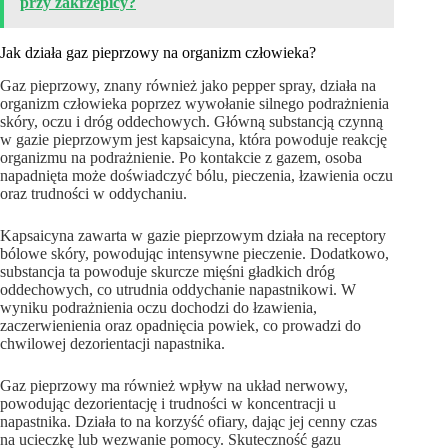
przy zakrzepicy?
Jak działa gaz pieprzowy na organizm człowieka?
Gaz pieprzowy, znany również jako pepper spray, działa na
organizm człowieka poprzez wywołanie silnego podrażnienia
skóry, oczu i dróg oddechowych. Główną substancją czynną
w gazie pieprzowym jest kapsaicyna, która powoduje reakcję
organizmu na podrażnienie. Po kontakcie z gazem, osoba
napadnięta może doświadczyć bólu, pieczenia, łzawienia oczu
oraz trudności w oddychaniu.
Kapsaicyna zawarta w gazie pieprzowym działa na receptory
bólowe skóry, powodując intensywne pieczenie. Dodatkowo,
substancja ta powoduje skurcze mięśni gładkich dróg
oddechowych, co utrudnia oddychanie napastnikowi. W
wyniku podrażnienia oczu dochodzi do łzawienia,
zaczerwienienia oraz opadnięcia powiek, co prowadzi do
chwilowej dezorientacji napastnika.
Gaz pieprzowy ma również wpływ na układ nerwowy,
powodując dezorientację i trudności w koncentracji u
napastnika. Działa to na korzyść ofiary, dając jej cenny czas
na ucieczkę lub wezwanie pomocy. Skuteczność gazu