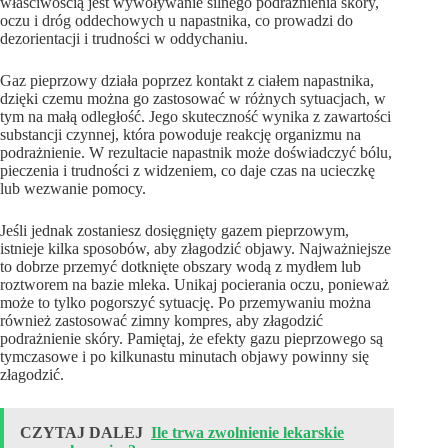
właściwością jest wywoływanie silnego podrażnienia skóry,
oczu i dróg oddechowych u napastnika, co prowadzi do
dezorientacji i trudności w oddychaniu.
Gaz pieprzowy działa poprzez kontakt z ciałem napastnika,
dzięki czemu można go zastosować w różnych sytuacjach, w
tym na małą odległość. Jego skuteczność wynika z zawartości
substancji czynnej, która powoduje reakcję organizmu na
podrażnienie. W rezultacie napastnik może doświadczyć bólu,
pieczenia i trudności z widzeniem, co daje czas na ucieczkę
lub wezwanie pomocy.
Jeśli jednak zostaniesz dosięgnięty gazem pieprzowym,
istnieje kilka sposobów, aby złagodzić objawy. Najważniejsze
to dobrze przemyć dotknięte obszary wodą z mydłem lub
roztworem na bazie mleka. Unikaj pocierania oczu, ponieważ
może to tylko pogorszyć sytuację. Po przemywaniu można
również zastosować zimny kompres, aby złagodzić
podrażnienie skóry. Pamiętaj, że efekty gazu pieprzowego są
tymczasowe i po kilkunastu minutach objawy powinny się
złagodzić.
CZYTAJ DALEJ
Ile trwa zwolnienie lekarskie