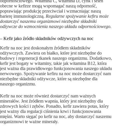
odpornościowego. Witamina C, witamina D, cynk i selen
obecne w kefirze mogą wspomagać naszą odporność,
poprawiając produkcję przeciwciał i wzmacniając naszą
barierę immunologiczną.
Regularne spożywanie kefiru może
dostarczyć naszemu organizmowi niezbędne składniki
odżywcze do wzmocnienia naszego układu odpornościowego.
– Kefir jako źródło składników odżywczych na noc
Kefir na noc jest doskonałym źródłem składników
odżywczych. Zawiera on białko, które jest niezbędne do
budowy i regeneracji tkanek naszego organizmu. Dodatkowo,
kefir jest bogaty w witaminy, takie jak witamina B12, która
jest ważna dla prawidłowego funkcjonowania naszego układu
nerwowego. Spożywanie kefiru na noc może dostarczyć nam
niezbędne składniki odżywcze, które są niezbędne dla
naszego organizmu.
Kefir na noc może również dostarczyć nam ważnych
minerałów. Jest źródłem wapnia, który jest niezbędny dla
zdrowych kości i zębów. Ponadto, kefir zawiera potas, który
jest ważny dla regulacji ciśnienia krwi i funkcjonowania
mięśni. Warto sięgać po kefir na noc, aby dostarczyć naszemu
organizmowi te ważne minerały.