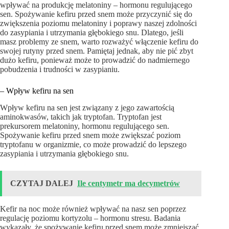
wpływać na produkcję melatoniny – hormonu regulującego
sen. Spożywanie kefiru przed snem może przyczynić się do
zwiększenia poziomu melatoniny i poprawy naszej zdolności
do zasypiania i utrzymania głębokiego snu. Dlatego, jeśli
masz problemy ze snem, warto rozważyć włączenie kefiru do
swojej rutyny przed snem. Pamiętaj jednak, aby nie pić zbyt
dużo kefiru, ponieważ może to prowadzić do nadmiernego
pobudzenia i trudności w zasypianiu.
– Wpływ kefiru na sen
Wpływ kefiru na sen jest związany z jego zawartością
aminokwasów, takich jak tryptofan. Tryptofan jest
prekursorem melatoniny, hormonu regulującego sen.
Spożywanie kefiru przed snem może zwiększać poziom
tryptofanu w organizmie, co może prowadzić do lepszego
zasypiania i utrzymania głębokiego snu.
CZYTAJ DALEJ
Ile centymetr ma decymetrów
Kefir na noc może również wpływać na nasz sen poprzez
regulację poziomu kortyzolu – hormonu stresu. Badania
wykazały, że spożywanie kefiru przed snem może zmniejszać