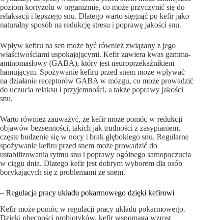
poziom kortyzolu w organizmie, co może przyczynić się do
relaksacji i lepszego snu. Dlatego warto sięgnąć po kefir jako
naturalny sposób na redukcję stresu i poprawę jakości snu.
Wpływ kefiru na sen może być również związany z jego
właściwościami uspokajającymi. Kefir zawiera kwas gamma-
aminomasłowy (GABA), który jest neuroprzekaźnikiem
hamującym. Spożywanie kefiru przed snem może wpływać
na działanie receptorów GABA w mózgu, co może prowadzić
do uczucia relaksu i przyjemności, a także poprawy jakości
snu.
Warto również zauważyć, że kefir może pomóc w redukcji
objawów bezsenności, takich jak trudności z zasypianiem,
częste budzenie się w nocy i brak głębokiego snu. Regularne
spożywanie kefiru przed snem może prowadzić do
ustabilizowania rytmu snu i poprawy ogólnego samopoczucia
w ciągu dnia. Dlatego kefir jest dobrym wyborem dla osób
borykających się z problemami ze snem.
– Regulacja pracy układu pokarmowego dzięki kefirowi
Kefir może pomóc w regulacji pracy układu pokarmowego.
Dzięki obecności probiotyków, kefir wspomaga wzrost