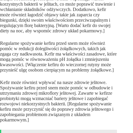
korzystnych bakterii w jelitach, co może poprawić trawienie i
wchłanianie składników odżywczych. Dodatkowo, kefir
może również łagodzić objawy takie jak zaparcia czy
biegunki, dzięki swoim właściwościom przeciwzapalnym i
regulującym florę bakteryjną. [Warto dodać kefir do swojej
diety na noc, aby wspomóc zdrowy układ pokarmowy.]
Regularne spożywanie kefiru przed snem może również
pomóc w redukcji dolegliwości żołądkowych, takich jak
zgaga czy nadkwasota. Kefir ma właściwości zasadowe, które
mogą pomóc w równoważeniu pH żołądka i zmniejszeniu
kwasowości. [Włączenie kefiru do wieczornej rutyny może
przynieść ulgę osobom cierpiącym na problemy żołądkowe.]
Kefir może również wpływać na nasze zdrowie jelitowe.
Spożywanie kefiru przed snem może pomóc w odbudowie i
utrzymaniu zdrowej mikroflory jelitowej. Zawarte w kefirze
probiotyki mogą wzmacniać bariery jelitowe i zapobiegać
rozwojowi niekorzystnych bakterii. [Regularne spożywanie
kefiru może przyczynić się do poprawy zdrowia jelitowego i
zapobiegania problemom związanym z układem
pokarmowym.]