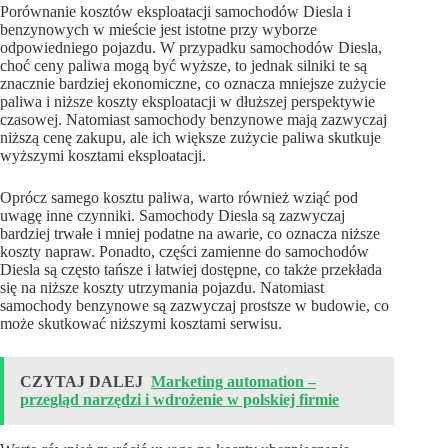
Porównanie kosztów eksploatacji samochodów Diesla i
benzynowych w mieście jest istotne przy wyborze
odpowiedniego pojazdu. W przypadku samochodów Diesla,
choć ceny paliwa mogą być wyższe, to jednak silniki te są
znacznie bardziej ekonomiczne, co oznacza mniejsze zużycie
paliwa i niższe koszty eksploatacji w dłuższej perspektywie
czasowej. Natomiast samochody benzynowe mają zazwyczaj
niższą cenę zakupu, ale ich większe zużycie paliwa skutkuje
wyższymi kosztami eksploatacji.
Oprócz samego kosztu paliwa, warto również wziąć pod
uwagę inne czynniki. Samochody Diesla są zazwyczaj
bardziej trwałe i mniej podatne na awarie, co oznacza niższe
koszty napraw. Ponadto, części zamienne do samochodów
Diesla są często tańsze i łatwiej dostępne, co także przekłada
się na niższe koszty utrzymania pojazdu. Natomiast
samochody benzynowe są zazwyczaj prostsze w budowie, co
może skutkować niższymi kosztami serwisu.
CZYTAJ DALEJ
Marketing automation –
przegląd narzędzi i wdrożenie w polskiej firmie