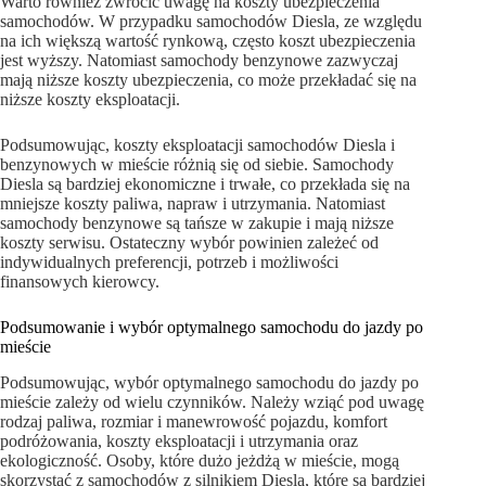
Warto również zwrócić uwagę na koszty ubezpieczenia
samochodów. W przypadku samochodów Diesla, ze względu
na ich większą wartość rynkową, często koszt ubezpieczenia
jest wyższy. Natomiast samochody benzynowe zazwyczaj
mają niższe koszty ubezpieczenia, co może przekładać się na
niższe koszty eksploatacji.
Podsumowując, koszty eksploatacji samochodów Diesla i
benzynowych w mieście różnią się od siebie. Samochody
Diesla są bardziej ekonomiczne i trwałe, co przekłada się na
mniejsze koszty paliwa, napraw i utrzymania. Natomiast
samochody benzynowe są tańsze w zakupie i mają niższe
koszty serwisu. Ostateczny wybór powinien zależeć od
indywidualnych preferencji, potrzeb i możliwości
finansowych kierowcy.
Podsumowanie i wybór optymalnego samochodu do jazdy po
mieście
Podsumowując, wybór optymalnego samochodu do jazdy po
mieście zależy od wielu czynników. Należy wziąć pod uwagę
rodzaj paliwa, rozmiar i manewrowość pojazdu, komfort
podróżowania, koszty eksploatacji i utrzymania oraz
ekologiczność. Osoby, które dużo jeżdżą w mieście, mogą
skorzystać z samochodów z silnikiem Diesla, które są bardziej