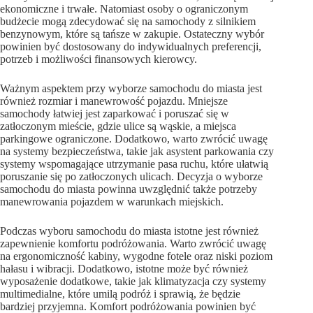
ekonomiczne i trwałe. Natomiast osoby o ograniczonym
budżecie mogą zdecydować się na samochody z silnikiem
benzynowym, które są tańsze w zakupie. Ostateczny wybór
powinien być dostosowany do indywidualnych preferencji,
potrzeb i możliwości finansowych kierowcy.
Ważnym aspektem przy wyborze samochodu do miasta jest
również rozmiar i manewrowość pojazdu. Mniejsze
samochody łatwiej jest zaparkować i poruszać się w
zatłoczonym mieście, gdzie ulice są wąskie, a miejsca
parkingowe ograniczone. Dodatkowo, warto zwrócić uwagę
na systemy bezpieczeństwa, takie jak asystent parkowania czy
systemy wspomagające utrzymanie pasa ruchu, które ułatwią
poruszanie się po zatłoczonych ulicach. Decyzja o wyborze
samochodu do miasta powinna uwzględnić także potrzeby
manewrowania pojazdem w warunkach miejskich.
Podczas wyboru samochodu do miasta istotne jest również
zapewnienie komfortu podróżowania. Warto zwrócić uwagę
na ergonomiczność kabiny, wygodne fotele oraz niski poziom
hałasu i wibracji. Dodatkowo, istotne może być również
wyposażenie dodatkowe, takie jak klimatyzacja czy systemy
multimedialne, które umilą podróż i sprawią, że będzie
bardziej przyjemna. Komfort podróżowania powinien być