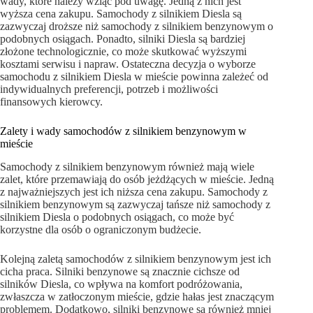
wady, które należy wziąć pod uwagę. Jedną z nich jest
wyższa cena zakupu. Samochody z silnikiem Diesla są
zazwyczaj droższe niż samochody z silnikiem benzynowym o
podobnych osiągach. Ponadto, silniki Diesla są bardziej
złożone technologicznie, co może skutkować wyższymi
kosztami serwisu i napraw. Ostateczna decyzja o wyborze
samochodu z silnikiem Diesla w mieście powinna zależeć od
indywidualnych preferencji, potrzeb i możliwości
finansowych kierowcy.
Zalety i wady samochodów z silnikiem benzynowym w
mieście
Samochody z silnikiem benzynowym również mają wiele
zalet, które przemawiają do osób jeżdżących w mieście. Jedną
z najważniejszych jest ich niższa cena zakupu. Samochody z
silnikiem benzynowym są zazwyczaj tańsze niż samochody z
silnikiem Diesla o podobnych osiągach, co może być
korzystne dla osób o ograniczonym budżecie.
Kolejną zaletą samochodów z silnikiem benzynowym jest ich
cicha praca. Silniki benzynowe są znacznie cichsze od
silników Diesla, co wpływa na komfort podróżowania,
zwłaszcza w zatłoczonym mieście, gdzie hałas jest znaczącym
problemem. Dodatkowo, silniki benzynowe są również mniej