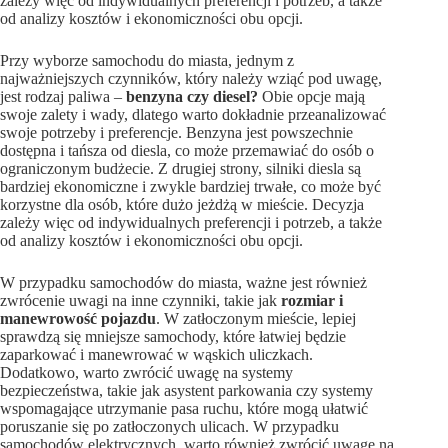
zależy więc od indywidualnych preferencji i potrzeb, a także
od analizy kosztów i ekonomiczności obu opcji.
Przy wyborze samochodu do miasta, jednym z
najważniejszych czynników, który należy wziąć pod uwagę,
jest rodzaj paliwa –
benzyna czy diesel?
Obie opcje mają
swoje zalety i wady, dlatego warto dokładnie przeanalizować
swoje potrzeby i preferencje. Benzyna jest powszechnie
dostępna i tańsza od diesla, co może przemawiać do osób o
ograniczonym budżecie. Z drugiej strony, silniki diesla są
bardziej ekonomiczne i zwykle bardziej trwałe, co może być
korzystne dla osób, które dużo jeżdżą w mieście. Decyzja
zależy więc od indywidualnych preferencji i potrzeb, a także
od analizy kosztów i ekonomiczności obu opcji.
W przypadku samochodów do miasta, ważne jest również
zwrócenie uwagi na inne czynniki, takie jak
rozmiar i
manewrowość pojazdu
. W zatłoczonym mieście, lepiej
sprawdzą się mniejsze samochody, które łatwiej będzie
zaparkować i manewrować w wąskich uliczkach.
Dodatkowo, warto zwrócić uwagę na systemy
bezpieczeństwa, takie jak asystent parkowania czy systemy
wspomagające utrzymanie pasa ruchu, które mogą ułatwić
poruszanie się po zatłoczonych ulicach. W przypadku
samochodów elektrycznych, warto również zwrócić uwagę na