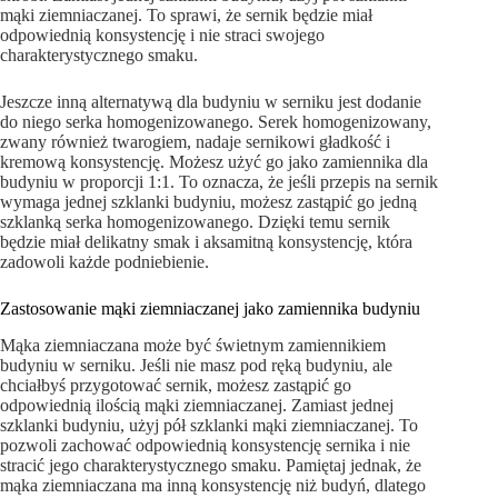
mąki ziemniaczanej. To sprawi, że sernik będzie miał
odpowiednią konsystencję i nie straci swojego
charakterystycznego smaku.
Jeszcze inną alternatywą dla budyniu w serniku jest dodanie
do niego serka homogenizowanego. Serek homogenizowany,
zwany również twarogiem, nadaje sernikowi gładkość i
kremową konsystencję. Możesz użyć go jako zamiennika dla
budyniu w proporcji 1:1. To oznacza, że jeśli przepis na sernik
wymaga jednej szklanki budyniu, możesz zastąpić go jedną
szklanką serka homogenizowanego. Dzięki temu sernik
będzie miał delikatny smak i aksamitną konsystencję, która
zadowoli każde podniebienie.
Zastosowanie mąki ziemniaczanej jako zamiennika budyniu
Mąka ziemniaczana może być świetnym zamiennikiem
budyniu w serniku. Jeśli nie masz pod ręką budyniu, ale
chciałbyś przygotować sernik, możesz zastąpić go
odpowiednią ilością mąki ziemniaczanej. Zamiast jednej
szklanki budyniu, użyj pół szklanki mąki ziemniaczanej. To
pozwoli zachować odpowiednią konsystencję sernika i nie
stracić jego charakterystycznego smaku. Pamiętaj jednak, że
mąka ziemniaczana ma inną konsystencję niż budyń, dlatego