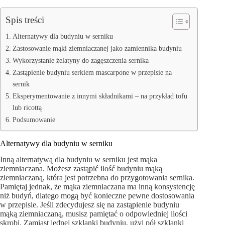
Spis treści
Alternatywy dla budyniu w serniku
Zastosowanie mąki ziemniaczanej jako zamiennika budyniu
Wykorzystanie żelatyny do zagęszczenia sernika
Zastąpienie budyniu serkiem mascarpone w przepisie na
sernik
Eksperymentowanie z innymi składnikami – na przykład tofu
lub ricottą
Podsumowanie
Alternatywy dla budyniu w serniku
Inną alternatywą dla budyniu w serniku jest mąka
ziemniaczana. Możesz zastąpić ilość budyniu mąką
ziemniaczaną, która jest potrzebna do przygotowania sernika.
Pamiętaj jednak, że mąka ziemniaczana ma inną konsystencję
niż budyń, dlatego mogą być konieczne pewne dostosowania
w przepisie. Jeśli zdecydujesz się na zastąpienie budyniu
mąką ziemniaczaną, musisz pamiętać o odpowiedniej ilości
skrobi. Zamiast jednej szklanki budyniu, użyj pół szklanki