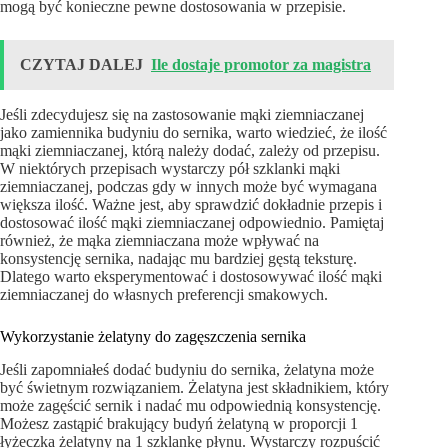
mogą być konieczne pewne dostosowania w przepisie.
CZYTAJ DALEJ
Ile dostaje promotor za magistra
Jeśli zdecydujesz się na zastosowanie mąki ziemniaczanej
jako zamiennika budyniu do sernika, warto wiedzieć, że ilość
mąki ziemniaczanej, którą należy dodać, zależy od przepisu.
W niektórych przepisach wystarczy pół szklanki mąki
ziemniaczanej, podczas gdy w innych może być wymagana
większa ilość. Ważne jest, aby sprawdzić dokładnie przepis i
dostosować ilość mąki ziemniaczanej odpowiednio. Pamiętaj
również, że mąka ziemniaczana może wpływać na
konsystencję sernika, nadając mu bardziej gęstą teksturę.
Dlatego warto eksperymentować i dostosowywać ilość mąki
ziemniaczanej do własnych preferencji smakowych.
Wykorzystanie żelatyny do zagęszczenia sernika
Jeśli zapomniałeś dodać budyniu do sernika, żelatyna może
być świetnym rozwiązaniem. Żelatyna jest składnikiem, który
może zagęścić sernik i nadać mu odpowiednią konsystencję.
Możesz zastąpić brakujący budyń żelatyną w proporcji 1
łyżeczka żelatyny na 1 szklankę płynu. Wystarczy rozpuścić