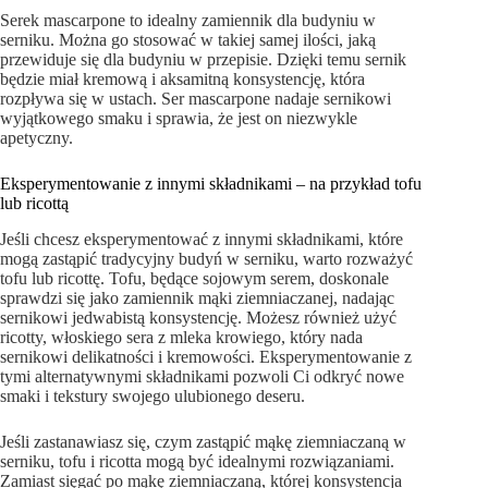
Serek mascarpone to idealny zamiennik dla budyniu w
serniku. Można go stosować w takiej samej ilości, jaką
przewiduje się dla budyniu w przepisie. Dzięki temu sernik
będzie miał kremową i aksamitną konsystencję, która
rozpływa się w ustach. Ser mascarpone nadaje sernikowi
wyjątkowego smaku i sprawia, że jest on niezwykle
apetyczny.
Eksperymentowanie z innymi składnikami – na przykład tofu
lub ricottą
Jeśli chcesz eksperymentować z innymi składnikami, które
mogą zastąpić tradycyjny budyń w serniku, warto rozważyć
tofu lub ricottę. Tofu, będące sojowym serem, doskonale
sprawdzi się jako zamiennik mąki ziemniaczanej, nadając
sernikowi jedwabistą konsystencję. Możesz również użyć
ricotty, włoskiego sera z mleka krowiego, który nada
sernikowi delikatności i kremowości. Eksperymentowanie z
tymi alternatywnymi składnikami pozwoli Ci odkryć nowe
smaki i tekstury swojego ulubionego deseru.
Jeśli zastanawiasz się, czym zastąpić mąkę ziemniaczaną w
serniku, tofu i ricotta mogą być idealnymi rozwiązaniami.
Zamiast sięgać po mąkę ziemniaczaną, której konsystencja