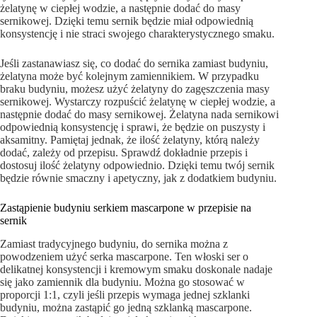
żelatynę w ciepłej wodzie, a następnie dodać do masy
sernikowej. Dzięki temu sernik będzie miał odpowiednią
konsystencję i nie straci swojego charakterystycznego smaku.
Jeśli zastanawiasz się, co dodać do sernika zamiast budyniu,
żelatyna może być kolejnym zamiennikiem. W przypadku
braku budyniu, możesz użyć żelatyny do zagęszczenia masy
sernikowej. Wystarczy rozpuścić żelatynę w ciepłej wodzie, a
następnie dodać do masy sernikowej. Żelatyna nada sernikowi
odpowiednią konsystencję i sprawi, że będzie on puszysty i
aksamitny. Pamiętaj jednak, że ilość żelatyny, którą należy
dodać, zależy od przepisu. Sprawdź dokładnie przepis i
dostosuj ilość żelatyny odpowiednio. Dzięki temu twój sernik
będzie równie smaczny i apetyczny, jak z dodatkiem budyniu.
Zastąpienie budyniu serkiem mascarpone w przepisie na
sernik
Zamiast tradycyjnego budyniu, do sernika można z
powodzeniem użyć serka mascarpone. Ten włoski ser o
delikatnej konsystencji i kremowym smaku doskonale nadaje
się jako zamiennik dla budyniu. Można go stosować w
proporcji 1:1, czyli jeśli przepis wymaga jednej szklanki
budyniu, można zastąpić go jedną szklanką mascarpone.