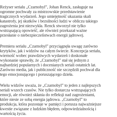
Reżyser serialu „Czarnobyl”, Johan Renck, zasługuje na
ogromne pochwały za mistrzowskie przedstawienie
tragicznych wydarzeń. Jego umiejętność ukazania skali
katastrofy, jej skutków i bezsilności ludzi w obliczu takiego
zagrożenia jest niezwykła. Renck stworzył nie tylko
wstrząsającą opowieść, ale również przekazał ważne
przesłanie o niebezpieczeństwach energii jądrowej.
Premiera serialu „Czarnobyl” przyciągnęła uwagę zarówno
krytyków, jak i widzów na całym świecie. Koncepcja serialu,
wierność wobec prawdziwych wydarzeń i doskonałe
wykonanie sprawiły, że „Czarnobyl” stał się jednym z
najbardziej popularnych i docenianych seriali ostatnich lat.
Zarówno media, jak i publiczność nie szczędzili pochwał dla
tego emocjonującego i poruszającego dzieła.
Wielu widzów uważa, że „Czarnobyl” to jeden z najlepszych
seriali wszech czasów. Nie tylko dostarcza wstrząsających
emocji, ale również skłania do refleksji nad zagrożeniami,
które niesie ze sobą energia jądrowa. „Czarnobyl” to
produkcja, która pozostaje w pamięci i porusza najważniejsze
kwestie związane z ludzkim błędem, odpowiedzialnością i
wartością życia.