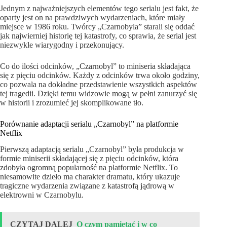
Jednym z najważniejszych elementów tego serialu jest fakt, że
oparty jest on na prawdziwych wydarzeniach, które miały
miejsce w 1986 roku. Twórcy „Czarnobyla” starali się oddać
jak najwierniej historię tej katastrofy, co sprawia, że serial jest
niezwykle wiarygodny i przekonujący.
Co do ilości odcinków, „Czarnobyl” to miniseria składająca
się z pięciu odcinków. Każdy z odcinków trwa około godziny,
co pozwala na dokładne przedstawienie wszystkich aspektów
tej tragedii. Dzięki temu widzowie mogą w pełni zanurzyć się
w historii i zrozumieć jej skomplikowane tło.
Porównanie adaptacji serialu „Czarnobyl” na platformie
Netflix
Pierwszą adaptacją serialu „Czarnobyl” była produkcja w
formie miniserii składającej się z pięciu odcinków, która
zdobyła ogromną popularność na platformie Netflix. To
niesamowite dzieło ma charakter dramatu, który ukazuje
tragiczne wydarzenia związane z katastrofą jądrową w
elektrowni w Czarnobylu.
CZYTAJ DALEJ
O czym pamiętać i w co