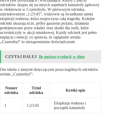
niezwykle poruszająca i wstrząsająca. Każdy z pięciu
odcinków skupia się na innych aspektach katastrofy jądrowej
w elektrowni w Czarnobylu. W pierwszym odcinku,
zatytułowanym „1:23:45”, widzowie są świadkami samej
eksplozji reaktora, która rozpoczyna całą tragedię. Kolejne
odcinki ukazują m.in. próby gaszenia pożaru, działania
podejmowane przez władze oraz skutki dla osób, które
uczestniczyły w akcji ratunkowej. Każdy odcinek jest pełen
napięcia i emocji, co sprawia, że oglądanie serialu
„Czarnobyl” to niezapomniane doświadczenie.
CZYTAJ DALEJ
Ile można wypłacić w dino
Oto tabela z danymi dotyczącymi poszczególnych odcinków
serialu „Czarnobyl”:
Numer
Tytuł
Krótki opis
odcinka
odcinka
Eksplozja reaktora i
1
1:23:45
początek katastrofy