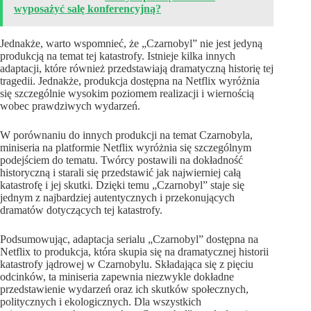
wyposażyć salę konferencyjną?
Jednakże, warto wspomnieć, że „Czarnobyl” nie jest jedyną
produkcją na temat tej katastrofy. Istnieje kilka innych
adaptacji, które również przedstawiają dramatyczną historię tej
tragedii. Jednakże, produkcja dostępna na Netflix wyróżnia
się szczególnie wysokim poziomem realizacji i wiernością
wobec prawdziwych wydarzeń.
W porównaniu do innych produkcji na temat Czarnobyla,
miniseria na platformie Netflix wyróżnia się szczególnym
podejściem do tematu. Twórcy postawili na dokładność
historyczną i starali się przedstawić jak najwierniej całą
katastrofę i jej skutki. Dzięki temu „Czarnobyl” staje się
jednym z najbardziej autentycznych i przekonujących
dramatów dotyczących tej katastrofy.
Podsumowując, adaptacja serialu „Czarnobyl” dostępna na
Netflix to produkcja, która skupia się na dramatycznej historii
katastrofy jądrowej w Czarnobylu. Składająca się z pięciu
odcinków, ta miniseria zapewnia niezwykle dokładne
przedstawienie wydarzeń oraz ich skutków społecznych,
politycznych i ekologicznych. Dla wszystkich