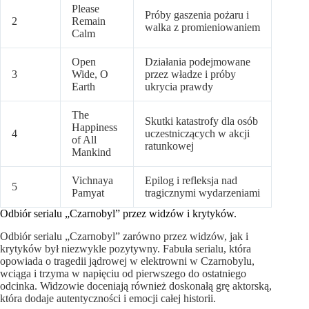
Please
Próby gaszenia pożaru i
2
Remain
walka z promieniowaniem
Calm
Open
Działania podejmowane
3
Wide, O
przez władze i próby
Earth
ukrycia prawdy
The
Skutki katastrofy dla osób
Happiness
4
uczestniczących w akcji
of All
ratunkowej
Mankind
Vichnaya
Epilog i refleksja nad
5
Pamyat
tragicznymi wydarzeniami
Odbiór serialu „Czarnobyl” przez widzów i krytyków.
Odbiór serialu „Czarnobyl” zarówno przez widzów, jak i
krytyków był niezwykle pozytywny. Fabuła serialu, która
opowiada o tragedii jądrowej w elektrowni w Czarnobylu,
wciąga i trzyma w napięciu od pierwszego do ostatniego
odcinka. Widzowie doceniają również doskonałą grę aktorską,
która dodaje autentyczności i emocji całej historii.