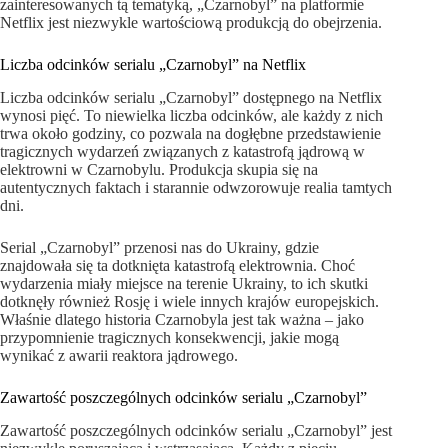
zainteresowanych tą tematyką, „Czarnobyl” na platformie
Netflix jest niezwykle wartościową produkcją do obejrzenia.
Liczba odcinków serialu „Czarnobyl” na Netflix
Liczba odcinków serialu „Czarnobyl” dostępnego na Netflix
wynosi pięć. To niewielka liczba odcinków, ale każdy z nich
trwa około godziny, co pozwala na dogłębne przedstawienie
tragicznych wydarzeń związanych z katastrofą jądrową w
elektrowni w Czarnobylu. Produkcja skupia się na
autentycznych faktach i starannie odwzorowuje realia tamtych
dni.
Serial „Czarnobyl” przenosi nas do Ukrainy, gdzie
znajdowała się ta dotknięta katastrofą elektrownia. Choć
wydarzenia miały miejsce na terenie Ukrainy, to ich skutki
dotknęły również Rosję i wiele innych krajów europejskich.
Właśnie dlatego historia Czarnobyla jest tak ważna – jako
przypomnienie tragicznych konsekwencji, jakie mogą
wynikać z awarii reaktora jądrowego.
Zawartość poszczególnych odcinków serialu „Czarnobyl”
Zawartość poszczególnych odcinków serialu „Czarnobyl” jest