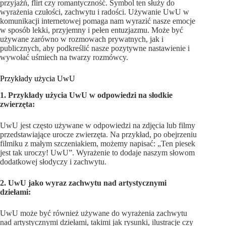
przyjaźń, flirt czy romantyczność. Symbol ten służy do
wyrażenia czułości, zachwytu i radości. Używanie UwU w
komunikacji internetowej pomaga nam wyrazić nasze emocje
w sposób lekki, przyjemny i pełen entuzjazmu. Może być
używane zarówno w rozmowach prywatnych, jak i
publicznych, aby podkreślić nasze pozytywne nastawienie i
wywołać uśmiech na twarzy rozmówcy.
Przykłady użycia UwU
1. Przykłady użycia UwU w odpowiedzi na słodkie
zwierzęta:
UwU jest często używane w odpowiedzi na zdjęcia lub filmy
przedstawiające urocze zwierzęta. Na przykład, po obejrzeniu
filmiku z małym szczeniakiem, możemy napisać: „Ten piesek
jest tak uroczy! UwU”. Wyrażenie to dodaje naszym słowom
dodatkowej słodyczy i zachwytu.
2. UwU jako wyraz zachwytu nad artystycznymi
dziełami:
UwU może być również używane do wyrażenia zachwytu
nad artystycznymi dziełami, takimi jak rysunki, ilustracje czy