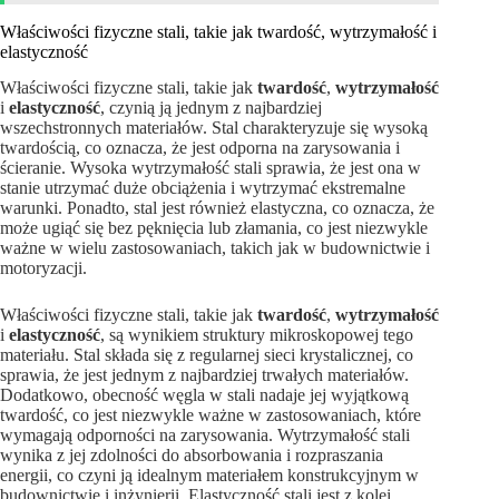
Właściwości fizyczne stali, takie jak twardość, wytrzymałość i
elastyczność
Właściwości fizyczne stali, takie jak
twardość
,
wytrzymałość
i
elastyczność
, czynią ją jednym z najbardziej
wszechstronnych materiałów. Stal charakteryzuje się wysoką
twardością, co oznacza, że jest odporna na zarysowania i
ścieranie. Wysoka wytrzymałość stali sprawia, że jest ona w
stanie utrzymać duże obciążenia i wytrzymać ekstremalne
warunki. Ponadto, stal jest również elastyczna, co oznacza, że
może ugiąć się bez pęknięcia lub złamania, co jest niezwykle
ważne w wielu zastosowaniach, takich jak w budownictwie i
motoryzacji.
Właściwości fizyczne stali, takie jak
twardość
,
wytrzymałość
i
elastyczność
, są wynikiem struktury mikroskopowej tego
materiału. Stal składa się z regularnej sieci krystalicznej, co
sprawia, że jest jednym z najbardziej trwałych materiałów.
Dodatkowo, obecność węgla w stali nadaje jej wyjątkową
twardość, co jest niezwykle ważne w zastosowaniach, które
wymagają odporności na zarysowania. Wytrzymałość stali
wynika z jej zdolności do absorbowania i rozpraszania
energii, co czyni ją idealnym materiałem konstrukcyjnym w
budownictwie i inżynierii. Elastyczność stali jest z kolei