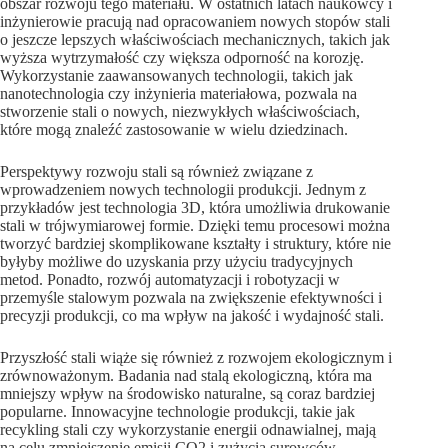
obszar rozwoju tego materiału. W ostatnich latach naukowcy i
inżynierowie pracują nad opracowaniem nowych stopów stali
o jeszcze lepszych właściwościach mechanicznych, takich jak
wyższa wytrzymałość czy większa odporność na korozję.
Wykorzystanie zaawansowanych technologii, takich jak
nanotechnologia czy inżynieria materiałowa, pozwala na
stworzenie stali o nowych, niezwykłych właściwościach,
które mogą znaleźć zastosowanie w wielu dziedzinach.
Perspektywy rozwoju stali są również związane z
wprowadzeniem nowych technologii produkcji. Jednym z
przykładów jest technologia 3D, która umożliwia drukowanie
stali w trójwymiarowej formie. Dzięki temu procesowi można
tworzyć bardziej skomplikowane kształty i struktury, które nie
byłyby możliwe do uzyskania przy użyciu tradycyjnych
metod. Ponadto, rozwój automatyzacji i robotyzacji w
przemyśle stalowym pozwala na zwiększenie efektywności i
precyzji produkcji, co ma wpływ na jakość i wydajność stali.
Przyszłość stali wiąże się również z rozwojem ekologicznym i
zrównoważonym. Badania nad stalą ekologiczną, która ma
mniejszy wpływ na środowisko naturalne, są coraz bardziej
popularne. Innowacyjne technologie produkcji, takie jak
recykling stali czy wykorzystanie energii odnawialnej, mają
na celu zmniejszenie emisji CO2 i zużycia surowców