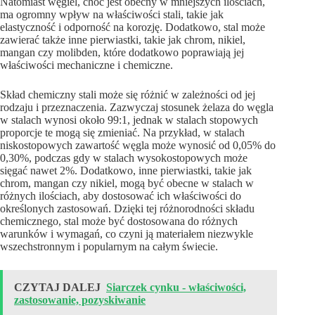
Natomiast węgiel, choć jest obecny w mniejszych ilościach,
ma ogromny wpływ na właściwości stali, takie jak
elastyczność i odporność na korozję. Dodatkowo, stal może
zawierać także inne pierwiastki, takie jak chrom, nikiel,
mangan czy molibden, które dodatkowo poprawiają jej
właściwości mechaniczne i chemiczne.
Skład chemiczny stali może się różnić w zależności od jej
rodzaju i przeznaczenia. Zazwyczaj stosunek żelaza do węgla
w stalach wynosi około 99:1, jednak w stalach stopowych
proporcje te mogą się zmieniać. Na przykład, w stalach
niskostopowych zawartość węgla może wynosić od 0,05% do
0,30%, podczas gdy w stalach wysokostopowych może
sięgać nawet 2%. Dodatkowo, inne pierwiastki, takie jak
chrom, mangan czy nikiel, mogą być obecne w stalach w
różnych ilościach, aby dostosować ich właściwości do
określonych zastosowań. Dzięki tej różnorodności składu
chemicznego, stal może być dostosowana do różnych
warunków i wymagań, co czyni ją materiałem niezwykle
wszechstronnym i popularnym na całym świecie.
CZYTAJ DALEJ
Siarczek cynku - właściwości,
zastosowanie, pozyskiwanie